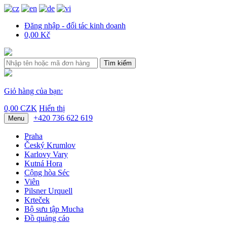
Đăng nhập - đối tác kinh doanh
0,00 Kč
Tìm kiếm
Giỏ hàng của bạn:
0,00 CZK
Hiển thị
+420 736 622 619
Menu
Praha
Český Krumlov
Karlovy Vary
Kutná Hora
Cộng hòa Séc
Viên
Pilsner Urquell
Krteček
Bộ sưu tập Mucha
Đồ quảng cáo