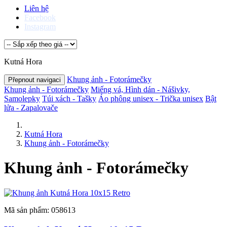
Liên hệ
Facebook
Instagram
Kutná Hora
Khung ảnh - Fotorámečky
Přepnout navigaci
Khung ảnh - Fotorámečky
Miếng vá, Hình dán - Nášivky,
Samolepky
Túi xách - Tašky
Áo phông unisex - Trička unisex
Bật
lửa - Zapalovače
Kutná Hora
Khung ảnh - Fotorámečky
Khung ảnh - Fotorámečky
Mã sản phẩm: 058613