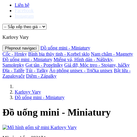
Liên hệ
Facebook
Instagram
Karlovy Vary
Đồ uống mini - Miniatury
Přepnout navigaci
Cốc - Hrnky
Bình bia thủy tinh - Korbel sklo
Nam châm - Magnety
Đồ uống mini - Miniatury
Miếng vá, Hình dán - Nášivky,
Samolepky
Gạt tàn - Popelníky
Giá đỡ, Móc treo - Stojany, háčky
Đĩa - Talíře
Túi - Tašky
Áo phông unisex - Trička unisex
Bật lửa -
Zapalovače
Diêm - Zápalky
Karlovy Vary
Đồ uống mini - Miniatury
Đồ uống mini - Miniatury