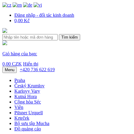
Đăng nhập - đối tác kinh doanh
0,00 Kč
Tìm kiếm
Giỏ hàng của bạn:
0,00 CZK
Hiển thị
+420 736 622 619
Menu
Praha
Český Krumlov
Karlovy Vary
Kutná Hora
Cộng hòa Séc
Viên
Pilsner Urquell
Krteček
Bộ sưu tập Mucha
Đồ quảng cáo