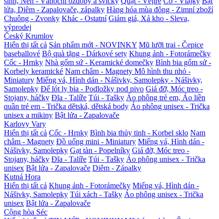
sinh, Nến - Vánoční ozdoby a svíčky
Quạt - Vějíře
Cờ - Vlajky
Bật
lửa, Diêm - Zapalovače, zápalky
Hàng hóa mùa đông - Zimní zboží
Chuông - Zvonky
Khác - Ostatní
Giảm giá, Xả kho - Sleva,
výprodej
Český Krumlov
Hiển thị tất cả
Sản phẩm mới - NOVINKY
Mũ lưỡi trai - Čepice
baseballové
Bộ quà tặng - Dárkové sety
Khung ảnh - Fotorámečky
Cốc - Hrnky
Nhà gốm sứ - Keramické domečky
Bình bia gốm sứ -
Korbely keramické
Nam châm - Magnety
Mô hình thu nhỏ -
Miniatury
Miếng vá, Hình dán - Nášivky, Samolepky - Nášivky,
Samolepky
Đế lót ly bia - Podložky pod pivo
Giá đỡ, Móc treo -
Stojany, háčky
Đĩa - Talíře
Túi - Tašky
Áo phông trẻ em, Áo liền
quần trẻ em - Trička dětská, dětská body
Áo phông unisex - Trička
unisex a mikiny
Bật lửa - Zapalovače
Karlovy Vary
Hiển thị tất cả
Cốc - Hrnky
Bình bia thủy tinh - Korbel sklo
Nam
châm - Magnety
Đồ uống mini - Miniatury
Miếng vá, Hình dán -
Nášivky, Samolepky
Gạt tàn - Popelníky
Giá đỡ, Móc treo -
Stojany, háčky
Đĩa - Talíře
Túi - Tašky
Áo phông unisex - Trička
unisex
Bật lửa - Zapalovače
Diêm - Zápalky
Kutná Hora
Hiển thị tất cả
Khung ảnh - Fotorámečky
Miếng vá, Hình dán -
Nášivky, Samolepky
Túi xách - Tašky
Áo phông unisex - Trička
unisex
Bật lửa - Zapalovače
Cộng hòa Séc