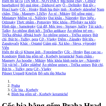
Hiển thị tất cả
TIN MỚI - NOVINKY
Mũ bóng chày - Čepice
baseballové
Bộ quà tặng - Dárkové sety
Ô - Deštníky
Bài tẩy -
Hrací karty
Cốc - Hrnky
Bình bia thủy tinh - Korbely skleněné
Nam
châm, Thìa - Magnety, Lžičky
Áo nỉ - Mikiny
Đồ uống mini -
Miniatury
Miếng vá - Nášivky
Đai khâu - Náprstky
Huy hiệu -
Odznaky
Thực phẩm - Potraviny
Móc khóa - Přívěsky na klíče
Hình dán - Samolepky
Giá đỡ, Móc treo - Stojany, háčky
Túi xách -
Tašky
Áo phông đính kết - Tričko aplikace
Áo phông trẻ em -
Trička dětská, dětská body
Áo phông unisex - Trička unisex
Bút
chì, Bút bi - Tužky, pera
Cờ - Vlajky
Diêm - Zápalky
Bật lửa -
Zapalovače
Khác - Ostatní
Giảm giá, Xả kho - Sleva, výprodej
Viên
Hiển thị tất cả
Khung ảnh - Fotorámečky
Cốc - Hrnky
Bao cao su -
Kondomy
Bình bia gốm sứ - Korbely keramické
Nam châm -
Magnety
Áo hoodie - Mikiny
Móc khóa hình ngón tay - Náprstky
Túi vải bố - Tašky plátěné
Áo phông unisex - Trička unisex
Bút chì,
Bút bi, - Tužky, pera
Cờ - Vlajky
Pilsner Urquell
Krteček
Bộ sưu tập Mucha
Praha
Cốc bia - Korbely
Bình bia gốm sứ - Korbely keramické
Cốc bia bằng gốm Praha Hrad