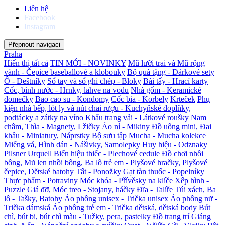
Liên hệ
Facebook
Instagram
Přepnout navigaci
Praha
Hiển thị tất cả
TIN MỚI - NOVINKY
Mũ lưỡi trai và Mũ rộng
vành - Čepice baseballové a klobouky
Bộ quà tặng - Dárkové sety
Ô - Deštníky
Sổ tay và sổ ghi chép - Bloky
Bài tẩy - Hrací karty
Cốc, bình nước - Hrnky, lahve na vodu
Nhà gốm - Keramické
domečky
Bao cao su - Kondomy
Cốc bia - Korbely
Krteček
Phụ
kiện nhà bếp, lót ly và nút chai rượu - Kuchyňské doplňky,
podtácky a zátky na víno
Khẩu trang vải - Látkové roušky
Nam
châm, Thìa - Magnety, Lžičky
Áo nỉ - Mikiny
Đồ uống mini, Đai
khâu - Miniatury, Náprstky
Bộ sưu tập Mucha - Mucha kolekce
Miếng vá, Hình dán - Nášivky, Samolepky
Huy hiệu - Odznaky
Pilsner Urquell
Biển hiệu thiếc - Plechové cedule
Đồ chơi nhồi
bông, Mũ len nhồi bông, Ba lô trẻ em - Plyšové hračky, Plyšové
čepice, Dětské batohy
Tất - Ponožky
Gạt tàn thuốc - Popelníky
Thực phẩm - Potraviny
Móc khóa - Přívěsky na klíče
Xếp hình -
Puzzle
Giá đỡ, Móc treo - Stojany, háčky
Đĩa - Talíře
Túi xách, Ba
lô - Tašky, Batohy
Áo phông unisex - Trička unisex
Áo phông nữ -
Trička dámská
Áo phông trẻ em - Trička dětská, dětská body
Bút
chì, bút bi, bút chì màu - Tužky, pera, pastelky
Đồ trang trí Giáng