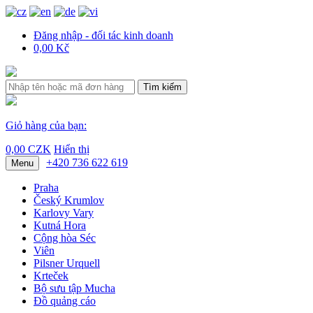
Đăng nhập - đối tác kinh doanh
0,00 Kč
Tìm kiếm
Giỏ hàng của bạn:
0,00 CZK
Hiển thị
+420 736 622 619
Menu
Praha
Český Krumlov
Karlovy Vary
Kutná Hora
Cộng hòa Séc
Viên
Pilsner Urquell
Krteček
Bộ sưu tập Mucha
Đồ quảng cáo