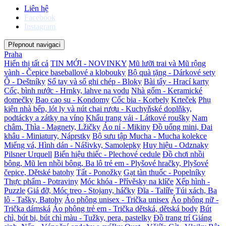
Liên hệ
Facebook
Instagram
Přepnout navigaci
Praha
Hiển thị tất cả
TIN MỚI - NOVINKY
Mũ lưỡi trai và Mũ rộng
vành - Čepice baseballové a klobouky
Bộ quà tặng - Dárkové sety
Ô - Deštníky
Sổ tay và sổ ghi chép - Bloky
Bài tẩy - Hrací karty
Cốc, bình nước - Hrnky, lahve na vodu
Nhà gốm - Keramické
domečky
Bao cao su - Kondomy
Cốc bia - Korbely
Krteček
Phụ
kiện nhà bếp, lót ly và nút chai rượu - Kuchyňské doplňky,
podtácky a zátky na víno
Khẩu trang vải - Látkové roušky
Nam
châm, Thìa - Magnety, Lžičky
Áo nỉ - Mikiny
Đồ uống mini, Đai
khâu - Miniatury, Náprstky
Bộ sưu tập Mucha - Mucha kolekce
Miếng vá, Hình dán - Nášivky, Samolepky
Huy hiệu - Odznaky
Pilsner Urquell
Biển hiệu thiếc - Plechové cedule
Đồ chơi nhồi
bông, Mũ len nhồi bông, Ba lô trẻ em - Plyšové hračky, Plyšové
čepice, Dětské batohy
Tất - Ponožky
Gạt tàn thuốc - Popelníky
Thực phẩm - Potraviny
Móc khóa - Přívěsky na klíče
Xếp hình -
Puzzle
Giá đỡ, Móc treo - Stojany, háčky
Đĩa - Talíře
Túi xách, Ba
lô - Tašky, Batohy
Áo phông unisex - Trička unisex
Áo phông nữ -
Trička dámská
Áo phông trẻ em - Trička dětská, dětská body
Bút
chì, bút bi, bút chì màu - Tužky, pera, pastelky
Đồ trang trí Giáng