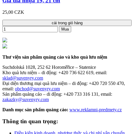
Giá đĩa nhựa 19, 21 cm
25,00 CZK
cái trong giỏ hàng
Mua
Thư viện sản phẩm quảng cáo và kho quà lưu niệm
Suchdolská 1028, 252 62 Horoměřice – Statenice
Kho quà lưu niệm –
di động: +420 736 622 619,
email:
sklad@suvenyry.com
Đại diện thương mại quà lưu niệm –
di động: +420 720 550 470,
email:
obchod@suvenyry.com
Sản phẩm quảng cáo –
di động: +420 733 316 131,
email:
zakazky@suvenyry.com
Danh mục sản phẩm quảng cáo:
www.reklamni-predmety.cz
Thông tin quan trọng:
Điều kiện kinh doanh, phương thức và chi phí vận chuyển