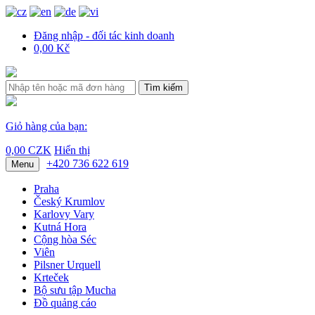
Đăng nhập - đối tác kinh doanh
0,00 Kč
Tìm kiếm
Giỏ hàng của bạn:
0,00 CZK
Hiển thị
+420 736 622 619
Menu
Praha
Český Krumlov
Karlovy Vary
Kutná Hora
Cộng hòa Séc
Viên
Pilsner Urquell
Krteček
Bộ sưu tập Mucha
Đồ quảng cáo