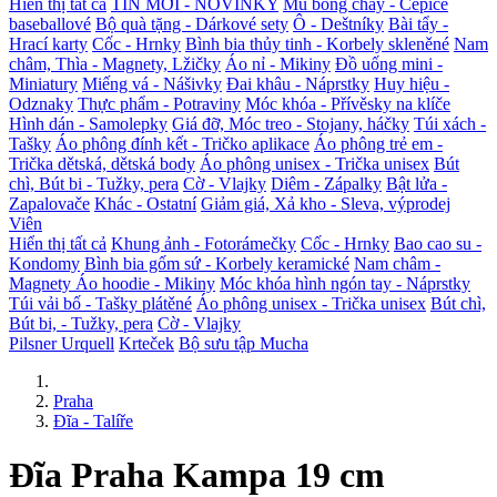
Hiển thị tất cả
TIN MỚI - NOVINKY
Mũ bóng chày - Čepice
baseballové
Bộ quà tặng - Dárkové sety
Ô - Deštníky
Bài tẩy -
Hrací karty
Cốc - Hrnky
Bình bia thủy tinh - Korbely skleněné
Nam
châm, Thìa - Magnety, Lžičky
Áo nỉ - Mikiny
Đồ uống mini -
Miniatury
Miếng vá - Nášivky
Đai khâu - Náprstky
Huy hiệu -
Odznaky
Thực phẩm - Potraviny
Móc khóa - Přívěsky na klíče
Hình dán - Samolepky
Giá đỡ, Móc treo - Stojany, háčky
Túi xách -
Tašky
Áo phông đính kết - Tričko aplikace
Áo phông trẻ em -
Trička dětská, dětská body
Áo phông unisex - Trička unisex
Bút
chì, Bút bi - Tužky, pera
Cờ - Vlajky
Diêm - Zápalky
Bật lửa -
Zapalovače
Khác - Ostatní
Giảm giá, Xả kho - Sleva, výprodej
Viên
Hiển thị tất cả
Khung ảnh - Fotorámečky
Cốc - Hrnky
Bao cao su -
Kondomy
Bình bia gốm sứ - Korbely keramické
Nam châm -
Magnety
Áo hoodie - Mikiny
Móc khóa hình ngón tay - Náprstky
Túi vải bố - Tašky plátěné
Áo phông unisex - Trička unisex
Bút chì,
Bút bi, - Tužky, pera
Cờ - Vlajky
Pilsner Urquell
Krteček
Bộ sưu tập Mucha
Praha
Đĩa - Talíře
Đĩa Praha Kampa 19 cm