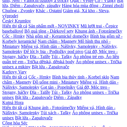
sinh, Nến - Vánoční ozdoby a svíčky
Quạt - Vějíře
Cờ - Vlajky
Bật
lửa, Diêm - Zapalovače, zápalky
Hàng hóa mùa đông - Zimní zboží
Chuông - Zvonky
Khác - Ostatní
Giảm giá, Xả kho - Sleva,
výprodej
Český Krumlov
Hiển thị tất cả
Sản phẩm mới - NOVINKY
Mũ lưỡi trai - Čepice
baseballové
Bộ quà tặng - Dárkové sety
Khung ảnh - Fotorámečky
Cốc - Hrnky
Nhà gốm sứ - Keramické domečky
Bình bia gốm sứ -
Korbely keramické
Nam châm - Magnety
Mô hình thu nhỏ -
Miniatury
Miếng vá, Hình dán - Nášivky, Samolepky - Nášivky,
Samolepky
Đế lót ly bia - Podložky pod pivo
Giá đỡ, Móc treo -
Stojany, háčky
Đĩa - Talíře
Túi - Tašky
Áo phông trẻ em, Áo liền
quần trẻ em - Trička dětská, dětská body
Áo phông unisex - Trička
unisex a mikiny
Bật lửa - Zapalovače
Karlovy Vary
Hiển thị tất cả
Cốc - Hrnky
Bình bia thủy tinh - Korbel sklo
Nam
châm - Magnety
Đồ uống mini - Miniatury
Miếng vá, Hình dán -
Nášivky, Samolepky
Gạt tàn - Popelníky
Giá đỡ, Móc treo -
Stojany, háčky
Đĩa - Talíře
Túi - Tašky
Áo phông unisex - Trička
unisex
Bật lửa - Zapalovače
Diêm - Zápalky
Kutná Hora
Hiển thị tất cả
Khung ảnh - Fotorámečky
Miếng vá, Hình dán -
Nášivky, Samolepky
Túi xách - Tašky
Áo phông unisex - Trička
unisex
Bật lửa - Zapalovače
Cộng hòa Séc