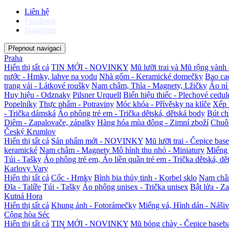
Liên hệ
Facebook
Instagram
Přepnout navigaci
Praha
Hiển thị tất cả
TIN MỚI - NOVINKY
Mũ lưỡi trai và Mũ rộng vành 
nước - Hrnky, lahve na vodu
Nhà gốm - Keramické domečky
Bao ca
trang vải - Látkové roušky
Nam châm, Thìa - Magnety, Lžičky
Áo nỉ
Huy hiệu - Odznaky
Pilsner Urquell
Biển hiệu thiếc - Plechové cedul
Popelníky
Thực phẩm - Potraviny
Móc khóa - Přívěsky na klíče
Xếp 
- Trička dámská
Áo phông trẻ em - Trička dětská, dětská body
Bút chì
Diêm - Zapalovače, zápalky
Hàng hóa mùa đông - Zimní zboží
Chuô
Český Krumlov
Hiển thị tất cả
Sản phẩm mới - NOVINKY
Mũ lưỡi trai - Čepice bas
keramické
Nam châm - Magnety
Mô hình thu nhỏ - Miniatury
Miếng 
Túi - Tašky
Áo phông trẻ em, Áo liền quần trẻ em - Trička dětská, dě
Karlovy Vary
Hiển thị tất cả
Cốc - Hrnky
Bình bia thủy tinh - Korbel sklo
Nam châ
Đĩa - Talíře
Túi - Tašky
Áo phông unisex - Trička unisex
Bật lửa - Z
Kutná Hora
Hiển thị tất cả
Khung ảnh - Fotorámečky
Miếng vá, Hình dán - Náši
Cộng hòa Séc
Hiển thị tất cả
TIN MỚI - NOVINKY
Mũ bóng chày - Čepice baseba