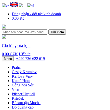
Đăng nhập - đối tác kinh doanh
0,00 Kč
Tìm kiếm
Giỏ hàng của bạn:
0,00 CZK
Hiển thị
+420 736 622 619
Menu
Praha
Český Krumlov
Karlovy Vary
Kutná Hora
Cộng hòa Séc
Viên
Pilsner Urquell
Krteček
Bộ sưu tập Mucha
Đồ quảng cáo