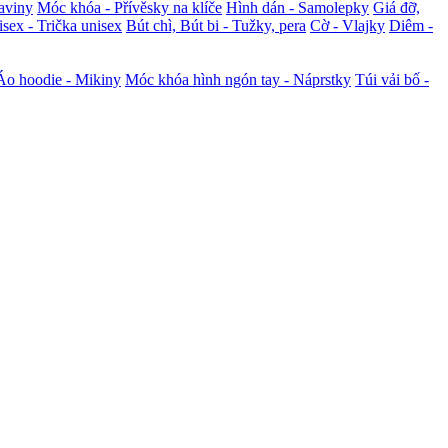
aviny
Móc khóa - Přívěsky na klíče
Hình dán - Samolepky
Giá đỡ,
sex - Trička unisex
Bút chì, Bút bi - Tužky, pera
Cờ - Vlajky
Diêm -
Áo hoodie - Mikiny
Móc khóa hình ngón tay - Náprstky
Túi vải bố -