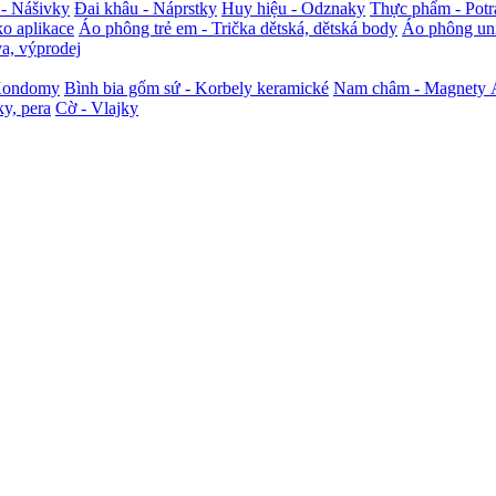
- Nášivky
Đai khâu - Náprstky
Huy hiệu - Odznaky
Thực phẩm - Potr
ko aplikace
Áo phông trẻ em - Trička dětská, dětská body
Áo phông uni
va, výprodej
 Kondomy
Bình bia gốm sứ - Korbely keramické
Nam châm - Magnety
ky, pera
Cờ - Vlajky