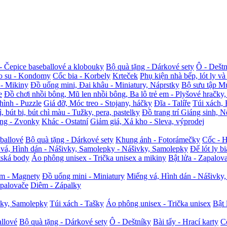
- Čepice baseballové a klobouky
Bộ quà tặng - Dárkové sety
Ô - Dešt
o su - Kondomy
Cốc bia - Korbely
Krteček
Phụ kiện nhà bếp, lót ly v
 - Mikiny
Đồ uống mini, Đai khâu - Miniatury, Náprstky
Bộ sưu tập M
e
Đồ chơi nhồi bông, Mũ len nhồi bông, Ba lô trẻ em - Plyšové hračky,
hình - Puzzle
Giá đỡ, Móc treo - Stojany, háčky
Đĩa - Talíře
Túi xách, 
, bút bi, bút chì màu - Tužky, pera, pastelky
Đồ trang trí Giáng sinh, 
ng - Zvonky
Khác - Ostatní
Giảm giá, Xả kho - Sleva, výprodej
eballové
Bộ quà tặng - Dárkové sety
Khung ảnh - Fotorámečky
Cốc - 
vá, Hình dán - Nášivky, Samolepky - Nášivky, Samolepky
Đế lót ly b
tská body
Áo phông unisex - Trička unisex a mikiny
Bật lửa - Zapalov
m - Magnety
Đồ uống mini - Miniatury
Miếng vá, Hình dán - Nášivky
apalovače
Diêm - Zápalky
vky, Samolepky
Túi xách - Tašky
Áo phông unisex - Trička unisex
Bật 
llové
Bộ quà tặng - Dárkové sety
Ô - Deštníky
Bài tẩy - Hrací karty
C