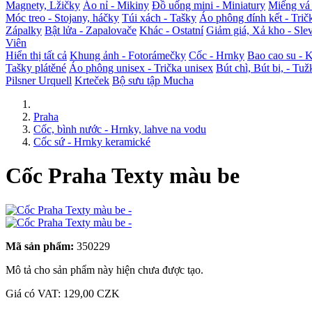
Magnety, Lžičky
Áo nỉ - Mikiny
Đồ uống mini - Miniatury
Miếng vá 
Móc treo - Stojany, háčky
Túi xách - Tašky
Áo phông đính kết - Trič
Zápalky
Bật lửa - Zapalovače
Khác - Ostatní
Giảm giá, Xả kho - Sle
Viên
Hiển thị tất cả
Khung ảnh - Fotorámečky
Cốc - Hrnky
Bao cao su -
Tašky plátěné
Áo phông unisex - Trička unisex
Bút chì, Bút bi, - Tuž
Pilsner Urquell
Krteček
Bộ sưu tập Mucha
Praha
Cốc, bình nước - Hrnky, lahve na vodu
Cốc sứ - Hrnky keramické
Cốc Praha Texty màu be
Mã sản phẩm:
350229
Mô tả cho sản phẩm này hiện chưa được tạo.
Giá có VAT:
129,00 CZK