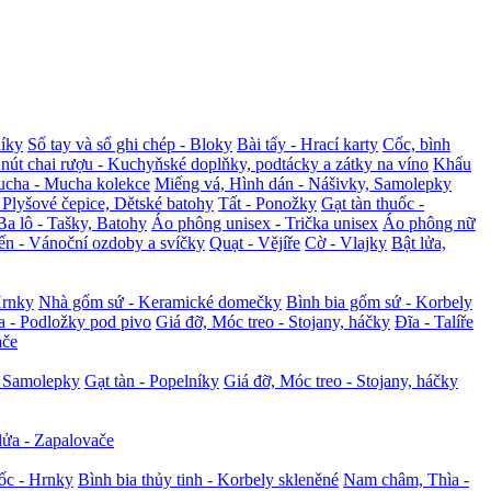
níky
Sổ tay và sổ ghi chép - Bloky
Bài tẩy - Hrací karty
Cốc, bình
à nút chai rượu - Kuchyňské doplňky, podtácky a zátky na víno
Khẩu
ucha - Mucha kolekce
Miếng vá, Hình dán - Nášivky, Samolepky
 Plyšové čepice, Dětské batohy
Tất - Ponožky
Gạt tàn thuốc -
Ba lô - Tašky, Batohy
Áo phông unisex - Trička unisex
Áo phông nữ
Nến - Vánoční ozdoby a svíčky
Quạt - Vějíře
Cờ - Vlajky
Bật lửa,
Hrnky
Nhà gốm sứ - Keramické domečky
Bình bia gốm sứ - Korbely
ia - Podložky pod pivo
Giá đỡ, Móc treo - Stojany, háčky
Đĩa - Talíře
ače
, Samolepky
Gạt tàn - Popelníky
Giá đỡ, Móc treo - Stojany, háčky
lửa - Zapalovače
ốc - Hrnky
Bình bia thủy tinh - Korbely skleněné
Nam châm, Thìa -