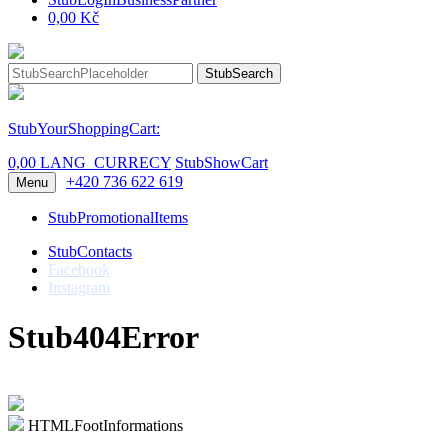
0,00 Kč
StubSearch
StubYourShoppingCart:
0,00 LANG_CURRECY
StubShowCart
+420 736 622 619
Menu
StubPromotionalItems
StubContacts
Facebook
Instagram
Stub404Error
HTMLFootInformations