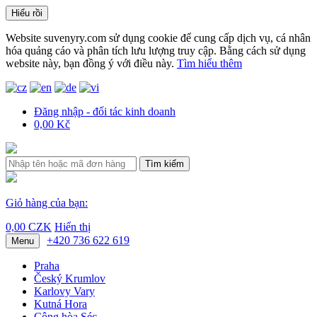
Hiểu rồi
Website suvenyry.com sử dụng cookie để cung cấp dịch vụ, cá nhân
hóa quảng cáo và phân tích lưu lượng truy cập. Bằng cách sử dụng
website này, bạn đồng ý với điều này.
Tìm hiểu thêm
Đăng nhập - đối tác kinh doanh
0,00 Kč
Tìm kiếm
Giỏ hàng của bạn:
0,00 CZK
Hiển thị
+420 736 622 619
Menu
Praha
Český Krumlov
Karlovy Vary
Kutná Hora
Cộng hòa Séc