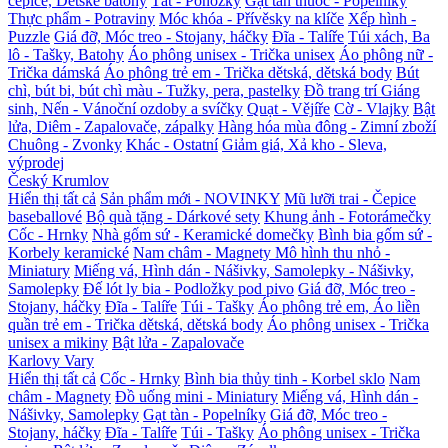
čepice, Dětské batohy
Tất - Ponožky
Gạt tàn thuốc - Popelníky
Thực phẩm - Potraviny
Móc khóa - Přívěsky na klíče
Xếp hình -
Puzzle
Giá đỡ, Móc treo - Stojany, háčky
Đĩa - Talíře
Túi xách, Ba
lô - Tašky, Batohy
Áo phông unisex - Trička unisex
Áo phông nữ -
Trička dámská
Áo phông trẻ em - Trička dětská, dětská body
Bút
chì, bút bi, bút chì màu - Tužky, pera, pastelky
Đồ trang trí Giáng
sinh, Nến - Vánoční ozdoby a svíčky
Quạt - Vějíře
Cờ - Vlajky
Bật
lửa, Diêm - Zapalovače, zápalky
Hàng hóa mùa đông - Zimní zboží
Chuông - Zvonky
Khác - Ostatní
Giảm giá, Xả kho - Sleva,
výprodej
Český Krumlov
Hiển thị tất cả
Sản phẩm mới - NOVINKY
Mũ lưỡi trai - Čepice
baseballové
Bộ quà tặng - Dárkové sety
Khung ảnh - Fotorámečky
Cốc - Hrnky
Nhà gốm sứ - Keramické domečky
Bình bia gốm sứ -
Korbely keramické
Nam châm - Magnety
Mô hình thu nhỏ -
Miniatury
Miếng vá, Hình dán - Nášivky, Samolepky - Nášivky,
Samolepky
Đế lót ly bia - Podložky pod pivo
Giá đỡ, Móc treo -
Stojany, háčky
Đĩa - Talíře
Túi - Tašky
Áo phông trẻ em, Áo liền
quần trẻ em - Trička dětská, dětská body
Áo phông unisex - Trička
unisex a mikiny
Bật lửa - Zapalovače
Karlovy Vary
Hiển thị tất cả
Cốc - Hrnky
Bình bia thủy tinh - Korbel sklo
Nam
châm - Magnety
Đồ uống mini - Miniatury
Miếng vá, Hình dán -
Nášivky, Samolepky
Gạt tàn - Popelníky
Giá đỡ, Móc treo -
Stojany, háčky
Đĩa - Talíře
Túi - Tašky
Áo phông unisex - Trička