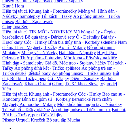
unisex
Bật lửa - Zapalovače
Diêm - Zápalky
Kutná Hora
Hiển thị tất cả
Khung ảnh - Fotorámečky
Miếng vá, Hình dán -
Nášivky, Samolepky
Túi xách - Tašky
Áo phông unisex - Trička
unisex
Bật lửa - Zapalovače
Cộng hòa Séc
Hiển thị tất cả
TIN MỚI - NOVINKY
Mũ bóng chày - Čepice
baseballové
Bộ quà tặng - Dárkové sety
Ô - Deštníky
Bài tẩy -
Hrací karty
Cốc - Hrnky
Bình bia thủy tinh - Korbely skleněné
Nam
châm, Thìa - Magnety, Lžičky
Áo nỉ - Mikiny
Đồ uống mini -
Miniatury
Miếng vá - Nášivky
Đai khâu - Náprstky
Huy hiệu -
Odznaky
Thực phẩm - Potraviny
Móc khóa - Přívěsky na klíče
Hình dán - Samolepky
Giá đỡ, Móc treo - Stojany, háčky
Túi xách -
Tašky
Áo phông đính kết - Tričko aplikace
Áo phông trẻ em -
Trička dětská, dětská body
Áo phông unisex - Trička unisex
Bút
chì, Bút bi - Tužky, pera
Cờ - Vlajky
Diêm - Zápalky
Bật lửa -
Zapalovače
Khác - Ostatní
Giảm giá, Xả kho - Sleva, výprodej
Viên
Hiển thị tất cả
Khung ảnh - Fotorámečky
Cốc - Hrnky
Bao cao su -
Kondomy
Bình bia gốm sứ - Korbely keramické
Nam châm -
Magnety
Áo hoodie - Mikiny
Móc khóa hình ngón tay - Náprstky
Túi vải bố - Tašky plátěné
Áo phông unisex - Trička unisex
Bút chì,
Bút bi, - Tužky, pera
Cờ - Vlajky
Pilsner Urquell
Krteček
Bộ sưu tập Mucha