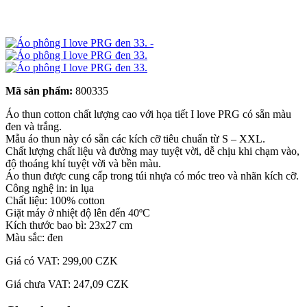
Mã sản phẩm:
800335
Áo thun cotton chất lượng cao với họa tiết I love PRG có sẵn màu
đen và trắng.
Mẫu áo thun này có sẵn các kích cỡ tiêu chuẩn từ S – XXL.
Chất lượng chất liệu và đường may tuyệt vời, dễ chịu khi chạm vào,
độ thoáng khí tuyệt vời và bền màu.
Áo thun được cung cấp trong túi nhựa có móc treo và nhãn kích cỡ.
Công nghệ in: in lụa
Chất liệu: 100% cotton
Giặt máy ở nhiệt độ lên đến 40ºC
Kích thước bao bì: 23x27 cm
Màu sắc: đen
Giá có VAT:
299,00 CZK
Giá chưa VAT: 247,09 CZK