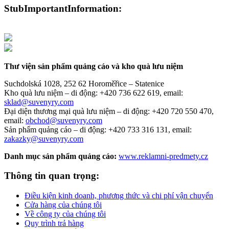
StubImportantInformation:
Thư viện sản phẩm quảng cáo và kho quà lưu niệm
Suchdolská 1028, 252 62 Horoměřice – Statenice
Kho quà lưu niệm –
di động: +420 736 622 619,
email:
sklad@suvenyry.com
Đại diện thương mại quà lưu niệm –
di động: +420 720 550 470,
email:
obchod@suvenyry.com
Sản phẩm quảng cáo –
di động: +420 733 316 131,
email:
zakazky@suvenyry.com
Danh mục sản phẩm quảng cáo:
www.reklamni-predmety.cz
Thông tin quan trọng:
Điều kiện kinh doanh, phương thức và chi phí vận chuyển
Cửa hàng của chúng tôi
Về công ty của chúng tôi
Quy trình trả hàng