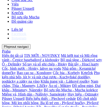
Viên
Pilsner Urquell
Krteček
Bộ sưu tập Mucha
Đồ quảng cáo
Liên hệ
Facebook
Instagram
Přepnout navigaci
Praha
Hiển thị tất cả
TIN MỚI - NOVINKY
Mũ lưỡi trai và Mũ rộng
vành - Čepice baseballové a klobouky
Bộ quà tặng - Dárkové sety
Ô - Deštníky
Sổ tay và sổ ghi chép - Bloky
Bài tẩy - Hrací karty
Cốc, bình nước - Hrnky, lahve na vodu
Nhà gốm - Keramické
domečky
Bao cao su - Kondomy
Cốc bia - Korbely
Krteček
Phụ
kiện nhà bếp, lót ly và nút chai rượu - Kuchyňské doplňky,
podtácky a zátky na víno
Khẩu trang vải - Látkové roušky
Nam
châm, Thìa - Magnety, Lžičky
Áo nỉ - Mikiny
Đồ uống mini, Đai
khâu - Miniatury, Náprstky
Bộ sưu tập Mucha - Mucha kolekce
Miếng vá, Hình dán - Nášivky, Samolepky
Huy hiệu - Odznaky
Pilsner Urquell
Biển hiệu thiếc - Plechové cedule
Đồ chơi nhồi
bông, Mũ len nhồi bông, Ba lô trẻ em - Plyšové hračky, Plyšové