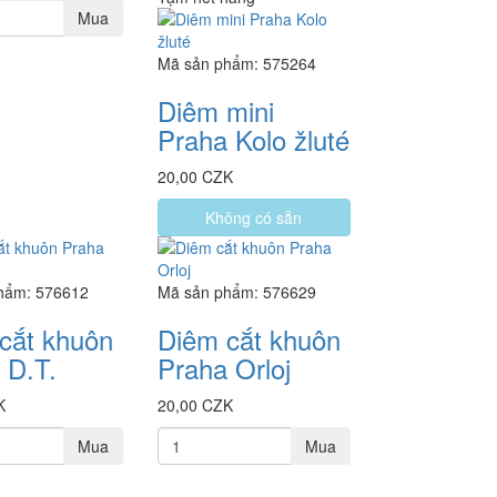
Mua
Mã sản phẩm: 575264
Diêm mini
Praha Kolo žluté
20,00 CZK
Không có sẵn
hẩm: 576612
Mã sản phẩm: 576629
cắt khuôn
Diêm cắt khuôn
 D.T.
Praha Orloj
K
20,00 CZK
Mua
Mua