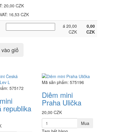
T:
20,00 CZK
 VAT: 16,53 CZK
á 20,00
0,00
CZK
CZK
vào giỏ
Mã sản phẩm: 575196
hẩm: 575172
Diêm mini
mini
Praha Ulička
 republika
20,00 CZK
Mua
K
Tạm hết hàng