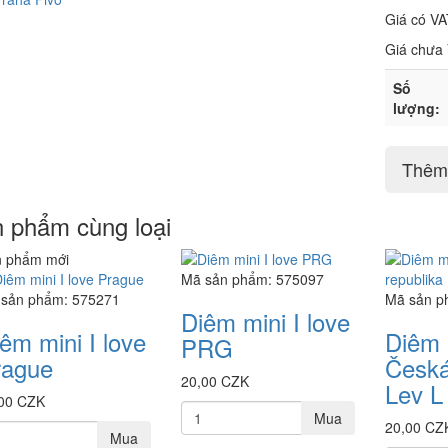
Giá có VA
Giá chưa
Số
lượng:
Thêm 
 phẩm cùng loại
 phẩm mới
Mã sản phẩm: 575097
sản phẩm: 575271
Mã sản p
Diêm mini I love
êm mini I love
Diêm 
PRG
rague
Česká
20,00 CZK
Lev L
00 CZK
Mua
20,00 CZ
Mua