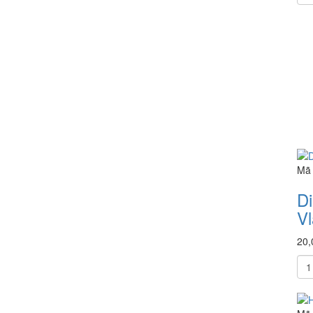
Mã 
Di
V
20,