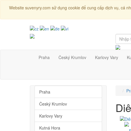
Website suvenyry.com sử dụng cookie để cung cấp dịch vụ, cá nh
Praha
Český Krumlov
Karlovy Vary
K
Pr
Praha
Diê
Český Krumlov
Karlovy Vary
Kutná Hora