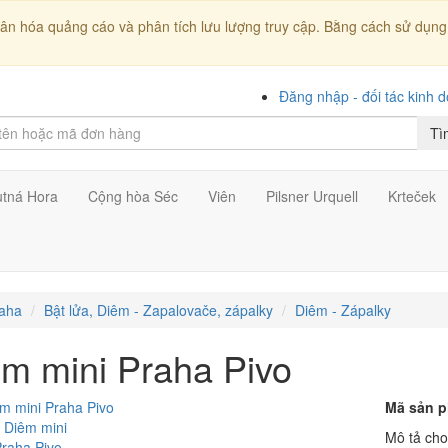
ân hóa quảng cáo và phân tích lưu lượng truy cập. Bằng cách sử dụng 
Đăng nhập - đối tác kinh 
Tì
utná Hora
Cộng hòa Séc
Viên
Pilsner Urquell
Krteček
aha
Bật lửa, Diêm - Zapalovače, zápalky
Diêm - Zápalky
m mini Praha Pivo
Mã sản 
Mô tả cho