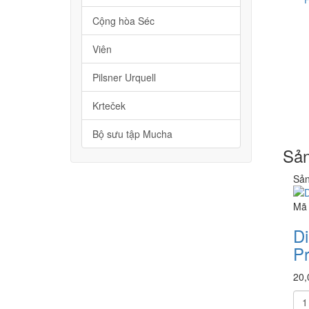
Cộng hòa Séc
Viên
Pilsner Urquell
Krteček
Bộ sưu tập Mucha
Sản
Sản
Mã 
Di
P
20,