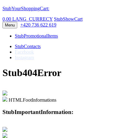
StubYourShoppingCart:
0,00 LANG_CURRECY
StubShowCart
+420 736 622 619
Menu
StubPromotionalItems
StubContacts
Facebook
Instagram
Stub404Error
HTMLFootInformations
StubImportantInformation: