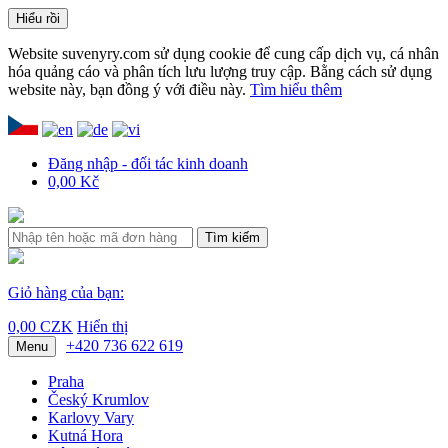
Hiểu rồi
Website suvenyry.com sử dụng cookie để cung cấp dịch vụ, cá nhân
hóa quảng cáo và phân tích lưu lượng truy cập. Bằng cách sử dụng
website này, bạn đồng ý với điều này.
Tìm hiểu thêm
Đăng nhập - đối tác kinh doanh
0,00 Kč
Tìm kiếm
Giỏ hàng của bạn:
0,00 CZK
Hiển thị
+420 736 622 619
Menu
Praha
Český Krumlov
Karlovy Vary
Kutná Hora