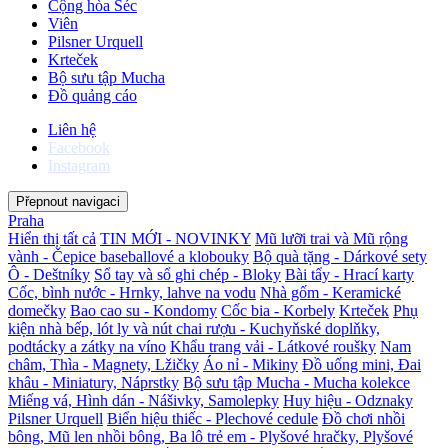
Cộng hòa Séc
Viên
Pilsner Urquell
Krteček
Bộ sưu tập Mucha
Đồ quảng cáo
Liên hệ
Facebook
Instagram
Přepnout navigaci
Praha
Hiển thị tất cả
TIN MỚI - NOVINKY
Mũ lưỡi trai và Mũ rộng
vành - Čepice baseballové a klobouky
Bộ quà tặng - Dárkové sety
Ô - Deštníky
Sổ tay và sổ ghi chép - Bloky
Bài tẩy - Hrací karty
Cốc, bình nước - Hrnky, lahve na vodu
Nhà gốm - Keramické
domečky
Bao cao su - Kondomy
Cốc bia - Korbely
Krteček
Phụ
kiện nhà bếp, lót ly và nút chai rượu - Kuchyňské doplňky,
podtácky a zátky na víno
Khẩu trang vải - Látkové roušky
Nam
châm, Thìa - Magnety, Lžičky
Áo nỉ - Mikiny
Đồ uống mini, Đai
khâu - Miniatury, Náprstky
Bộ sưu tập Mucha - Mucha kolekce
Miếng vá, Hình dán - Nášivky, Samolepky
Huy hiệu - Odznaky
Pilsner Urquell
Biển hiệu thiếc - Plechové cedule
Đồ chơi nhồi
bông, Mũ len nhồi bông, Ba lô trẻ em - Plyšové hračky, Plyšové