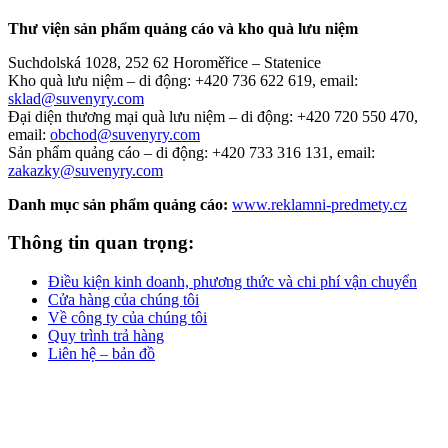
Thư viện sản phẩm quảng cáo và kho quà lưu niệm
Suchdolská 1028, 252 62 Horoměřice – Statenice
Kho quà lưu niệm –
di động: +420 736 622 619,
email:
sklad@suvenyry.com
Đại diện thương mại quà lưu niệm –
di động: +420 720 550 470,
email:
obchod@suvenyry.com
Sản phẩm quảng cáo –
di động: +420 733 316 131,
email:
zakazky@suvenyry.com
Danh mục sản phẩm quảng cáo:
www.reklamni-predmety.cz
Thông tin quan trọng:
Điều kiện kinh doanh, phương thức và chi phí vận chuyển
Cửa hàng của chúng tôi
Về công ty của chúng tôi
Quy trình trả hàng
Liên hệ – bản đồ