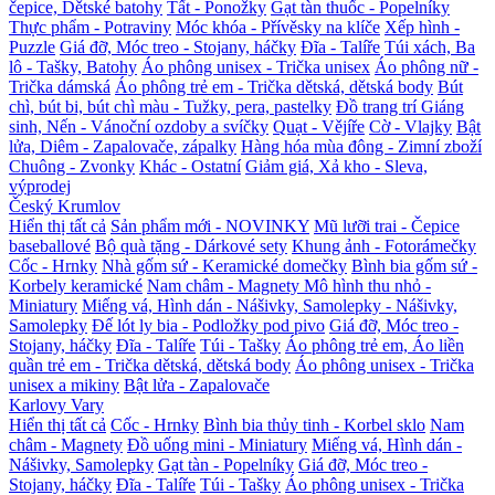
čepice, Dětské batohy
Tất - Ponožky
Gạt tàn thuốc - Popelníky
Thực phẩm - Potraviny
Móc khóa - Přívěsky na klíče
Xếp hình -
Puzzle
Giá đỡ, Móc treo - Stojany, háčky
Đĩa - Talíře
Túi xách, Ba
lô - Tašky, Batohy
Áo phông unisex - Trička unisex
Áo phông nữ -
Trička dámská
Áo phông trẻ em - Trička dětská, dětská body
Bút
chì, bút bi, bút chì màu - Tužky, pera, pastelky
Đồ trang trí Giáng
sinh, Nến - Vánoční ozdoby a svíčky
Quạt - Vějíře
Cờ - Vlajky
Bật
lửa, Diêm - Zapalovače, zápalky
Hàng hóa mùa đông - Zimní zboží
Chuông - Zvonky
Khác - Ostatní
Giảm giá, Xả kho - Sleva,
výprodej
Český Krumlov
Hiển thị tất cả
Sản phẩm mới - NOVINKY
Mũ lưỡi trai - Čepice
baseballové
Bộ quà tặng - Dárkové sety
Khung ảnh - Fotorámečky
Cốc - Hrnky
Nhà gốm sứ - Keramické domečky
Bình bia gốm sứ -
Korbely keramické
Nam châm - Magnety
Mô hình thu nhỏ -
Miniatury
Miếng vá, Hình dán - Nášivky, Samolepky - Nášivky,
Samolepky
Đế lót ly bia - Podložky pod pivo
Giá đỡ, Móc treo -
Stojany, háčky
Đĩa - Talíře
Túi - Tašky
Áo phông trẻ em, Áo liền
quần trẻ em - Trička dětská, dětská body
Áo phông unisex - Trička
unisex a mikiny
Bật lửa - Zapalovače
Karlovy Vary
Hiển thị tất cả
Cốc - Hrnky
Bình bia thủy tinh - Korbel sklo
Nam
châm - Magnety
Đồ uống mini - Miniatury
Miếng vá, Hình dán -
Nášivky, Samolepky
Gạt tàn - Popelníky
Giá đỡ, Móc treo -
Stojany, háčky
Đĩa - Talíře
Túi - Tašky
Áo phông unisex - Trička