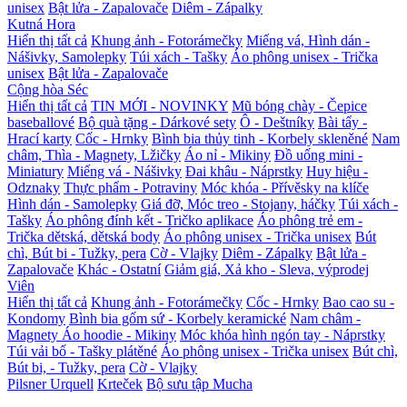
unisex
Bật lửa - Zapalovače
Diêm - Zápalky
Kutná Hora
Hiển thị tất cả
Khung ảnh - Fotorámečky
Miếng vá, Hình dán -
Nášivky, Samolepky
Túi xách - Tašky
Áo phông unisex - Trička
unisex
Bật lửa - Zapalovače
Cộng hòa Séc
Hiển thị tất cả
TIN MỚI - NOVINKY
Mũ bóng chày - Čepice
baseballové
Bộ quà tặng - Dárkové sety
Ô - Deštníky
Bài tẩy -
Hrací karty
Cốc - Hrnky
Bình bia thủy tinh - Korbely skleněné
Nam
châm, Thìa - Magnety, Lžičky
Áo nỉ - Mikiny
Đồ uống mini -
Miniatury
Miếng vá - Nášivky
Đai khâu - Náprstky
Huy hiệu -
Odznaky
Thực phẩm - Potraviny
Móc khóa - Přívěsky na klíče
Hình dán - Samolepky
Giá đỡ, Móc treo - Stojany, háčky
Túi xách -
Tašky
Áo phông đính kết - Tričko aplikace
Áo phông trẻ em -
Trička dětská, dětská body
Áo phông unisex - Trička unisex
Bút
chì, Bút bi - Tužky, pera
Cờ - Vlajky
Diêm - Zápalky
Bật lửa -
Zapalovače
Khác - Ostatní
Giảm giá, Xả kho - Sleva, výprodej
Viên
Hiển thị tất cả
Khung ảnh - Fotorámečky
Cốc - Hrnky
Bao cao su -
Kondomy
Bình bia gốm sứ - Korbely keramické
Nam châm -
Magnety
Áo hoodie - Mikiny
Móc khóa hình ngón tay - Náprstky
Túi vải bố - Tašky plátěné
Áo phông unisex - Trička unisex
Bút chì,
Bút bi, - Tužky, pera
Cờ - Vlajky
Pilsner Urquell
Krteček
Bộ sưu tập Mucha