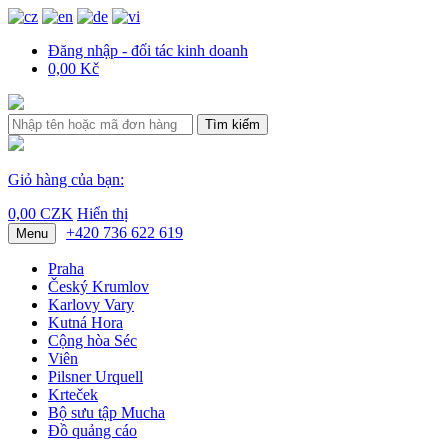
Đăng nhập - đối tác kinh doanh
0,00 Kč
Tìm kiếm
Giỏ hàng của bạn:
0,00 CZK
Hiển thị
+420 736 622 619
Menu
Praha
Český Krumlov
Karlovy Vary
Kutná Hora
Cộng hòa Séc
Viên
Pilsner Urquell
Krteček
Bộ sưu tập Mucha
Đồ quảng cáo