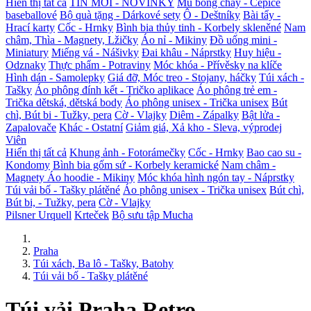
Hiển thị tất cả
TIN MỚI - NOVINKY
Mũ bóng chày - Čepice
baseballové
Bộ quà tặng - Dárkové sety
Ô - Deštníky
Bài tẩy -
Hrací karty
Cốc - Hrnky
Bình bia thủy tinh - Korbely skleněné
Nam
châm, Thìa - Magnety, Lžičky
Áo nỉ - Mikiny
Đồ uống mini -
Miniatury
Miếng vá - Nášivky
Đai khâu - Náprstky
Huy hiệu -
Odznaky
Thực phẩm - Potraviny
Móc khóa - Přívěsky na klíče
Hình dán - Samolepky
Giá đỡ, Móc treo - Stojany, háčky
Túi xách -
Tašky
Áo phông đính kết - Tričko aplikace
Áo phông trẻ em -
Trička dětská, dětská body
Áo phông unisex - Trička unisex
Bút
chì, Bút bi - Tužky, pera
Cờ - Vlajky
Diêm - Zápalky
Bật lửa -
Zapalovače
Khác - Ostatní
Giảm giá, Xả kho - Sleva, výprodej
Viên
Hiển thị tất cả
Khung ảnh - Fotorámečky
Cốc - Hrnky
Bao cao su -
Kondomy
Bình bia gốm sứ - Korbely keramické
Nam châm -
Magnety
Áo hoodie - Mikiny
Móc khóa hình ngón tay - Náprstky
Túi vải bố - Tašky plátěné
Áo phông unisex - Trička unisex
Bút chì,
Bút bi, - Tužky, pera
Cờ - Vlajky
Pilsner Urquell
Krteček
Bộ sưu tập Mucha
Praha
Túi xách, Ba lô - Tašky, Batohy
Túi vải bố - Tašky plátěné
Túi vải Praha Retro