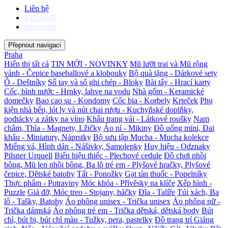
Liên hệ
Facebook
Instagram
Přepnout navigaci
Praha
Hiển thị tất cả
TIN MỚI - NOVINKY
Mũ lưỡi trai và Mũ rộng
vành - Čepice baseballové a klobouky
Bộ quà tặng - Dárkové sety
Ô - Deštníky
Sổ tay và sổ ghi chép - Bloky
Bài tẩy - Hrací karty
Cốc, bình nước - Hrnky, lahve na vodu
Nhà gốm - Keramické
domečky
Bao cao su - Kondomy
Cốc bia - Korbely
Krteček
Phụ
kiện nhà bếp, lót ly và nút chai rượu - Kuchyňské doplňky,
podtácky a zátky na víno
Khẩu trang vải - Látkové roušky
Nam
châm, Thìa - Magnety, Lžičky
Áo nỉ - Mikiny
Đồ uống mini, Đai
khâu - Miniatury, Náprstky
Bộ sưu tập Mucha - Mucha kolekce
Miếng vá, Hình dán - Nášivky, Samolepky
Huy hiệu - Odznaky
Pilsner Urquell
Biển hiệu thiếc - Plechové cedule
Đồ chơi nhồi
bông, Mũ len nhồi bông, Ba lô trẻ em - Plyšové hračky, Plyšové
čepice, Dětské batohy
Tất - Ponožky
Gạt tàn thuốc - Popelníky
Thực phẩm - Potraviny
Móc khóa - Přívěsky na klíče
Xếp hình -
Puzzle
Giá đỡ, Móc treo - Stojany, háčky
Đĩa - Talíře
Túi xách, Ba
lô - Tašky, Batohy
Áo phông unisex - Trička unisex
Áo phông nữ -
Trička dámská
Áo phông trẻ em - Trička dětská, dětská body
Bút
chì, bút bi, bút chì màu - Tužky, pera, pastelky
Đồ trang trí Giáng