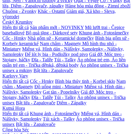
sinh, Nến - Vánoční ozdoby a svíčky
Quạt - Vějíře
Cờ - Vlajky
Bật
lửa, Diêm - Zapalovače, zápalky
Hàng hóa mùa đông - Zimní zboží
Chuông - Zvonky
Khác - Ostatní
Giảm giá, Xả kho - Sleva,
výprodej
Český Krumlov
Hiển thị tất cả
Sản phẩm mới - NOVINKY
Mũ lưỡi trai - Čepice
baseballové
Bộ quà tặng - Dárkové sety
Khung ảnh - Fotorámečky
Cốc - Hrnky
Nhà gốm sứ - Keramické domečky
Bình bia gốm sứ -
Korbely keramické
Nam châm - Magnety
Mô hình thu nhỏ -
Miniatury
Miếng vá, Hình dán - Nášivky, Samolepky - Nášivky,
Samolepky
Đế lót ly bia - Podložky pod pivo
Giá đỡ, Móc treo -
Stojany, háčky
Đĩa - Talíře
Túi - Tašky
Áo phông trẻ em, Áo liền
quần trẻ em - Trička dětská, dětská body
Áo phông unisex - Trička
unisex a mikiny
Bật lửa - Zapalovače
Karlovy Vary
Hiển thị tất cả
Cốc - Hrnky
Bình bia thủy tinh - Korbel sklo
Nam
châm - Magnety
Đồ uống mini - Miniatury
Miếng vá, Hình dán -
Nášivky, Samolepky
Gạt tàn - Popelníky
Giá đỡ, Móc treo -
Stojany, háčky
Đĩa - Talíře
Túi - Tašky
Áo phông unisex - Trička
unisex
Bật lửa - Zapalovače
Diêm - Zápalky
Kutná Hora
Hiển thị tất cả
Khung ảnh - Fotorámečky
Miếng vá, Hình dán -
Nášivky, Samolepky
Túi xách - Tašky
Áo phông unisex - Trička
unisex
Bật lửa - Zapalovače
Cộng hòa Séc