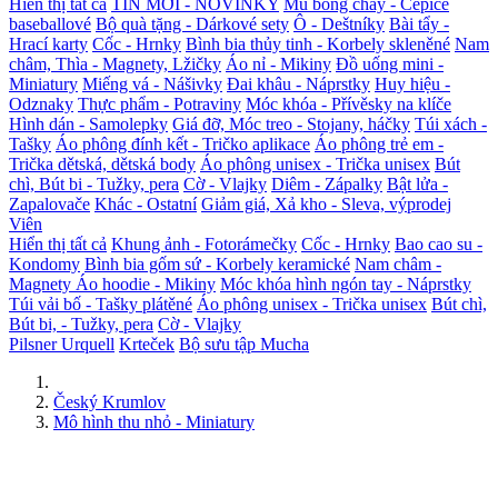
Hiển thị tất cả
TIN MỚI - NOVINKY
Mũ bóng chày - Čepice
baseballové
Bộ quà tặng - Dárkové sety
Ô - Deštníky
Bài tẩy -
Hrací karty
Cốc - Hrnky
Bình bia thủy tinh - Korbely skleněné
Nam
châm, Thìa - Magnety, Lžičky
Áo nỉ - Mikiny
Đồ uống mini -
Miniatury
Miếng vá - Nášivky
Đai khâu - Náprstky
Huy hiệu -
Odznaky
Thực phẩm - Potraviny
Móc khóa - Přívěsky na klíče
Hình dán - Samolepky
Giá đỡ, Móc treo - Stojany, háčky
Túi xách -
Tašky
Áo phông đính kết - Tričko aplikace
Áo phông trẻ em -
Trička dětská, dětská body
Áo phông unisex - Trička unisex
Bút
chì, Bút bi - Tužky, pera
Cờ - Vlajky
Diêm - Zápalky
Bật lửa -
Zapalovače
Khác - Ostatní
Giảm giá, Xả kho - Sleva, výprodej
Viên
Hiển thị tất cả
Khung ảnh - Fotorámečky
Cốc - Hrnky
Bao cao su -
Kondomy
Bình bia gốm sứ - Korbely keramické
Nam châm -
Magnety
Áo hoodie - Mikiny
Móc khóa hình ngón tay - Náprstky
Túi vải bố - Tašky plátěné
Áo phông unisex - Trička unisex
Bút chì,
Bút bi, - Tužky, pera
Cờ - Vlajky
Pilsner Urquell
Krteček
Bộ sưu tập Mucha
Český Krumlov
Mô hình thu nhỏ - Miniatury