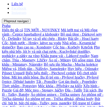
Liên hệ
Facebook
Instagram
Přepnout navigaci
Praha
Hiển thị tất cả
TIN MỚI - NOVINKY
Mũ lưỡi trai và Mũ rộng
vành - Čepice baseballové a klobouky
Bộ quà tặng - Dárkové sety
Ô - Deštníky
Sổ tay và sổ ghi chép - Bloky
Bài tẩy - Hrací karty
Cốc, bình nước - Hrnky, lahve na vodu
Nhà gốm - Keramické
domečky
Bao cao su - Kondomy
Cốc bia - Korbely
Krteček
Phụ
kiện nhà bếp, lót ly và nút chai rượu - Kuchyňské doplňky,
podtácky a zátky na víno
Khẩu trang vải - Látkové roušky
Nam
châm, Thìa - Magnety, Lžičky
Áo nỉ - Mikiny
Đồ uống mini, Đai
khâu - Miniatury, Náprstky
Bộ sưu tập Mucha - Mucha kolekce
Miếng vá, Hình dán - Nášivky, Samolepky
Huy hiệu - Odznaky
Pilsner Urquell
Biển hiệu thiếc - Plechové cedule
Đồ chơi nhồi
bông, Mũ len nhồi bông, Ba lô trẻ em - Plyšové hračky, Plyšové
čepice, Dětské batohy
Tất - Ponožky
Gạt tàn thuốc - Popelníky
Thực phẩm - Potraviny
Móc khóa - Přívěsky na klíče
Xếp hình -
Puzzle
Giá đỡ, Móc treo - Stojany, háčky
Đĩa - Talíře
Túi xách, Ba
lô - Tašky, Batohy
Áo phông unisex - Trička unisex
Áo phông nữ -
Trička dámská
Áo phông trẻ em - Trička dětská, dětská body
Bút
chì, bút bi, bút chì màu - Tužky, pera, pastelky
Đồ trang trí Giáng