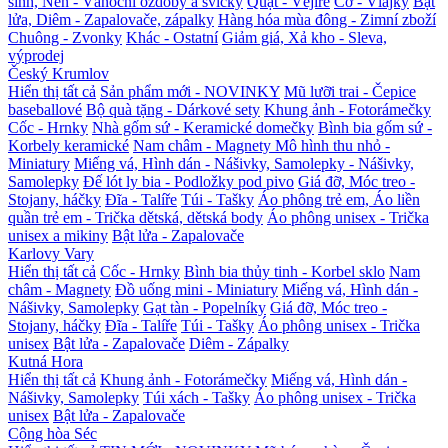
sinh, Nến - Vánoční ozdoby a svíčky
Quạt - Vějíře
Cờ - Vlajky
Bật
lửa, Diêm - Zapalovače, zápalky
Hàng hóa mùa đông - Zimní zboží
Chuông - Zvonky
Khác - Ostatní
Giảm giá, Xả kho - Sleva,
výprodej
Český Krumlov
Hiển thị tất cả
Sản phẩm mới - NOVINKY
Mũ lưỡi trai - Čepice
baseballové
Bộ quà tặng - Dárkové sety
Khung ảnh - Fotorámečky
Cốc - Hrnky
Nhà gốm sứ - Keramické domečky
Bình bia gốm sứ -
Korbely keramické
Nam châm - Magnety
Mô hình thu nhỏ -
Miniatury
Miếng vá, Hình dán - Nášivky, Samolepky - Nášivky,
Samolepky
Đế lót ly bia - Podložky pod pivo
Giá đỡ, Móc treo -
Stojany, háčky
Đĩa - Talíře
Túi - Tašky
Áo phông trẻ em, Áo liền
quần trẻ em - Trička dětská, dětská body
Áo phông unisex - Trička
unisex a mikiny
Bật lửa - Zapalovače
Karlovy Vary
Hiển thị tất cả
Cốc - Hrnky
Bình bia thủy tinh - Korbel sklo
Nam
châm - Magnety
Đồ uống mini - Miniatury
Miếng vá, Hình dán -
Nášivky, Samolepky
Gạt tàn - Popelníky
Giá đỡ, Móc treo -
Stojany, háčky
Đĩa - Talíře
Túi - Tašky
Áo phông unisex - Trička
unisex
Bật lửa - Zapalovače
Diêm - Zápalky
Kutná Hora
Hiển thị tất cả
Khung ảnh - Fotorámečky
Miếng vá, Hình dán -
Nášivky, Samolepky
Túi xách - Tašky
Áo phông unisex - Trička
unisex
Bật lửa - Zapalovače
Cộng hòa Séc