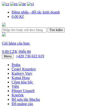
Đăng nhập - đối tác kinh doanh
0,00 Kč
Tìm kiếm
Giỏ hàng của bạn:
0,00 CZK
Hiển thị
+420 736 622 619
Menu
Praha
Český Krumlov
Karlovy Vary
Kutná Hora
Cộng hòa Séc
Viên
Pilsner Urquell
Krteček
Bộ sưu tập Mucha
Đồ quảng cáo