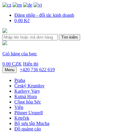
Đăng nhập - đối tác kinh doanh
0,00 Kč
Tìm kiếm
Giỏ hàng của bạn:
0,00 CZK
Hiển thị
+420 736 622 619
Menu
Praha
Český Krumlov
Karlovy Vary
Kutná Hora
Cộng hòa Séc
Viên
Pilsner Urquell
Krteček
Bộ sưu tập Mucha
Đồ quảng cáo