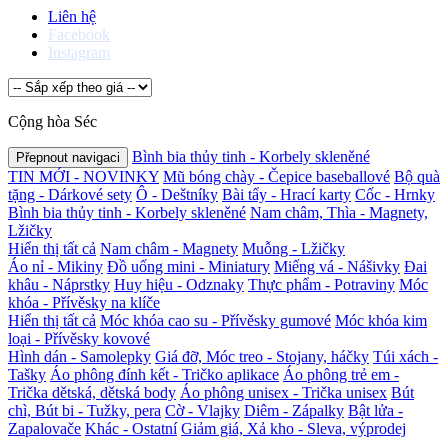
Liên hệ
Facebook
Instagram
Cộng hòa Séc
Bình bia thủy tinh - Korbely skleněné
Přepnout navigaci
TIN MỚI - NOVINKY
Mũ bóng chày - Čepice baseballové
Bộ quà
tặng - Dárkové sety
Ô - Deštníky
Bài tẩy - Hrací karty
Cốc - Hrnky
Bình bia thủy tinh - Korbely skleněné
Nam châm, Thìa - Magnety,
Lžičky
Hiển thị tất cả
Nam châm - Magnety
Muỗng - Lžičky
Áo nỉ - Mikiny
Đồ uống mini - Miniatury
Miếng vá - Nášivky
Đai
khâu - Náprstky
Huy hiệu - Odznaky
Thực phẩm - Potraviny
Móc
khóa - Přívěsky na klíče
Hiển thị tất cả
Móc khóa cao su - Přívěsky gumové
Móc khóa kim
loại - Přívěsky kovové
Hình dán - Samolepky
Giá đỡ, Móc treo - Stojany, háčky
Túi xách -
Tašky
Áo phông đính kết - Tričko aplikace
Áo phông trẻ em -
Trička dětská, dětská body
Áo phông unisex - Trička unisex
Bút
chì, Bút bi - Tužky, pera
Cờ - Vlajky
Diêm - Zápalky
Bật lửa -
Zapalovače
Khác - Ostatní
Giảm giá, Xả kho - Sleva, výprodej