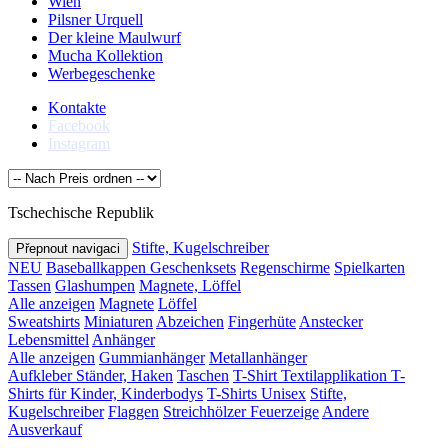
Wien
Pilsner Urquell
Der kleine Maulwurf
Mucha Kollektion
Werbegeschenke
Kontakte
Facebook
Instagram
Tschechische Republik
Stifte, Kugelschreiber
Přepnout navigaci
NEU
Baseballkappen
Geschenksets
Regenschirme
Spielkarten
Tassen
Glashumpen
Magnete, Löffel
Alle anzeigen
Magnete
Löffel
Sweatshirts
Miniaturen
Abzeichen
Fingerhüte
Anstecker
Lebensmittel
Anhänger
Alle anzeigen
Gummianhänger
Metallanhänger
Aufkleber
Ständer, Haken
Taschen
T-Shirt Textilapplikation
T-
Shirts für Kinder, Kinderbodys
T-Shirts Unisex
Stifte,
Kugelschreiber
Flaggen
Streichhölzer
Feuerzeige
Andere
Ausverkauf