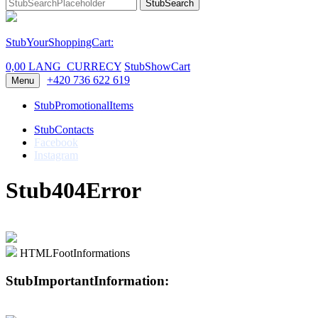
StubSearch
StubYourShoppingCart:
0,00 LANG_CURRECY
StubShowCart
+420 736 622 619
Menu
StubPromotionalItems
StubContacts
Facebook
Instagram
Stub404Error
HTMLFootInformations
StubImportantInformation: