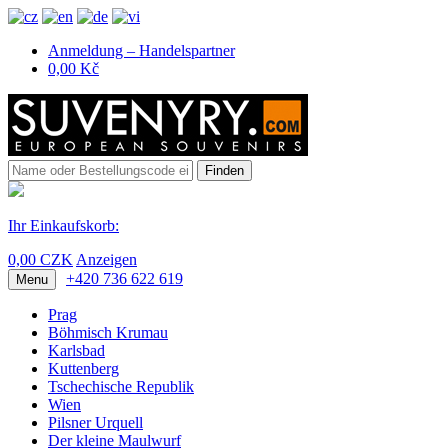
Anmeldung – Handelspartner
0,00 Kč
Finden
Ihr Einkaufskorb:
0,00 CZK
Anzeigen
+420 736 622 619
Menu
Prag
Böhmisch Krumau
Karlsbad
Kuttenberg
Tschechische Republik
Wien
Pilsner Urquell
Der kleine Maulwurf