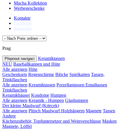
Mucha Kollektion
Werbegeschenke
Kontakte
Facebook
Instagram
Prag
Keramiktassen
Přepnout navigaci
NEU
Baseballkappen und Hüte
Alle anzeigen
Hüte
Geschenksets
Regenschirme
Blöcke
Spielkarten
Tassen,
Trinkflaschen
Alle anzeigen
Keramiktassen
Porzellantassen
Emailtassen
Trinkflaschen
Keramikhäuser
Kondome
Humpen
Alle anzeigen
Keramik - Humpen
Glashumpen
Der kleine Maulwurf (Krtecek)
Alle anzeigen
Plüsch Maulwurf
Holzhängern
Magnete
Tassen
Andere
Küchenzubehör, Topfuntersetzer und Weinverschlusse
Masken
Magnete, Löffel