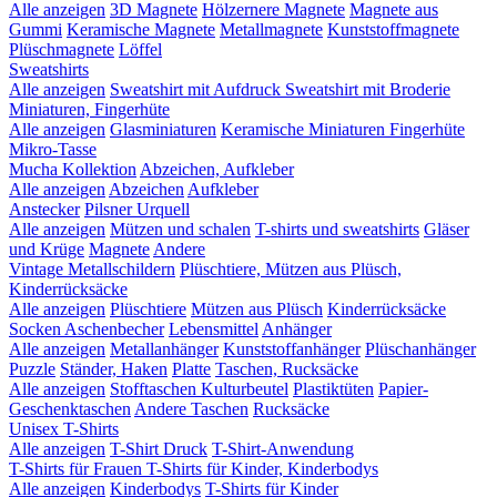
Alle anzeigen
3D Magnete
Hölzernere Magnete
Magnete aus
Gummi
Keramische Magnete
Metallmagnete
Kunststoffmagnete
Plüschmagnete
Löffel
Sweatshirts
Alle anzeigen
Sweatshirt mit Aufdruck
Sweatshirt mit Broderie
Miniaturen, Fingerhüte
Alle anzeigen
Glasminiaturen
Keramische Miniaturen
Fingerhüte
Mikro-Tasse
Mucha Kollektion
Abzeichen, Aufkleber
Alle anzeigen
Abzeichen
Aufkleber
Anstecker
Pilsner Urquell
Alle anzeigen
Mützen und schalen
T-shirts und sweatshirts
Gläser
und Krüge
Magnete
Andere
Vintage Metallschildern
Plüschtiere, Mützen aus Plüsch,
Kinderrücksäcke
Alle anzeigen
Plüschtiere
Mützen aus Plüsch
Kinderrücksäcke
Socken
Aschenbecher
Lebensmittel
Anhänger
Alle anzeigen
Metallanhänger
Kunststoffanhänger
Plüschanhänger
Puzzle
Ständer, Haken
Platte
Taschen, Rucksäcke
Alle anzeigen
Stofftaschen
Kulturbeutel
Plastiktüten
Papier-
Geschenktaschen
Andere Taschen
Rucksäcke
Unisex T-Shirts
Alle anzeigen
T-Shirt Druck
T-Shirt-Anwendung
T-Shirts für Frauen
T-Shirts für Kinder, Kinderbodys
Alle anzeigen
Kinderbodys
T-Shirts für Kinder