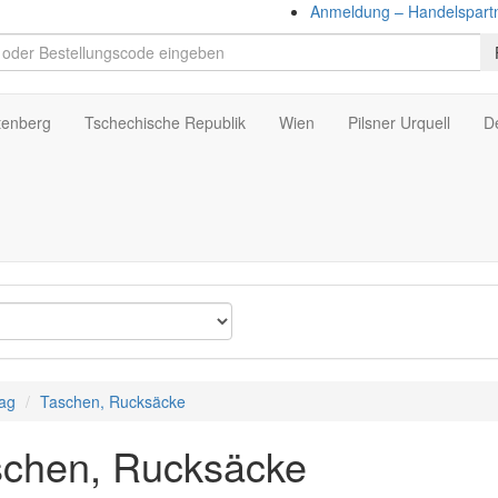
Anmeldung – Handelspart
tenberg
Tschechische Republik
Wien
Pilsner Urquell
D
ag
Taschen, Rucksäcke
schen, Rucksäcke