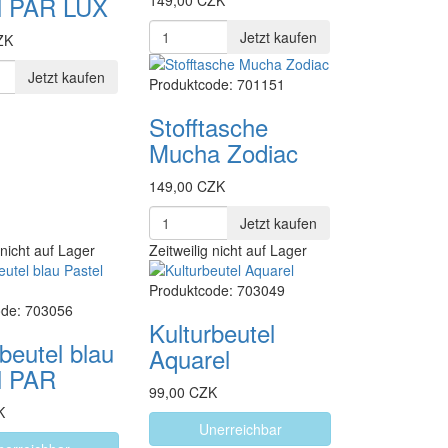
l PAR LUX
149,00 CZK
Jetzt kaufen
ZK
Jetzt kaufen
Produktcode: 701151
Stofftasche
Mucha Zodiac
149,00 CZK
Jetzt kaufen
 nicht auf Lager
Zeitweilig nicht auf Lager
Produktcode: 703049
ode: 703056
Kulturbeutel
beutel blau
Aquarel
l PAR
99,00 CZK
K
Unerreichbar