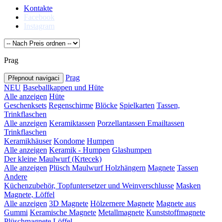
Kontakte
Facebook
Instagram
Prag
Prag
Přepnout navigaci
NEU
Baseballkappen und Hüte
Alle anzeigen
Hüte
Geschenksets
Regenschirme
Blöcke
Spielkarten
Tassen,
Trinkflaschen
Alle anzeigen
Keramiktassen
Porzellantassen
Emailtassen
Trinkflaschen
Keramikhäuser
Kondome
Humpen
Alle anzeigen
Keramik - Humpen
Glashumpen
Der kleine Maulwurf (Krtecek)
Alle anzeigen
Plüsch Maulwurf
Holzhängern
Magnete
Tassen
Andere
Küchenzubehör, Topfuntersetzer und Weinverschlusse
Masken
Magnete, Löffel
Alle anzeigen
3D Magnete
Hölzernere Magnete
Magnete aus
Gummi
Keramische Magnete
Metallmagnete
Kunststoffmagnete
Plüschmagnete
Löffel