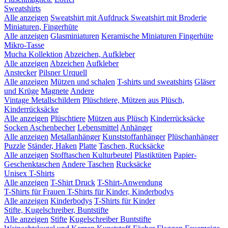
Sweatshirts
Alle anzeigen
Sweatshirt mit Aufdruck
Sweatshirt mit Broderie
Miniaturen, Fingerhüte
Alle anzeigen
Glasminiaturen
Keramische Miniaturen
Fingerhüte
Mikro-Tasse
Mucha Kollektion
Abzeichen, Aufkleber
Alle anzeigen
Abzeichen
Aufkleber
Anstecker
Pilsner Urquell
Alle anzeigen
Mützen und schalen
T-shirts und sweatshirts
Gläser
und Krüge
Magnete
Andere
Vintage Metallschildern
Plüschtiere, Mützen aus Plüsch,
Kinderrücksäcke
Alle anzeigen
Plüschtiere
Mützen aus Plüsch
Kinderrücksäcke
Socken
Aschenbecher
Lebensmittel
Anhänger
Alle anzeigen
Metallanhänger
Kunststoffanhänger
Plüschanhänger
Puzzle
Ständer, Haken
Platte
Taschen, Rucksäcke
Alle anzeigen
Stofftaschen
Kulturbeutel
Plastiktüten
Papier-
Geschenktaschen
Andere Taschen
Rucksäcke
Unisex T-Shirts
Alle anzeigen
T-Shirt Druck
T-Shirt-Anwendung
T-Shirts für Frauen
T-Shirts für Kinder, Kinderbodys
Alle anzeigen
Kinderbodys
T-Shirts für Kinder
Stifte, Kugelschreiber, Buntstifte
Alle anzeigen
Stifte
Kugelschreiber
Buntstifte