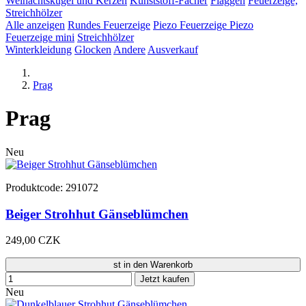
Weinachtskugel und Kerzen
Kunststoff-Fächer
Flaggen
Feuerzeige,
Streichhölzer
Alle anzeigen
Rundes Feuerzeige
Piezo Feuerzeige
Piezo
Feuerzeige mini
Streichhölzer
Winterkleidung
Glocken
Andere
Ausverkauf
Prag
Prag
Neu
Produktcode: 291072
Beiger Strohhut Gänseblümchen
249,00 CZK
st in den Warenkorb
Jetzt kaufen
Neu