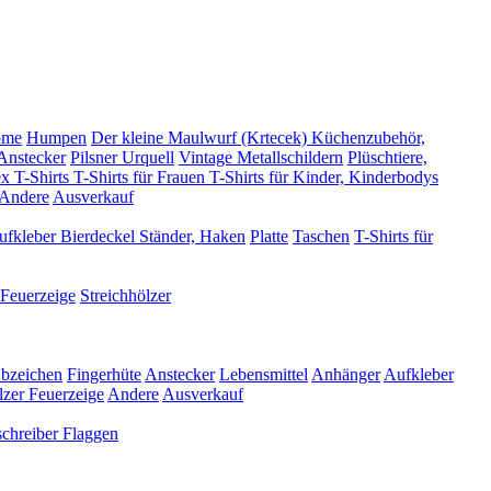
ome
Humpen
Der kleine Maulwurf (Krtecek)
Küchenzubehör,
Anstecker
Pilsner Urquell
Vintage Metallschildern
Plüschtiere,
x T-Shirts
T-Shirts für Frauen
T-Shirts für Kinder, Kinderbodys
Andere
Ausverkauf
ufkleber
Bierdeckel
Ständer, Haken
Platte
Taschen
T-Shirts für
Feuerzeige
Streichhölzer
bzeichen
Fingerhüte
Anstecker
Lebensmittel
Anhänger
Aufkleber
lzer
Feuerzeige
Andere
Ausverkauf
schreiber
Flaggen