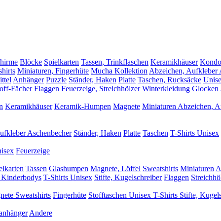
hirme
Blöcke
Spielkarten
Tassen, Trinkflaschen
Keramikhäuser
Kond
hirts
Miniaturen, Fingerhüte
Mucha Kollektion
Abzeichen, Aufkleber
ttel
Anhänger
Puzzle
Ständer, Haken
Platte
Taschen, Rucksäcke
Unise
off-Fächer
Flaggen
Feuerzeige, Streichhölzer
Winterkleidung
Glocken
n
Keramikhäuser
Keramik-Humpen
Magnete
Miniaturen
Abzeichen, A
ufkleber
Aschenbecher
Ständer, Haken
Platte
Taschen
T-Shirts Unisex
nisex
Feuerzeige
elkarten
Tassen
Glashumpen
Magnete, Löffel
Sweatshirts
Miniaturen
A
, Kinderbodys
T-Shirts Unisex
Stifte, Kugelschreiber
Flaggen
Streichhö
nete
Sweatshirts
Fingerhüte
Stofftaschen
Unisex T-Shirts
Stifte, Kugel
anhänger
Andere