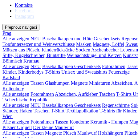
Kontakte
Facebook
Instagram
Přepnout navigaci
Prag
Alle anzeigen
NEU
Baseballkappen und Hüte
Geschenksets
Regensc
Topfuntersetzer und Weinverschlusse
Masken
Magnete, Löffel
Sweats
Mützen aus Plüsch, Kinderrücksäcke
Socken
Aschenbecher
Lebensmi
Stifte, Kugelschreiber, Buntstifte
Weinachtskugel und Kerzen
Kunstst
Böhmisch Krumau
Alle anzeigen
NEU
Baseballkappen
Geschenksets
Fotorahmen
Tasse
Kinder, Kinderbodys
T-Shirts Unisex und Sweatshirts
Feuerzeige
Karlsbad
Alle anzeigen
Tassen
Glashumpen
Magnete
Miniaturen
Abzeichen, A
Kuttenberg
Alle anzeigen
Fotorahmen
Abzeichen, Aufkleber
Taschen
T-Shirts U
Tschechische Republik
Alle anzeigen
NEU
Baseballkappen
Geschenksets
Regenschirme
Spi
Ständer, Haken
Taschen
T-Shirt Textilapplikation
T-Shirts für Kinder
Wien
Alle anzeigen
Fotorahmen
Tassen
Kondome
Keramik - Humpen
Mag
Pilsner Urquell
Der kleine Maulwurf
Alle anzeigen
Tassen
Magnete
Plüsch Maulwurf
Holzhängern
Plüsch