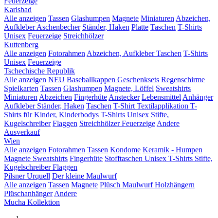
Feuerzeige
Karlsbad
Alle anzeigen
Tassen
Glashumpen
Magnete
Miniaturen
Abzeichen,
Aufkleber
Aschenbecher
Ständer, Haken
Platte
Taschen
T-Shirts
Unisex
Feuerzeige
Streichhölzer
Kuttenberg
Alle anzeigen
Fotorahmen
Abzeichen, Aufkleber
Taschen
T-Shirts
Unisex
Feuerzeige
Tschechische Republik
Alle anzeigen
NEU
Baseballkappen
Geschenksets
Regenschirme
Spielkarten
Tassen
Glashumpen
Magnete, Löffel
Sweatshirts
Miniaturen
Abzeichen
Fingerhüte
Anstecker
Lebensmittel
Anhänger
Aufkleber
Ständer, Haken
Taschen
T-Shirt Textilapplikation
T-
Shirts für Kinder, Kinderbodys
T-Shirts Unisex
Stifte,
Kugelschreiber
Flaggen
Streichhölzer
Feuerzeige
Andere
Ausverkauf
Wien
Alle anzeigen
Fotorahmen
Tassen
Kondome
Keramik - Humpen
Magnete
Sweatshirts
Fingerhüte
Stofftaschen
Unisex T-Shirts
Stifte,
Kugelschreiber
Flaggen
Pilsner Urquell
Der kleine Maulwurf
Alle anzeigen
Tassen
Magnete
Plüsch Maulwurf
Holzhängern
Plüschanhänger
Andere
Mucha Kollektion