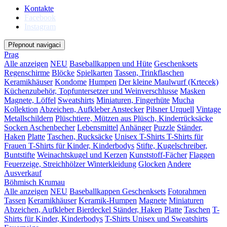
Kontakte
Facebook
Instagram
Přepnout navigaci
Prag
Alle anzeigen
NEU
Baseballkappen und Hüte
Geschenksets
Regenschirme
Blöcke
Spielkarten
Tassen, Trinkflaschen
Keramikhäuser
Kondome
Humpen
Der kleine Maulwurf (Krtecek)
Küchenzubehör, Topfuntersetzer und Weinverschlusse
Masken
Magnete, Löffel
Sweatshirts
Miniaturen, Fingerhüte
Mucha
Kollektion
Abzeichen, Aufkleber
Anstecker
Pilsner Urquell
Vintage
Metallschildern
Plüschtiere, Mützen aus Plüsch, Kinderrücksäcke
Socken
Aschenbecher
Lebensmittel
Anhänger
Puzzle
Ständer,
Haken
Platte
Taschen, Rucksäcke
Unisex T-Shirts
T-Shirts für
Frauen
T-Shirts für Kinder, Kinderbodys
Stifte, Kugelschreiber,
Buntstifte
Weinachtskugel und Kerzen
Kunststoff-Fächer
Flaggen
Feuerzeige, Streichhölzer
Winterkleidung
Glocken
Andere
Ausverkauf
Böhmisch Krumau
Alle anzeigen
NEU
Baseballkappen
Geschenksets
Fotorahmen
Tassen
Keramikhäuser
Keramik-Humpen
Magnete
Miniaturen
Abzeichen, Aufkleber
Bierdeckel
Ständer, Haken
Platte
Taschen
T-
Shirts für Kinder, Kinderbodys
T-Shirts Unisex und Sweatshirts