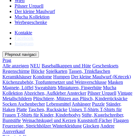
Wien
Pilsner Urquell
Der kleine Maulwurf
Mucha Kollektion
Werbegeschenke
Kontakte
Facebook
Instagram
Přepnout navigaci
Prag
Alle anzeigen
NEU
Baseballkappen und Hüte
Geschenksets
Regenschirme
Blöcke
Spielkarten
Tassen, Trinkflaschen
Keramikhäuser
Kondome
Humpen
Der kleine Maulwurf (Krtecek)
Küchenzubehör, Topfuntersetzer und Weinverschlusse
Masken
Magnete, Löffel
Sweatshirts
Miniaturen, Fingerhüte
Mucha
Kollektion
Abzeichen, Aufkleber
Anstecker
Pilsner Urquell
Vintage
Metallschildern
Plüschtiere, Mützen aus Plüsch, Kinderrücksäcke
Socken
Aschenbecher
Lebensmittel
Anhänger
Puzzle
Ständer,
Haken
Platte
Taschen, Rucksäcke
Unisex T-Shirts
T-Shirts für
Frauen
T-Shirts für Kinder, Kinderbodys
Stifte, Kugelschreiber,
Buntstifte
Weinachtskugel und Kerzen
Kunststoff-Fächer
Flaggen
Feuerzeige, Streichhölzer
Winterkleidung
Glocken
Andere
Ausverkauf