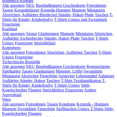
Böhmisch Krumau
Alle anzeigen
NEU
Baseballkappen
Geschenksets
Fotorahmen
Tassen
Keramikhäuser
Keramik-Humpen
Magnete
Miniaturen
Abzeichen, Aufkleber
Bierdeckel
Ständer, Haken
Platte
Taschen
T-
Shirts für Kinder, Kinderbodys
T-Shirts Unisex und Sweatshirts
Feuerzeige
Karlsbad
Alle anzeigen
Tassen
Glashumpen
Magnete
Miniaturen
Abzeichen,
Aufkleber
Aschenbecher
Ständer, Haken
Platte
Taschen
T-Shirts
Unisex
Feuerzeige
Streichhölzer
Kuttenberg
Alle anzeigen
Fotorahmen
Abzeichen, Aufkleber
Taschen
T-Shirts
Unisex
Feuerzeige
Tschechische Republik
Alle anzeigen
NEU
Baseballkappen
Geschenksets
Regenschirme
Spielkarten
Tassen
Glashumpen
Magnete, Löffel
Sweatshirts
Miniaturen
Abzeichen
Fingerhüte
Anstecker
Lebensmittel
Anhänger
Aufkleber
Ständer, Haken
Taschen
T-Shirt Textilapplikation
T-
Shirts für Kinder, Kinderbodys
T-Shirts Unisex
Stifte,
Kugelschreiber
Flaggen
Streichhölzer
Feuerzeige
Andere
Ausverkauf
Wien
Alle anzeigen
Fotorahmen
Tassen
Kondome
Keramik - Humpen
Magnete
Sweatshirts
Fingerhüte
Stofftaschen
Unisex T-Shirts
Stifte,
Kugelschreiber
Flaggen