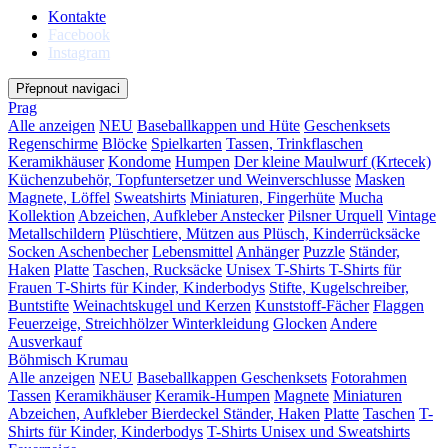
Kontakte
Facebook
Instagram
Přepnout navigaci
Prag
Alle anzeigen
NEU
Baseballkappen und Hüte
Geschenksets
Regenschirme
Blöcke
Spielkarten
Tassen, Trinkflaschen
Keramikhäuser
Kondome
Humpen
Der kleine Maulwurf (Krtecek)
Küchenzubehör, Topfuntersetzer und Weinverschlusse
Masken
Magnete, Löffel
Sweatshirts
Miniaturen, Fingerhüte
Mucha
Kollektion
Abzeichen, Aufkleber
Anstecker
Pilsner Urquell
Vintage
Metallschildern
Plüschtiere, Mützen aus Plüsch, Kinderrücksäcke
Socken
Aschenbecher
Lebensmittel
Anhänger
Puzzle
Ständer,
Haken
Platte
Taschen, Rucksäcke
Unisex T-Shirts
T-Shirts für
Frauen
T-Shirts für Kinder, Kinderbodys
Stifte, Kugelschreiber,
Buntstifte
Weinachtskugel und Kerzen
Kunststoff-Fächer
Flaggen
Feuerzeige, Streichhölzer
Winterkleidung
Glocken
Andere
Ausverkauf
Böhmisch Krumau
Alle anzeigen
NEU
Baseballkappen
Geschenksets
Fotorahmen
Tassen
Keramikhäuser
Keramik-Humpen
Magnete
Miniaturen
Abzeichen, Aufkleber
Bierdeckel
Ständer, Haken
Platte
Taschen
T-
Shirts für Kinder, Kinderbodys
T-Shirts Unisex und Sweatshirts