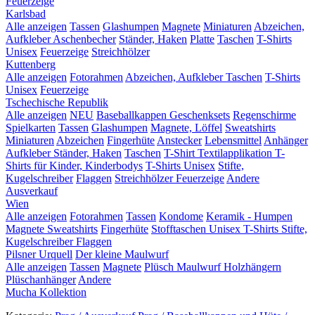
Feuerzeige
Karlsbad
Alle anzeigen
Tassen
Glashumpen
Magnete
Miniaturen
Abzeichen,
Aufkleber
Aschenbecher
Ständer, Haken
Platte
Taschen
T-Shirts
Unisex
Feuerzeige
Streichhölzer
Kuttenberg
Alle anzeigen
Fotorahmen
Abzeichen, Aufkleber
Taschen
T-Shirts
Unisex
Feuerzeige
Tschechische Republik
Alle anzeigen
NEU
Baseballkappen
Geschenksets
Regenschirme
Spielkarten
Tassen
Glashumpen
Magnete, Löffel
Sweatshirts
Miniaturen
Abzeichen
Fingerhüte
Anstecker
Lebensmittel
Anhänger
Aufkleber
Ständer, Haken
Taschen
T-Shirt Textilapplikation
T-
Shirts für Kinder, Kinderbodys
T-Shirts Unisex
Stifte,
Kugelschreiber
Flaggen
Streichhölzer
Feuerzeige
Andere
Ausverkauf
Wien
Alle anzeigen
Fotorahmen
Tassen
Kondome
Keramik - Humpen
Magnete
Sweatshirts
Fingerhüte
Stofftaschen
Unisex T-Shirts
Stifte,
Kugelschreiber
Flaggen
Pilsner Urquell
Der kleine Maulwurf
Alle anzeigen
Tassen
Magnete
Plüsch Maulwurf
Holzhängern
Plüschanhänger
Andere
Mucha Kollektion