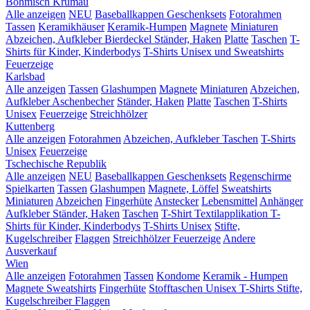
Böhmisch Krumau
Alle anzeigen
NEU
Baseballkappen
Geschenksets
Fotorahmen
Tassen
Keramikhäuser
Keramik-Humpen
Magnete
Miniaturen
Abzeichen, Aufkleber
Bierdeckel
Ständer, Haken
Platte
Taschen
T-
Shirts für Kinder, Kinderbodys
T-Shirts Unisex und Sweatshirts
Feuerzeige
Karlsbad
Alle anzeigen
Tassen
Glashumpen
Magnete
Miniaturen
Abzeichen,
Aufkleber
Aschenbecher
Ständer, Haken
Platte
Taschen
T-Shirts
Unisex
Feuerzeige
Streichhölzer
Kuttenberg
Alle anzeigen
Fotorahmen
Abzeichen, Aufkleber
Taschen
T-Shirts
Unisex
Feuerzeige
Tschechische Republik
Alle anzeigen
NEU
Baseballkappen
Geschenksets
Regenschirme
Spielkarten
Tassen
Glashumpen
Magnete, Löffel
Sweatshirts
Miniaturen
Abzeichen
Fingerhüte
Anstecker
Lebensmittel
Anhänger
Aufkleber
Ständer, Haken
Taschen
T-Shirt Textilapplikation
T-
Shirts für Kinder, Kinderbodys
T-Shirts Unisex
Stifte,
Kugelschreiber
Flaggen
Streichhölzer
Feuerzeige
Andere
Ausverkauf
Wien
Alle anzeigen
Fotorahmen
Tassen
Kondome
Keramik - Humpen
Magnete
Sweatshirts
Fingerhüte
Stofftaschen
Unisex T-Shirts
Stifte,
Kugelschreiber
Flaggen