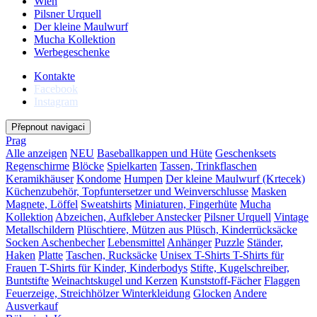
Wien
Pilsner Urquell
Der kleine Maulwurf
Mucha Kollektion
Werbegeschenke
Kontakte
Facebook
Instagram
Přepnout navigaci
Prag
Alle anzeigen
NEU
Baseballkappen und Hüte
Geschenksets
Regenschirme
Blöcke
Spielkarten
Tassen, Trinkflaschen
Keramikhäuser
Kondome
Humpen
Der kleine Maulwurf (Krtecek)
Küchenzubehör, Topfuntersetzer und Weinverschlusse
Masken
Magnete, Löffel
Sweatshirts
Miniaturen, Fingerhüte
Mucha
Kollektion
Abzeichen, Aufkleber
Anstecker
Pilsner Urquell
Vintage
Metallschildern
Plüschtiere, Mützen aus Plüsch, Kinderrücksäcke
Socken
Aschenbecher
Lebensmittel
Anhänger
Puzzle
Ständer,
Haken
Platte
Taschen, Rucksäcke
Unisex T-Shirts
T-Shirts für
Frauen
T-Shirts für Kinder, Kinderbodys
Stifte, Kugelschreiber,
Buntstifte
Weinachtskugel und Kerzen
Kunststoff-Fächer
Flaggen
Feuerzeige, Streichhölzer
Winterkleidung
Glocken
Andere
Ausverkauf