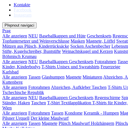
Kontakte
Facebook
Instagram
Přepnout navigaci
Prag
Alle anzeigen
NEU
Baseballkappen und Hüte
Geschenksets
Regensc
Topfuntersetzer und Weinverschlusse
Masken
Magnete, Löffel
Sweats
Mützen aus Plüsch, Kinderrücksäcke
Socken
Aschenbecher
Lebensmi
Stifte, Kugelschreiber, Buntstifte
Weinachtskugel und Kerzen
Kunstst
Böhmisch Krumau
Alle anzeigen
NEU
Baseballkappen
Geschenksets
Fotorahmen
Tasse
Kinder, Kinderbodys
T-Shirts Unisex und Sweatshirts
Feuerzeige
Karlsbad
Alle anzeigen
Tassen
Glashumpen
Magnete
Miniaturen
Abzeichen, A
Kuttenberg
Alle anzeigen
Fotorahmen
Abzeichen, Aufkleber
Taschen
T-Shirts U
Tschechische Republik
Alle anzeigen
NEU
Baseballkappen
Geschenksets
Regenschirme
Spi
Ständer, Haken
Taschen
T-Shirt Textilapplikation
T-Shirts für Kinder
Wien
Alle anzeigen
Fotorahmen
Tassen
Kondome
Keramik - Humpen
Mag
Pilsner Urquell
Der kleine Maulwurf
Alle anzeigen
Tassen
Magnete
Plüsch Maulwurf
Holzhängern
Plüsch