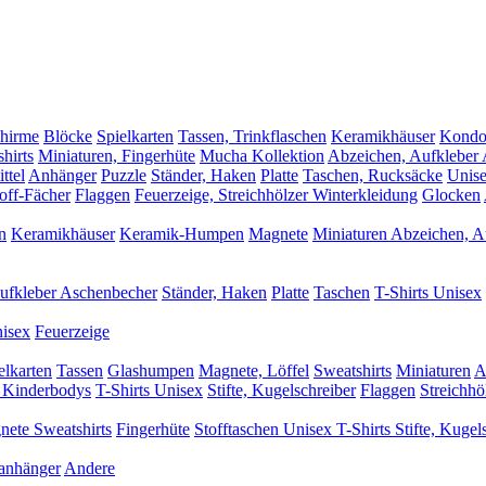
hirme
Blöcke
Spielkarten
Tassen, Trinkflaschen
Keramikhäuser
Kond
hirts
Miniaturen, Fingerhüte
Mucha Kollektion
Abzeichen, Aufkleber
ttel
Anhänger
Puzzle
Ständer, Haken
Platte
Taschen, Rucksäcke
Unise
off-Fächer
Flaggen
Feuerzeige, Streichhölzer
Winterkleidung
Glocken
n
Keramikhäuser
Keramik-Humpen
Magnete
Miniaturen
Abzeichen, A
ufkleber
Aschenbecher
Ständer, Haken
Platte
Taschen
T-Shirts Unisex
nisex
Feuerzeige
elkarten
Tassen
Glashumpen
Magnete, Löffel
Sweatshirts
Miniaturen
A
, Kinderbodys
T-Shirts Unisex
Stifte, Kugelschreiber
Flaggen
Streichhö
nete
Sweatshirts
Fingerhüte
Stofftaschen
Unisex T-Shirts
Stifte, Kugel
anhänger
Andere