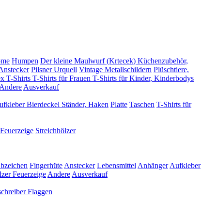
ome
Humpen
Der kleine Maulwurf (Krtecek)
Küchenzubehör,
Anstecker
Pilsner Urquell
Vintage Metallschildern
Plüschtiere,
x T-Shirts
T-Shirts für Frauen
T-Shirts für Kinder, Kinderbodys
Andere
Ausverkauf
ufkleber
Bierdeckel
Ständer, Haken
Platte
Taschen
T-Shirts für
Feuerzeige
Streichhölzer
bzeichen
Fingerhüte
Anstecker
Lebensmittel
Anhänger
Aufkleber
lzer
Feuerzeige
Andere
Ausverkauf
schreiber
Flaggen