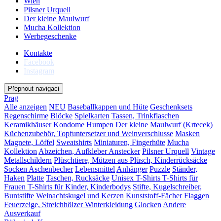
Wien
Pilsner Urquell
Der kleine Maulwurf
Mucha Kollektion
Werbegeschenke
Kontakte
Facebook
Instagram
Přepnout navigaci
Prag
Alle anzeigen
NEU
Baseballkappen und Hüte
Geschenksets
Regenschirme
Blöcke
Spielkarten
Tassen, Trinkflaschen
Keramikhäuser
Kondome
Humpen
Der kleine Maulwurf (Krtecek)
Küchenzubehör, Topfuntersetzer und Weinverschlusse
Masken
Magnete, Löffel
Sweatshirts
Miniaturen, Fingerhüte
Mucha
Kollektion
Abzeichen, Aufkleber
Anstecker
Pilsner Urquell
Vintage
Metallschildern
Plüschtiere, Mützen aus Plüsch, Kinderrücksäcke
Socken
Aschenbecher
Lebensmittel
Anhänger
Puzzle
Ständer,
Haken
Platte
Taschen, Rucksäcke
Unisex T-Shirts
T-Shirts für
Frauen
T-Shirts für Kinder, Kinderbodys
Stifte, Kugelschreiber,
Buntstifte
Weinachtskugel und Kerzen
Kunststoff-Fächer
Flaggen
Feuerzeige, Streichhölzer
Winterkleidung
Glocken
Andere
Ausverkauf