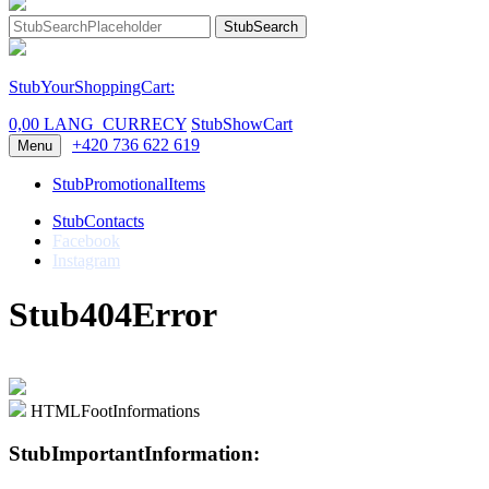
StubSearch
StubYourShoppingCart:
0,00 LANG_CURRECY
StubShowCart
+420 736 622 619
Menu
StubPromotionalItems
StubContacts
Facebook
Instagram
Stub404Error
HTMLFootInformations
StubImportantInformation: