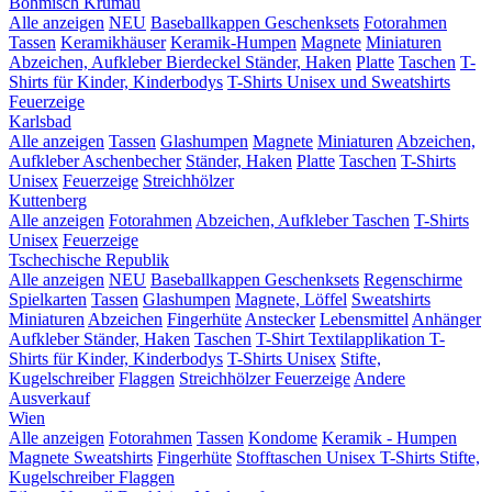
Böhmisch Krumau
Alle anzeigen
NEU
Baseballkappen
Geschenksets
Fotorahmen
Tassen
Keramikhäuser
Keramik-Humpen
Magnete
Miniaturen
Abzeichen, Aufkleber
Bierdeckel
Ständer, Haken
Platte
Taschen
T-
Shirts für Kinder, Kinderbodys
T-Shirts Unisex und Sweatshirts
Feuerzeige
Karlsbad
Alle anzeigen
Tassen
Glashumpen
Magnete
Miniaturen
Abzeichen,
Aufkleber
Aschenbecher
Ständer, Haken
Platte
Taschen
T-Shirts
Unisex
Feuerzeige
Streichhölzer
Kuttenberg
Alle anzeigen
Fotorahmen
Abzeichen, Aufkleber
Taschen
T-Shirts
Unisex
Feuerzeige
Tschechische Republik
Alle anzeigen
NEU
Baseballkappen
Geschenksets
Regenschirme
Spielkarten
Tassen
Glashumpen
Magnete, Löffel
Sweatshirts
Miniaturen
Abzeichen
Fingerhüte
Anstecker
Lebensmittel
Anhänger
Aufkleber
Ständer, Haken
Taschen
T-Shirt Textilapplikation
T-
Shirts für Kinder, Kinderbodys
T-Shirts Unisex
Stifte,
Kugelschreiber
Flaggen
Streichhölzer
Feuerzeige
Andere
Ausverkauf
Wien
Alle anzeigen
Fotorahmen
Tassen
Kondome
Keramik - Humpen
Magnete
Sweatshirts
Fingerhüte
Stofftaschen
Unisex T-Shirts
Stifte,
Kugelschreiber
Flaggen