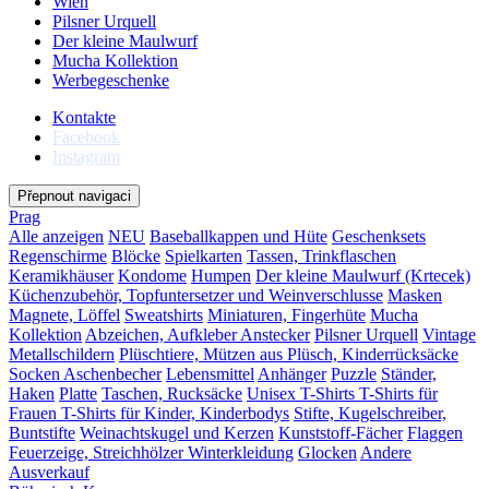
Wien
Pilsner Urquell
Der kleine Maulwurf
Mucha Kollektion
Werbegeschenke
Kontakte
Facebook
Instagram
Přepnout navigaci
Prag
Alle anzeigen
NEU
Baseballkappen und Hüte
Geschenksets
Regenschirme
Blöcke
Spielkarten
Tassen, Trinkflaschen
Keramikhäuser
Kondome
Humpen
Der kleine Maulwurf (Krtecek)
Küchenzubehör, Topfuntersetzer und Weinverschlusse
Masken
Magnete, Löffel
Sweatshirts
Miniaturen, Fingerhüte
Mucha
Kollektion
Abzeichen, Aufkleber
Anstecker
Pilsner Urquell
Vintage
Metallschildern
Plüschtiere, Mützen aus Plüsch, Kinderrücksäcke
Socken
Aschenbecher
Lebensmittel
Anhänger
Puzzle
Ständer,
Haken
Platte
Taschen, Rucksäcke
Unisex T-Shirts
T-Shirts für
Frauen
T-Shirts für Kinder, Kinderbodys
Stifte, Kugelschreiber,
Buntstifte
Weinachtskugel und Kerzen
Kunststoff-Fächer
Flaggen
Feuerzeige, Streichhölzer
Winterkleidung
Glocken
Andere
Ausverkauf