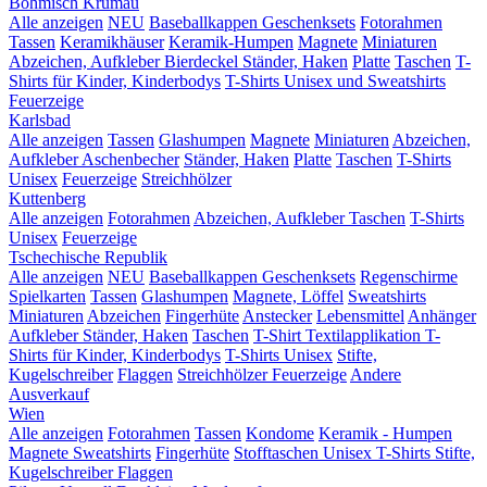
Böhmisch Krumau
Alle anzeigen
NEU
Baseballkappen
Geschenksets
Fotorahmen
Tassen
Keramikhäuser
Keramik-Humpen
Magnete
Miniaturen
Abzeichen, Aufkleber
Bierdeckel
Ständer, Haken
Platte
Taschen
T-
Shirts für Kinder, Kinderbodys
T-Shirts Unisex und Sweatshirts
Feuerzeige
Karlsbad
Alle anzeigen
Tassen
Glashumpen
Magnete
Miniaturen
Abzeichen,
Aufkleber
Aschenbecher
Ständer, Haken
Platte
Taschen
T-Shirts
Unisex
Feuerzeige
Streichhölzer
Kuttenberg
Alle anzeigen
Fotorahmen
Abzeichen, Aufkleber
Taschen
T-Shirts
Unisex
Feuerzeige
Tschechische Republik
Alle anzeigen
NEU
Baseballkappen
Geschenksets
Regenschirme
Spielkarten
Tassen
Glashumpen
Magnete, Löffel
Sweatshirts
Miniaturen
Abzeichen
Fingerhüte
Anstecker
Lebensmittel
Anhänger
Aufkleber
Ständer, Haken
Taschen
T-Shirt Textilapplikation
T-
Shirts für Kinder, Kinderbodys
T-Shirts Unisex
Stifte,
Kugelschreiber
Flaggen
Streichhölzer
Feuerzeige
Andere
Ausverkauf
Wien
Alle anzeigen
Fotorahmen
Tassen
Kondome
Keramik - Humpen
Magnete
Sweatshirts
Fingerhüte
Stofftaschen
Unisex T-Shirts
Stifte,
Kugelschreiber
Flaggen