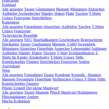
Feuerzeige
Karlsbad
Alle anzeigen
Tassen
Glashumpen
Magnete
Miniaturen
Abzeichen,
Aufkleber
Aschenbecher
Ständer, Haken
Platte
Taschen
T-Shirts
Unisex
Feuerzeige
Streichhölzer
Kuttenberg
Alle anzeigen
Fotorahmen
Abzeichen, Aufkleber
Taschen
T-Shirts
Unisex
Feuerzeige
Tschechische Republik
Alle anzeigen
NEU
Baseballkappen
Geschenksets
Regenschirme
Spielkarten
Tassen
Glashumpen
Magnete, Löffel
Sweatshirts
Miniaturen
Abzeichen
Fingerhüte
Anstecker
Lebensmittel
Anhänger
Aufkleber
Ständer, Haken
Taschen
T-Shirt Textilapplikation
T-
Shirts für Kinder, Kinderbodys
T-Shirts Unisex
Stifte,
Kugelschreiber
Flaggen
Streichhölzer
Feuerzeige
Andere
Ausverkauf
Wien
Alle anzeigen
Fotorahmen
Tassen
Kondome
Keramik - Humpen
Magnete
Sweatshirts
Fingerhüte
Stofftaschen
Unisex T-Shirts
Stifte,
Kugelschreiber
Flaggen
Pilsner Urquell
Der kleine Maulwurf
Alle anzeigen
Tassen
Magnete
Plüsch Maulwurf
Holzhängern
Plüschanhänger
Andere
Mucha Kollektion