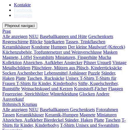
Kontakte
Facebook
Instagram
Přepnout navigaci
Prag
Alle anzeigen
NEU
Baseballkappen und Hüte
Geschenksets
Regenschirme
Blöcke
Spielkarten
Tassen, Trinkflaschen
Keramikhäuser
Kondome
Humpen
Der kleine Maulwurf (Krtecek)
Küchenzubehör, Topfuntersetzer und Weinverschlusse
Masken
Magnete, Löffel
Sweatshirts
Miniaturen, Fingerhüte
Mucha
Kollektion
Abzeichen, Aufkleber
Anstecker
Pilsner Urquell
Vintage
Metallschildern
Plüschtiere, Mützen aus Plüsch, Kinderrücksäcke
Socken
Aschenbecher
Lebensmittel
Anhänger
Puzzle
Ständer,
Haken
Platte
Taschen, Rucksäcke
Unisex T-Shirts
T-Shirts für
Frauen
T-Shirts für Kinder, Kinderbodys
Stifte, Kugelschreiber,
Buntstifte
Weinachtskugel und Kerzen
Kunststoff-Fächer
Flaggen
Feuerzeige, Streichhölzer
Winterkleidung
Glocken
Andere
Ausverkauf
Böhmisch Krumau
Alle anzeigen
NEU
Baseballkappen
Geschenksets
Fotorahmen
Tassen
Keramikhäuser
Keramik-Humpen
Magnete
Miniaturen
Abzeichen, Aufkleber
Bierdeckel
Ständer, Haken
Platte
Taschen
T-
Shirts für Kinder, Kinderbodys
T-Shirts Unisex und Sweatshirts