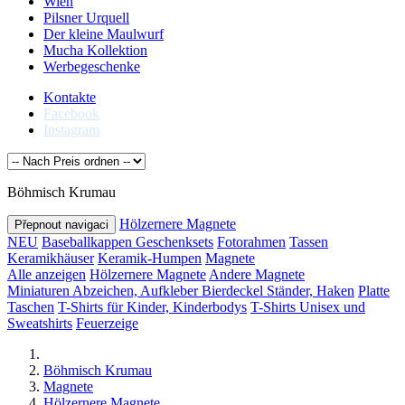
Wien
Pilsner Urquell
Der kleine Maulwurf
Mucha Kollektion
Werbegeschenke
Kontakte
Facebook
Instagram
Böhmisch Krumau
Hölzernere Magnete
Přepnout navigaci
NEU
Baseballkappen
Geschenksets
Fotorahmen
Tassen
Keramikhäuser
Keramik-Humpen
Magnete
Alle anzeigen
Hölzernere Magnete
Andere Magnete
Miniaturen
Abzeichen, Aufkleber
Bierdeckel
Ständer, Haken
Platte
Taschen
T-Shirts für Kinder, Kinderbodys
T-Shirts Unisex und
Sweatshirts
Feuerzeige
Böhmisch Krumau
Magnete
Hölzernere Magnete