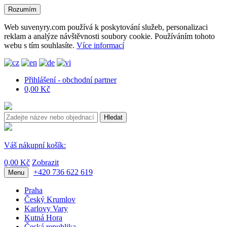
Rozumím
Web suvenyry.com používá k poskytování služeb, personalizaci
reklam a analýze návštěvnosti soubory cookie. Používáním tohoto
webu s tím souhlasíte.
Více informací
Přihlášení - obchodní partner
0,00 Kč
Hledat
Váš nákupní košík:
0,00 Kč
Zobrazit
+420 736 622 619
Menu
Praha
Český Krumlov
Karlovy Vary
Kutná Hora
Česká republika