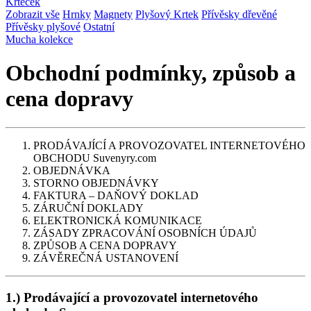
Krteček
Zobrazit vše
Hrnky
Magnety
Plyšový Krtek
Přívěsky dřevěné
Přívěsky plyšové
Ostatní
Mucha kolekce
Obchodní podmínky, způsob a
cena dopravy
PRODÁVAJÍCÍ A PROVOZOVATEL INTERNETOVÉHO
OBCHODU Suvenyry.com
OBJEDNÁVKA
STORNO OBJEDNÁVKY
FAKTURA – DAŇOVÝ DOKLAD
ZÁRUČNÍ DOKLADY
ELEKTRONICKÁ KOMUNIKACE
ZÁSADY ZPRACOVÁNÍ OSOBNÍCH ÚDAJŮ
ZPŮSOB A CENA DOPRAVY
ZÁVĚREČNÁ USTANOVENÍ
1.) Prodávající a provozovatel internetového