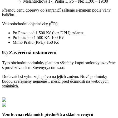
Melantrichova 17, Praha 1, Po – Ne: 11:00 – 19:00
Přesnou cenu dopravy do zahraničí zašleme e-mailem podle váhy
balíčku.
Velkoobchodní objednávky (ČR):
Po Praze nad 1 500 Kč (bez DPH): zdarma
Po Praze do 1 500 Kč: 100 Kč
Mimo Prahu (PPL): 150 Kč
9.) Závěrečná ustanovení
Tyto obchodní podmínky platí pro všechny kupní smlouvy uzavřené
s provozovatelem Suvenyry.com s.r.o.
Dodavatel si vyhrazuje právo na jejich změnu. Nové podmínky
budou zveřejněny nejméně 1 měsíc před účinností na webových
stránkách.
Vzorkovna reklamních předmětů a sklad suvenýrů