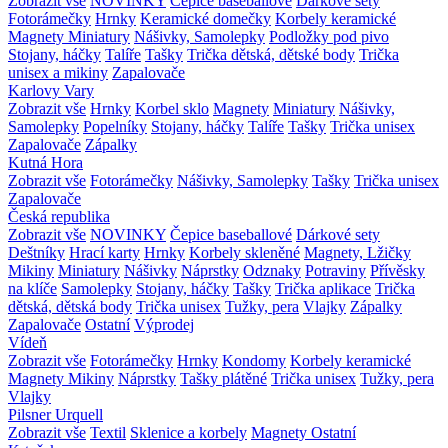
Zobrazit vše
NOVINKY
Čepice baseballové
Dárkové sety
Fotorámečky
Hrnky
Keramické domečky
Korbely keramické
Magnety
Miniatury
Nášivky, Samolepky
Podložky pod pivo
Stojany, háčky
Talíře
Tašky
Trička dětská, dětské body
Trička
unisex a mikiny
Zapalovače
Karlovy Vary
Zobrazit vše
Hrnky
Korbel sklo
Magnety
Miniatury
Nášivky,
Samolepky
Popelníky
Stojany, háčky
Talíře
Tašky
Trička unisex
Zapalovače
Zápalky
Kutná Hora
Zobrazit vše
Fotorámečky
Nášivky, Samolepky
Tašky
Trička unisex
Zapalovače
Česká republika
Zobrazit vše
NOVINKY
Čepice baseballové
Dárkové sety
Deštníky
Hrací karty
Hrnky
Korbely skleněné
Magnety, Lžičky
Mikiny
Miniatury
Nášivky
Náprstky
Odznaky
Potraviny
Přívěsky
na klíče
Samolepky
Stojany, háčky
Tašky
Trička aplikace
Trička
dětská, dětská body
Trička unisex
Tužky, pera
Vlajky
Zápalky
Zapalovače
Ostatní
Výprodej
Vídeň
Zobrazit vše
Fotorámečky
Hrnky
Kondomy
Korbely keramické
Magnety
Mikiny
Náprstky
Tašky plátěné
Trička unisex
Tužky, pera
Vlajky
Pilsner Urquell
Zobrazit vše
Textil
Sklenice a korbely
Magnety
Ostatní