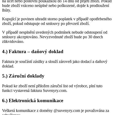
na účet nebo poštovní poukázkou do 14 dnů od přijetí zboží. Pokud
bude zboží vráceno neúplné nebo poškozené, dojde k prodloužení
lhůty.
Kupující je povinen uhradit storno poplatek v případě opotřebeného
zboží, pokud odstupuje od smlouvy po převzetí zboží.
V případě nesplnění uvedených podmínek nebude odstoupení od
smlouvy akceptováno. Nevyzvednuté zboží bude po 30 dnech
zlikvidováno.
4.) Faktura – daňový doklad
Faktura je součástí zásilky a slouží zároveň jako dodací a daňový
doklad.
5.) Záruční doklady
Pokud ke zboží není přiložen záruční list od výrobce, plní tuto
funkci vystavená faktura Suvenyry.com.
6.) Elektronická komunikace
Veškerá komunikace z domény @suvenyry.com je považována za