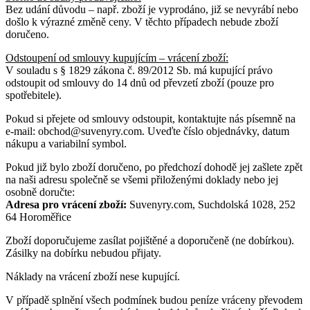
Bez udání důvodu – např. zboží je vyprodáno, již se nevyrábí nebo
došlo k výrazné změně ceny. V těchto případech nebude zboží
doručeno.
Odstoupení od smlouvy kupujícím – vrácení zboží:
V souladu s § 1829 zákona č. 89/2012 Sb. má kupující právo
odstoupit od smlouvy do 14 dnů od převzetí zboží (pouze pro
spotřebitele).
Pokud si přejete od smlouvy odstoupit, kontaktujte nás písemně na
e-mail: obchod@suvenyry.com. Uveďte číslo objednávky, datum
nákupu a variabilní symbol.
Pokud již bylo zboží doručeno, po předchozí dohodě jej zašlete zpět
na naši adresu společně se všemi přiloženými doklady nebo jej
osobně doručte:
Adresa pro vrácení zboží:
Suvenyry.com, Suchdolská 1028, 252
64 Horoměřice
Zboží doporučujeme zasílat pojištěné a doporučeně (ne dobírkou).
Zásilky na dobírku nebudou přijaty.
Náklady na vrácení zboží nese kupující.
V případě splnění všech podmínek budou peníze vráceny převodem