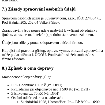
schválenou.
7.) Zásady zpracování osobních údajů
Správcem osobních údajů je Suvenyry.com, s.r.o., IČO: 27433471,
Pod Hajnicí 205, 252 64 Velké Přílepy.
Zpracovávány jsou pouze údaje nezbytné k vyřízení objednávky
(jméno, adresa, e-mail, telefon) po dobu stanovenou zákonem.
Údaje jsou sdíleny pouze s dopravcem a účetní firmou.
Kupující má právo na přístup, opravu, výmaz, omezení zpracování a
může podat stížnost k ÚOOÚ. Používáním služeb souhlasíte s
těmito zásadami.
8.) Způsob a cena dopravy
Maloobchodní objednávky (ČR):
PPL + dobírka: 150 Kč (vč. DPH)
PPL zdarma při objednávce nad 1 500 Kč (vč. DPH)
Zásilkovna.cz: 76 Kč (vč. DPH)
Osobní odběr: zdarma na adresách:
Suchdolská 1028, Horoměřice, Po – Pá: 8:00 – 16:00