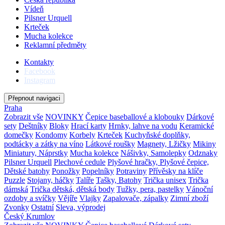
Vídeň
Pilsner Urquell
Krteček
Mucha kolekce
Reklamní předměty
Kontakty
Facebook
Instagram
Přepnout navigaci
Praha
Zobrazit vše
NOVINKY
Čepice baseballové a klobouky
Dárkové
sety
Deštníky
Bloky
Hrací karty
Hrnky, lahve na vodu
Keramické
domečky
Kondomy
Korbely
Krteček
Kuchyňské doplňky,
podtácky a zátky na víno
Látkové roušky
Magnety, Lžičky
Mikiny
Miniatury, Náprstky
Mucha kolekce
Nášivky, Samolepky
Odznaky
Pilsner Urquell
Plechové cedule
Plyšové hračky, Plyšové čepice,
Dětské batohy
Ponožky
Popelníky
Potraviny
Přívěsky na klíče
Puzzle
Stojany, háčky
Talíře
Tašky, Batohy
Trička unisex
Trička
dámská
Trička dětská, dětská body
Tužky, pera, pastelky
Vánoční
ozdoby a svíčky
Vějíře
Vlajky
Zapalovače, zápalky
Zimní zboží
Zvonky
Ostatní
Sleva, výprodej
Český Krumlov