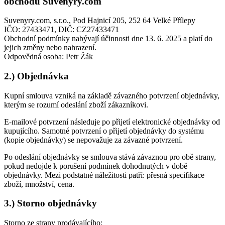
obchodu Suvenyry.com
Suvenyry.com, s.r.o., Pod Hajnicí 205, 252 64 Velké Přílepy
IČO: 27433471, DIČ: CZ27433471
Obchodní podmínky nabývají účinnosti dne 13. 6. 2025 a platí do
jejich změny nebo nahrazení.
Odpovědná osoba: Petr Žák
2.) Objednávka
Kupní smlouva vzniká na základě závazného potvrzení objednávky,
kterým se rozumí odeslání zboží zákazníkovi.
E-mailové potvrzení následuje po přijetí elektronické objednávky od
kupujícího. Samotné potvrzení o přijetí objednávky do systému
(kopie objednávky) se nepovažuje za závazné potvrzení.
Po odeslání objednávky se smlouva stává závaznou pro obě strany,
pokud nedojde k porušení podmínek dohodnutých v době
objednávky. Mezi podstatné náležitosti patří: přesná specifikace
zboží, množství, cena.
3.) Storno objednávky
Storno ze strany prodávajícího: