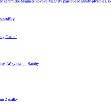
y keramické
Magnety kovové
Magnety plastové
Magnety plyšové
Lži
o hrníčky
ety
Ostatní
ové
Tašky ostatní
Batohy
ini
Zápalky