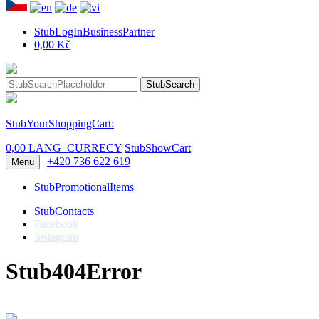
StubLogInBusinessPartner
0,00 Kč
StubSearch
StubYourShoppingCart:
0,00 LANG_CURRECY
StubShowCart
+420 736 622 619
Menu
StubPromotionalItems
StubContacts
Facebook
Instagram
Stub404Error