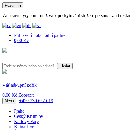
Rozumím
Web suvenyry.com používá k poskytování služeb, personalizaci rekla
Přihlášení - obchodní partner
0,00 Kč
Hledat
Váš nákupní košík:
0,00 Kč
Zobrazit
+420 736 622 619
Menu
Praha
Český Krumlov
Karlovy Vary
Kutná Hora