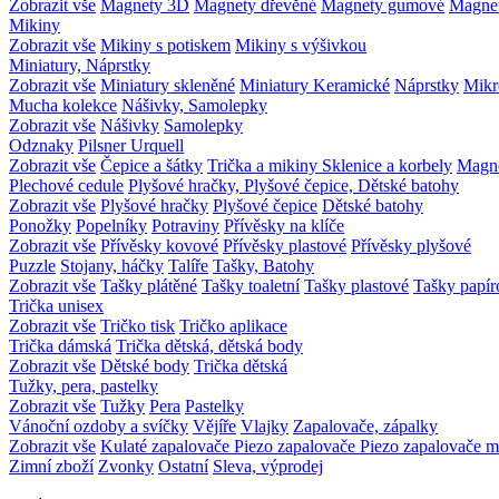
Zobrazit vše
Magnety 3D
Magnety dřevěné
Magnety gumové
Magnet
Mikiny
Zobrazit vše
Mikiny s potiskem
Mikiny s výšivkou
Miniatury, Náprstky
Zobrazit vše
Miniatury skleněné
Miniatury Keramické
Náprstky
Mikr
Mucha kolekce
Nášivky, Samolepky
Zobrazit vše
Nášivky
Samolepky
Odznaky
Pilsner Urquell
Zobrazit vše
Čepice a šátky
Trička a mikiny
Sklenice a korbely
Magn
Plechové cedule
Plyšové hračky, Plyšové čepice, Dětské batohy
Zobrazit vše
Plyšové hračky
Plyšové čepice
Dětské batohy
Ponožky
Popelníky
Potraviny
Přívěsky na klíče
Zobrazit vše
Přívěsky kovové
Přívěsky plastové
Přívěsky plyšové
Puzzle
Stojany, háčky
Talíře
Tašky, Batohy
Zobrazit vše
Tašky plátěné
Tašky toaletní
Tašky plastové
Tašky papír
Trička unisex
Zobrazit vše
Tričko tisk
Tričko aplikace
Trička dámská
Trička dětská, dětská body
Zobrazit vše
Dětské body
Trička dětská
Tužky, pera, pastelky
Zobrazit vše
Tužky
Pera
Pastelky
Vánoční ozdoby a svíčky
Vějíře
Vlajky
Zapalovače, zápalky
Zobrazit vše
Kulaté zapalovače
Piezo zapalovače
Piezo zapalovače m
Zimní zboží
Zvonky
Ostatní
Sleva, výprodej