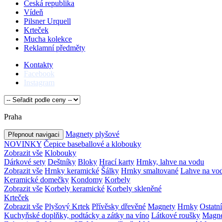
Česká republika
Vídeň
Pilsner Urquell
Krteček
Mucha kolekce
Reklamní předměty
Kontakty
Facebook
Instagram
Praha
Magnety plyšové
Přepnout navigaci
NOVINKY
Čepice baseballové a klobouky
Zobrazit vše
Klobouky
Dárkové sety
Deštníky
Bloky
Hrací karty
Hrnky, lahve na vodu
Zobrazit vše
Hrnky keramické
Šálky
Hrnky smaltované
Lahve na vo
Keramické domečky
Kondomy
Korbely
Zobrazit vše
Korbely keramické
Korbely skleněné
Krteček
Zobrazit vše
Plyšový Krtek
Přívěsky dřevěné
Magnety
Hrnky
Ostatní
Kuchyňské doplňky, podtácky a zátky na víno
Látkové roušky
Magne