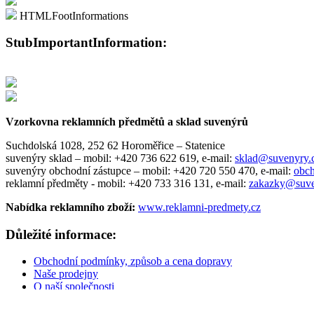
HTMLFootInformations
StubImportantInformation:
Vzorkovna reklamních předmětů a sklad suvenýrů
Suchdolská 1028, 252 62 Horoměřice – Statenice
suvenýry sklad –
mobil: +420 736 622 619,
e-mail:
sklad@suvenyry
suvenýry obchodní zástupce –
mobil: +420 720 550 470,
e-mail:
obc
reklamní předměty -
mobil: +420 733 316 131,
e-mail:
zakazky@suve
Nabídka reklamního zboží:
www.reklamni-predmety.cz
Důležité informace:
Obchodní podmínky, způsob a cena dopravy
Naše prodejny
O naší společnosti
Postup při vracení zboží
Kontakty - mapa