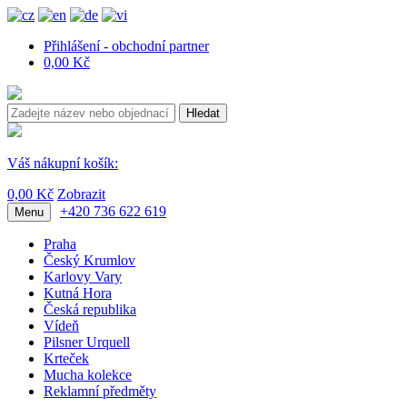
Přihlášení - obchodní partner
0,00 Kč
Hledat
Váš nákupní košík:
0,00 Kč
Zobrazit
+420 736 622 619
Menu
Praha
Český Krumlov
Karlovy Vary
Kutná Hora
Česká republika
Vídeň
Pilsner Urquell
Krteček
Mucha kolekce
Reklamní předměty