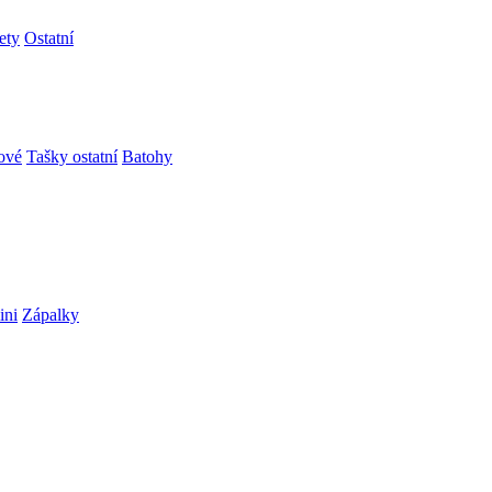
ety
Ostatní
ové
Tašky ostatní
Batohy
ini
Zápalky