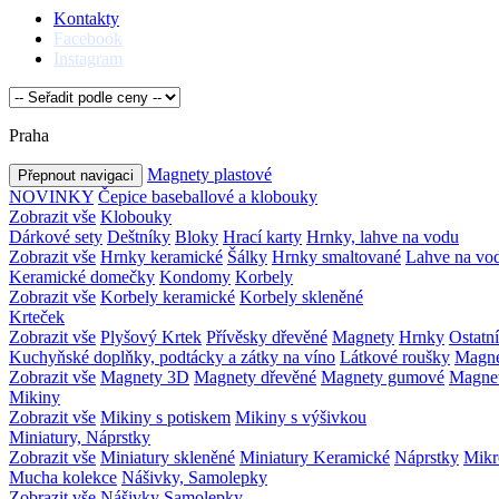
Kontakty
Facebook
Instagram
Praha
Magnety plastové
Přepnout navigaci
NOVINKY
Čepice baseballové a klobouky
Zobrazit vše
Klobouky
Dárkové sety
Deštníky
Bloky
Hrací karty
Hrnky, lahve na vodu
Zobrazit vše
Hrnky keramické
Šálky
Hrnky smaltované
Lahve na vo
Keramické domečky
Kondomy
Korbely
Zobrazit vše
Korbely keramické
Korbely skleněné
Krteček
Zobrazit vše
Plyšový Krtek
Přívěsky dřevěné
Magnety
Hrnky
Ostatní
Kuchyňské doplňky, podtácky a zátky na víno
Látkové roušky
Magne
Zobrazit vše
Magnety 3D
Magnety dřevěné
Magnety gumové
Magnet
Mikiny
Zobrazit vše
Mikiny s potiskem
Mikiny s výšivkou
Miniatury, Náprstky
Zobrazit vše
Miniatury skleněné
Miniatury Keramické
Náprstky
Mikr
Mucha kolekce
Nášivky, Samolepky
Zobrazit vše
Nášivky
Samolepky