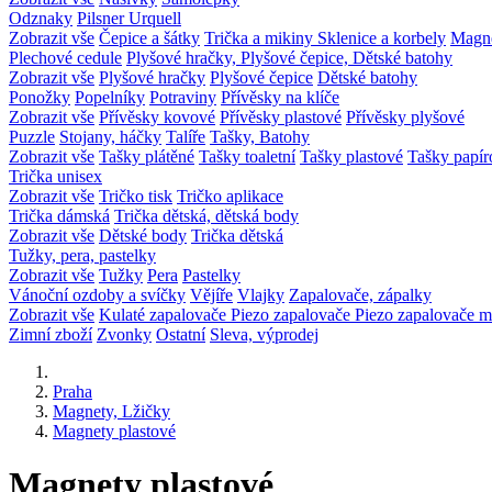
Odznaky
Pilsner Urquell
Zobrazit vše
Čepice a šátky
Trička a mikiny
Sklenice a korbely
Magn
Plechové cedule
Plyšové hračky, Plyšové čepice, Dětské batohy
Zobrazit vše
Plyšové hračky
Plyšové čepice
Dětské batohy
Ponožky
Popelníky
Potraviny
Přívěsky na klíče
Zobrazit vše
Přívěsky kovové
Přívěsky plastové
Přívěsky plyšové
Puzzle
Stojany, háčky
Talíře
Tašky, Batohy
Zobrazit vše
Tašky plátěné
Tašky toaletní
Tašky plastové
Tašky papír
Trička unisex
Zobrazit vše
Tričko tisk
Tričko aplikace
Trička dámská
Trička dětská, dětská body
Zobrazit vše
Dětské body
Trička dětská
Tužky, pera, pastelky
Zobrazit vše
Tužky
Pera
Pastelky
Vánoční ozdoby a svíčky
Vějíře
Vlajky
Zapalovače, zápalky
Zobrazit vše
Kulaté zapalovače
Piezo zapalovače
Piezo zapalovače m
Zimní zboží
Zvonky
Ostatní
Sleva, výprodej
Praha
Magnety, Lžičky
Magnety plastové
Magnety plastové