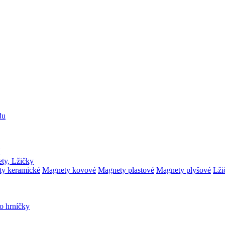
du
ty, Lžičky
y keramické
Magnety kovové
Magnety plastové
Magnety plyšové
Lži
o hrníčky