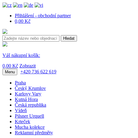
Přihlášení - obchodní partner
0,00 Kč
Hledat
Váš nákupní košík:
0,00 Kč
Zobrazit
+420 736 622 619
Menu
Praha
Český Krumlov
Karlovy Vary
Kutná Hora
Česká republika
Vídeň
Pilsner Urquell
Krteček
Mucha kolekce
Reklamní předměty