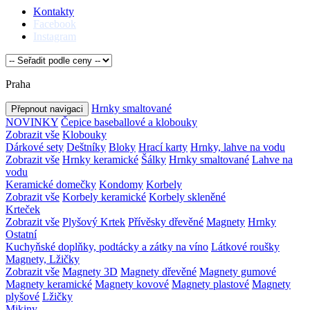
Kontakty
Facebook
Instagram
Praha
Hrnky smaltované
Přepnout navigaci
NOVINKY
Čepice baseballové a klobouky
Zobrazit vše
Klobouky
Dárkové sety
Deštníky
Bloky
Hrací karty
Hrnky, lahve na vodu
Zobrazit vše
Hrnky keramické
Šálky
Hrnky smaltované
Lahve na
vodu
Keramické domečky
Kondomy
Korbely
Zobrazit vše
Korbely keramické
Korbely skleněné
Krteček
Zobrazit vše
Plyšový Krtek
Přívěsky dřevěné
Magnety
Hrnky
Ostatní
Kuchyňské doplňky, podtácky a zátky na víno
Látkové roušky
Magnety, Lžičky
Zobrazit vše
Magnety 3D
Magnety dřevěné
Magnety gumové
Magnety keramické
Magnety kovové
Magnety plastové
Magnety
plyšové
Lžičky
Mikiny