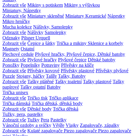
Zobrazit vše
Mikiny s potiskem
Mikiny s výšivkou
Miniatury, Náprstky
Zobrazit vše
Miniatury skleněné
Miniatury Keramické
Náprstky
Mikro hrníčky
Mucha kolekce
Nášivky, Samolepky
Zobrazit vše
Nášivky
Samolepky
Odznaky
Pilsner Urquell
Zobrazit vše
Čepice a šátky
Trička a mikiny
Sklenice a korbely
Magnety
Ostatní
Plechové cedule
Plyšové hračky, Plyšové čepice, Dětské batohy
Zobrazit vše
Plyšové hračky
Plyšové čepice
Dětské batohy
Ponožky
Popelníky
Potraviny
Přívěsky na klíče
Zobrazit vše
Přívěsky kovové
Přívěsky plastové
Přívěsky plyšové
Puzzle
Stojany, háčky
Talíře
Tašky, Batohy
Zobrazit vše
Tašky plátěné
Tašky toaletní
Tašky plastové
Tašky
papírové
Tašky ostatní
Batohy
Trička unisex
Zobrazit vše
Tričko tisk
Tričko aplikace
Trička dámská
Trička dětská, dětská body
Zobrazit vše
Dětské body
Trička dětská
Tužky, pera, pastelky
Zobrazit vše
Tužky
Pera
Pastelky
Vánoční ozdoby a svíčky
Vějíře
Vlajky
Zapalovače, zápalky
Zobrazit vše
Kulaté zapalovače
Piezo zapalovače
Piezo zapalovače