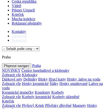
Česká republika
Vídeň
Pilsner Urquell
Krteček
Mucha kolekce
Reklamní předměty
Kontakty
Facebook
Instagram
Praha
Praha
Přepnout navigaci
NOVINKY
Čepice baseballové a klobouky
Zobrazit vše
Klobouky
Dárkové sety
Deštníky
Bloky
Hrací karty
Hrnky, lahve na vodu
Zobrazit vše
Hrnky keramické
Šálky
Hrnky smaltované
Lahve na
vodu
Keramické domečky
Kondomy
Korbely
Zobrazit vše
Korbely keramické
Korbely skleněné
Krteček
Zobrazit vše
Plyšový Krtek
Přívěsky dřevěné
Magnety
Hrnky