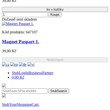
39,00 Kč
ks v košíku
Koupit
Dočasně není skladem
Kód produktu: 647107
Magnet Paspart 1.
39,00 Kč
Nedostupné
StubLogInBusinessPartner
0,00 Kč
StubSearch
StubYourShoppingCart: