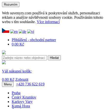
Rozumím
Web suvenyry.com používá k poskytování služeb, personalizaci
reklam a analýze návštěvnosti soubory cookie. Používáním tohoto
webu s tím souhlasíte.
Více informací
Přihlášení - obchodní partner
0,00 Kč
Hledat
Váš nákupní košík:
0,00 Kč
Zobrazit
+420 736 622 619
Menu
Praha
Český Krumlov
Karlovy Vary
Kutná Hora