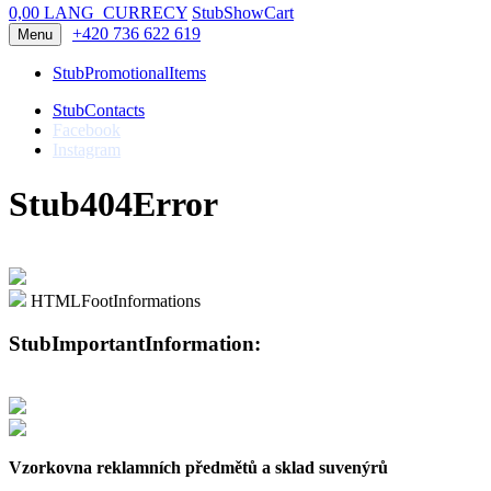
0,00 LANG_CURRECY
StubShowCart
+420 736 622 619
Menu
StubPromotionalItems
StubContacts
Facebook
Instagram
Stub404Error
HTMLFootInformations
StubImportantInformation:
Vzorkovna reklamních předmětů a sklad suvenýrů