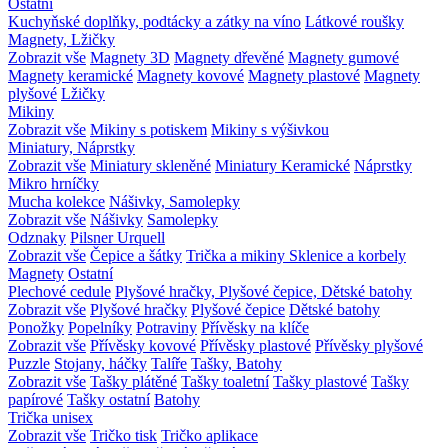
Ostatní
Kuchyňské doplňky, podtácky a zátky na víno
Látkové roušky
Magnety, Lžičky
Zobrazit vše
Magnety 3D
Magnety dřevěné
Magnety gumové
Magnety keramické
Magnety kovové
Magnety plastové
Magnety
plyšové
Lžičky
Mikiny
Zobrazit vše
Mikiny s potiskem
Mikiny s výšivkou
Miniatury, Náprstky
Zobrazit vše
Miniatury skleněné
Miniatury Keramické
Náprstky
Mikro hrníčky
Mucha kolekce
Nášivky, Samolepky
Zobrazit vše
Nášivky
Samolepky
Odznaky
Pilsner Urquell
Zobrazit vše
Čepice a šátky
Trička a mikiny
Sklenice a korbely
Magnety
Ostatní
Plechové cedule
Plyšové hračky, Plyšové čepice, Dětské batohy
Zobrazit vše
Plyšové hračky
Plyšové čepice
Dětské batohy
Ponožky
Popelníky
Potraviny
Přívěsky na klíče
Zobrazit vše
Přívěsky kovové
Přívěsky plastové
Přívěsky plyšové
Puzzle
Stojany, háčky
Talíře
Tašky, Batohy
Zobrazit vše
Tašky plátěné
Tašky toaletní
Tašky plastové
Tašky
papírové
Tašky ostatní
Batohy
Trička unisex
Zobrazit vše
Tričko tisk
Tričko aplikace