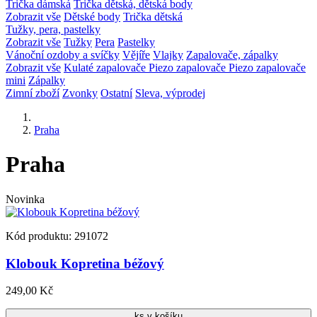
Trička dámská
Trička dětská, dětská body
Zobrazit vše
Dětské body
Trička dětská
Tužky, pera, pastelky
Zobrazit vše
Tužky
Pera
Pastelky
Vánoční ozdoby a svíčky
Vějíře
Vlajky
Zapalovače, zápalky
Zobrazit vše
Kulaté zapalovače
Piezo zapalovače
Piezo zapalovače
mini
Zápalky
Zimní zboží
Zvonky
Ostatní
Sleva, výprodej
Praha
Praha
Novinka
Kód produktu: 291072
Klobouk Kopretina béžový
249,00 Kč
ks v košíku