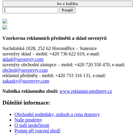
ks v košíku
Koupit
Vzorkovna reklamních předmětů a sklad suvenýrů
Suchdolská 1028, 252 62 Horoměřice – Statenice
suvenýry sklad –
mobil: +420 736 622 619,
e-mail:
sklad@suvenyry.com
suvenýry obchodní zástupce –
mobil: +420 720 550 470,
e-mail:
obchod@suvenyry.com
reklamní předměty -
mobil: +420 733 316 131,
e-mail:
zakazky@suvenyry.com
Nabídka reklamního zboží:
www.reklamni-predmety.cz
Důležité informace:
Obchodní podmínky, způsob a cena dopravy
Naše prodejny
O naší společnosti
Postup při vracení zboží