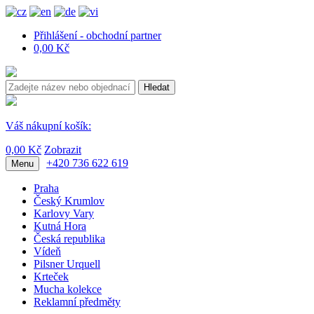
Přihlášení - obchodní partner
0,00 Kč
Hledat
Váš nákupní košík:
0,00 Kč
Zobrazit
+420 736 622 619
Menu
Praha
Český Krumlov
Karlovy Vary
Kutná Hora
Česká republika
Vídeň
Pilsner Urquell
Krteček
Mucha kolekce
Reklamní předměty