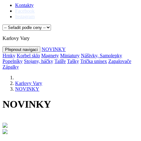
Kontakty
Facebook
Instagram
Karlovy Vary
NOVINKY
Přepnout navigaci
Hrnky
Korbel sklo
Magnety
Miniatury
Nášivky, Samolepky
Popelníky
Stojany, háčky
Talíře
Tašky
Trička unisex
Zapalovače
Zápalky
Karlovy Vary
NOVINKY
NOVINKY