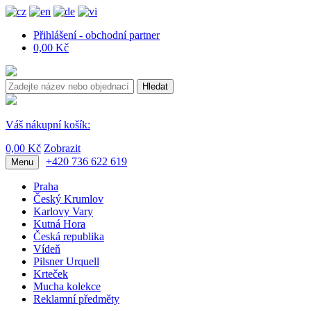
Přihlášení - obchodní partner
0,00 Kč
Hledat
Váš nákupní košík:
0,00 Kč
Zobrazit
+420 736 622 619
Menu
Praha
Český Krumlov
Karlovy Vary
Kutná Hora
Česká republika
Vídeň
Pilsner Urquell
Krteček
Mucha kolekce
Reklamní předměty