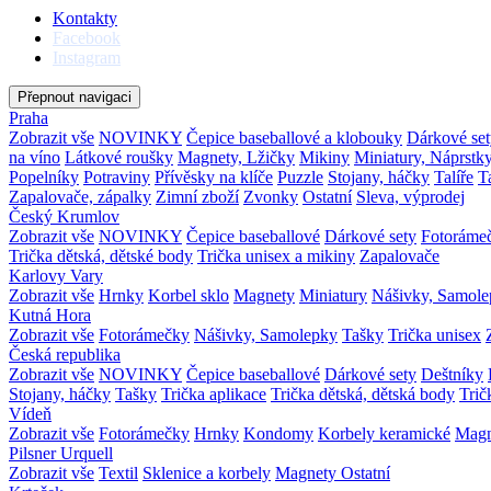
Kontakty
Facebook
Instagram
Přepnout navigaci
Praha
Zobrazit vše
NOVINKY
Čepice baseballové a klobouky
Dárkové set
na víno
Látkové roušky
Magnety, Lžičky
Mikiny
Miniatury, Náprstk
Popelníky
Potraviny
Přívěsky na klíče
Puzzle
Stojany, háčky
Talíře
T
Zapalovače, zápalky
Zimní zboží
Zvonky
Ostatní
Sleva, výprodej
Český Krumlov
Zobrazit vše
NOVINKY
Čepice baseballové
Dárkové sety
Fotoráme
Trička dětská, dětské body
Trička unisex a mikiny
Zapalovače
Karlovy Vary
Zobrazit vše
Hrnky
Korbel sklo
Magnety
Miniatury
Nášivky, Samol
Kutná Hora
Zobrazit vše
Fotorámečky
Nášivky, Samolepky
Tašky
Trička unisex
Česká republika
Zobrazit vše
NOVINKY
Čepice baseballové
Dárkové sety
Deštníky
Stojany, háčky
Tašky
Trička aplikace
Trička dětská, dětská body
Trič
Vídeň
Zobrazit vše
Fotorámečky
Hrnky
Kondomy
Korbely keramické
Mag
Pilsner Urquell
Zobrazit vše
Textil
Sklenice a korbely
Magnety
Ostatní