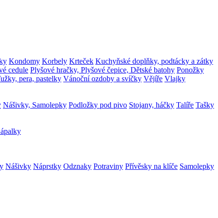
ky
Kondomy
Korbely
Krteček
Kuchyňské doplňky, podtácky a zátky
vé cedule
Plyšové hračky, Plyšové čepice, Dětské batohy
Ponožky
užky, pera, pastelky
Vánoční ozdoby a svíčky
Vějíře
Vlajky
y
Nášivky, Samolepky
Podložky pod pivo
Stojany, háčky
Talíře
Tašky
ápalky
ry
Nášivky
Náprstky
Odznaky
Potraviny
Přívěsky na klíče
Samolepky