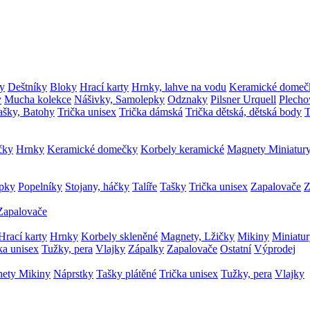
y
Deštníky
Bloky
Hrací karty
Hrnky, lahve na vodu
Keramické domeč
y
Mucha kolekce
Nášivky, Samolepky
Odznaky
Pilsner Urquell
Plecho
ašky, Batohy
Trička unisex
Trička dámská
Trička dětská, dětská body
T
čky
Hrnky
Keramické domečky
Korbely keramické
Magnety
Miniatur
epky
Popelníky
Stojany, háčky
Talíře
Tašky
Trička unisex
Zapalovače
Z
Zapalovače
Hrací karty
Hrnky
Korbely skleněné
Magnety, Lžičky
Mikiny
Miniatu
ka unisex
Tužky, pera
Vlajky
Zápalky
Zapalovače
Ostatní
Výprodej
nety
Mikiny
Náprstky
Tašky plátěné
Trička unisex
Tužky, pera
Vlajky