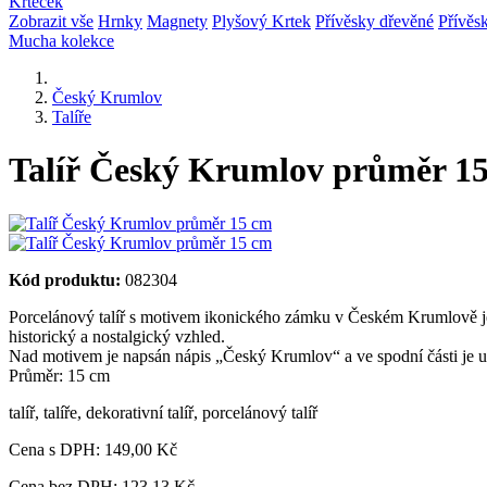
Krteček
Zobrazit vše
Hrnky
Magnety
Plyšový Krtek
Přívěsky dřevěné
Přívěs
Mucha kolekce
Český Krumlov
Talíře
Talíř Český Krumlov průměr 1
Kód produktu:
082304
Porcelánový talíř s motivem ikonického zámku v Českém Krumlově je
historický a nostalgický vzhled.
Nad motivem je napsán nápis „Český Krumlov“ a ve spodní části je 
Průměr: 15 cm
talíř
,
talíře
,
dekorativní talíř
,
porcelánový talíř
Cena s DPH:
149,00 Kč
Cena bez DPH: 123,13 Kč