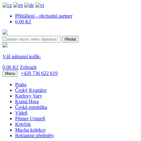
Přihlášení - obchodní partner
0,00 Kč
Hledat
Váš nákupní košík:
0,00 Kč
Zobrazit
+420 736 622 619
Menu
Praha
Český Krumlov
Karlovy Vary
Kutná Hora
Česká republika
Vídeň
Pilsner Urquell
Krteček
Mucha kolekce
Reklamní předměty