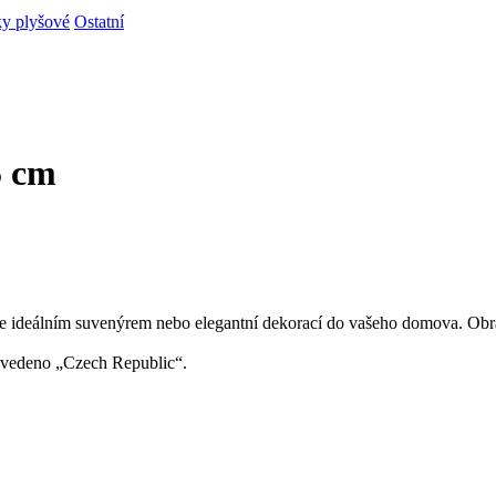
ky plyšové
Ostatní
5 cm
 ideálním suvenýrem nebo elegantní dekorací do vašeho domova. Obráze
uvedeno „Czech Republic“.