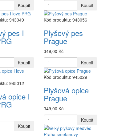
Koupit
Koupit
uktu: 943049
Kód produktu: 943056
vý pes I
Plyšový pes
 PRG
Prague
č
349,00 Kč
Koupit
Koupit
Kód produktu: 945029
uktu: 945012
Plyšová opice
vá opice I
Prague
 PRG
349,00 Kč
č
Koupit
Koupit