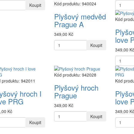
Kód produktu: 940024
Koupit
Plyšový medvěd
Kód prod
Prague A
Plyšo
349,00 Kč
love
Koupit
349,00 K
Kód produktu: 942028
 produktu: 942011
Kód prod
Plyšový hroch
yšový hroch I
Plyšo
Prague
ove PRG
love
349,00 Kč
,00 Kč
349,00 K
Koupit
Koupit