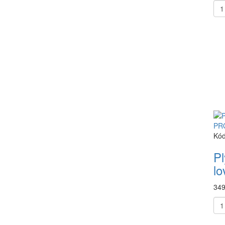
Kód
Pl
l
349