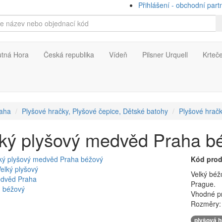
Přihlášení - obchodní part
utná Hora
Česká republika
Vídeň
Pilsner Urquell
Krteč
aha
Plyšové hračky, Plyšové čepice, Dětské batohy
Plyšové hrač
ký plyšový medvěd Praha b
Kód prod
Velký béž
Prague.
Vhodné pro
Rozměry:
plyšová 