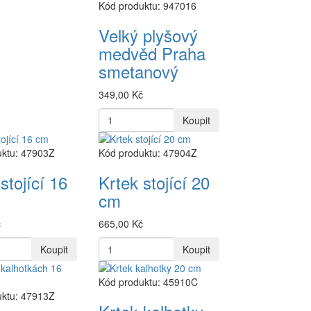
Kód produktu: 947016
Velký plyšový
medvěd Praha
smetanový
349,00 Kč
Koupit
uktu: 47903Z
Kód produktu: 47904Z
stojící 16
Krtek stojící 20
cm
č
665,00 Kč
Koupit
Koupit
Kód produktu: 45910C
uktu: 47913Z