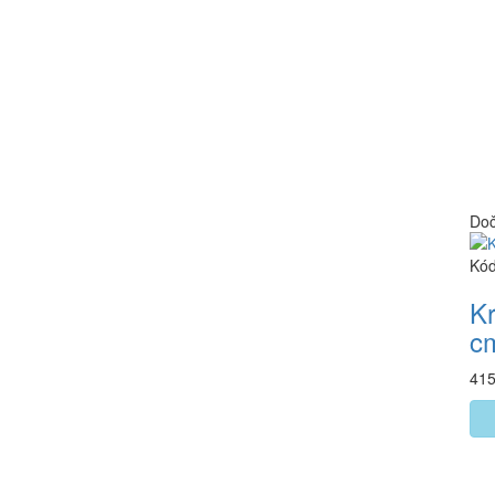
Doč
Kód
Kr
c
415