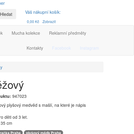
ner
Váš nákupní košík:
Hledat
0,00 Kč
Zobrazit
ek
Mucha kolekce
Reklamní předměty
Kontakty
Facebook
Instagram
ky
éžový
uktu:
947023
ový plyšový medvěd s mašlí, na které je nápis
 děti od 3 let.
 35 cm
,
,
hračka Praha
plyšový méďa Praha