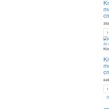
Kr
mo
c
350
Kód
Kr
mo
c
649
D