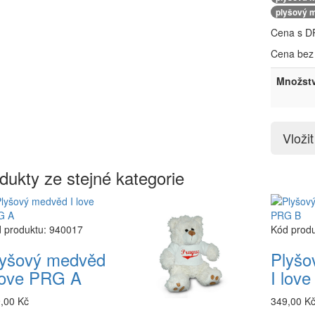
plyšový 
Cena s D
Cena bez
Množstv
Vloži
dukty ze stejné kategorie
 produktu: 940017
Kód prod
lyšový medvěd
Plyšo
love PRG A
I lov
,00 Kč
349,00 K