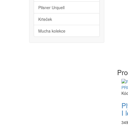
Pilsner Urquell
Krteček
Mucha kolekce
Pro
Kód
P
I 
349