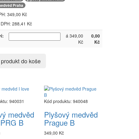
medvěd Praha
PH:
349,00 Kč
 DPH: 288,41 Kč
í:
á 349,00
0,00
Kč
Kč
t produkt do koše
uktu: 940031
Kód produktu: 940048
vý medvěd
Plyšový medvěd
e PRG B
Prague B
č
349,00 Kč