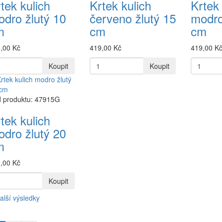
tek kulich
Krtek kulich
Krtek 
dro žlutý 10
červeno žlutý 15
modro
m
cm
cm
,00 Kč
419,00 Kč
419,00 K
Koupit
Koupit
 produktu: 47915G
tek kulich
dro žlutý 20
m
,00 Kč
Koupit
alší výsledky