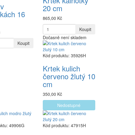
Krtek kalhotky
 v
20 cm
tkách 16
865,00 Kč
Koupit
č
Dočasně není skladem
Koupit
Kód produktu: 35926H
Krtek kulich
červeno žlutý 10
cm
350,00 Kč
Nedostupné
uktu: 49906G
Kód produktu: 47915H