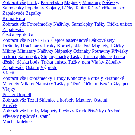
Zobrazit vše
Hrnky
Korbel sklo
Magnety
Miniatury
Nášivky,
Samolepky
Popelníky
Stojany, háčky
Talíře
Tašky
Trička unisex
Zapalovače
Zápalky
Kutná Hora
Zobrazit vše
Fotorámečky
Nášivky, Samolepky
Tašky
Trička unisex
Zapalovače
Česká republika
Zobrazit vše
NOVINKY
Čepice baseballové
Dárkové sety
Deštníky
Hrací karty
Hrnky
Korbely skleněné
Magnety, Lžičky
Mikiny
Miniatury
Nášivky
Náprstky
Odznaky
Potraviny
Přívěsky
na klíče
Samolepky
Stojany, háčky
Tašky
Trička aplikace
Trička
dětská, dětská body
Trička unisex
Tužky, pera
Vlajky
Zápalky
Zapalovače
Ostatní
Výprodej
Vídeň
Zobrazit vše
Fotorámečky
Hrnky
Kondomy
Korbely keramické
Magnety
Mikiny
Náprstky
Tašky plátěné
Trička unisex
Tužky, pera
Vlajky
Pilsner Urquell
Zobrazit vše
Textil
Sklenice a korbely
Magnety
Ostatní
Krteček
Zobrazit vše
Hrnky
Magnety
Plyšový Krtek
Přívěsky dřevěné
Přívěsky plyšové
Ostatní
Mucha kolekce