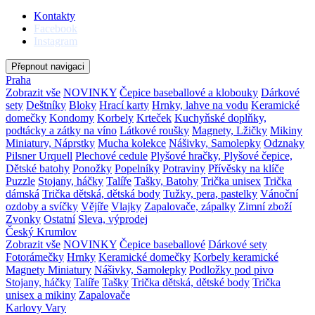
Kontakty
Facebook
Instagram
Přepnout navigaci
Praha
Zobrazit vše
NOVINKY
Čepice baseballové a klobouky
Dárkové
sety
Deštníky
Bloky
Hrací karty
Hrnky, lahve na vodu
Keramické
domečky
Kondomy
Korbely
Krteček
Kuchyňské doplňky,
podtácky a zátky na víno
Látkové roušky
Magnety, Lžičky
Mikiny
Miniatury, Náprstky
Mucha kolekce
Nášivky, Samolepky
Odznaky
Pilsner Urquell
Plechové cedule
Plyšové hračky, Plyšové čepice,
Dětské batohy
Ponožky
Popelníky
Potraviny
Přívěsky na klíče
Puzzle
Stojany, háčky
Talíře
Tašky, Batohy
Trička unisex
Trička
dámská
Trička dětská, dětská body
Tužky, pera, pastelky
Vánoční
ozdoby a svíčky
Vějíře
Vlajky
Zapalovače, zápalky
Zimní zboží
Zvonky
Ostatní
Sleva, výprodej
Český Krumlov
Zobrazit vše
NOVINKY
Čepice baseballové
Dárkové sety
Fotorámečky
Hrnky
Keramické domečky
Korbely keramické
Magnety
Miniatury
Nášivky, Samolepky
Podložky pod pivo
Stojany, háčky
Talíře
Tašky
Trička dětská, dětské body
Trička
unisex a mikiny
Zapalovače
Karlovy Vary