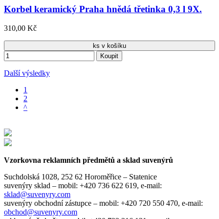
Korbel keramický Praha hnědá třetinka 0,3 l 9X.
310,00 Kč
ks v košíku
Koupit
Další výsledky
1
2
^
Vzorkovna reklamních předmětů a sklad suvenýrů
Suchdolská 1028, 252 62 Horoměřice – Statenice
suvenýry sklad –
mobil: +420 736 622 619,
e-mail:
sklad@suvenyry.com
suvenýry obchodní zástupce –
mobil: +420 720 550 470,
e-mail:
obchod@suvenyry.com