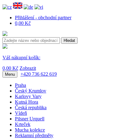
Přihlášení - obchodní partner
0,00 Kč
Hledat
Váš nákupní košík:
0,00 Kč
Zobrazit
+420 736 622 619
Menu
Praha
Český Krumlov
Karlovy Vary
Kutná Hora
Česká republika
Vídeň
Pilsner Urquell
Krteček
Mucha kolekce
Reklamní předměty