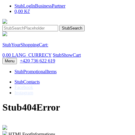
StubLogInBusinessPartner
0,00 Kč
StubSearch
StubYourShoppingCart:
0,00 LANG_CURRECY
StubShowCart
+420 736 622 619
Menu
StubPromotionalItems
StubContacts
Facebook
Instagram
Stub404Error
HTMLFootInformations