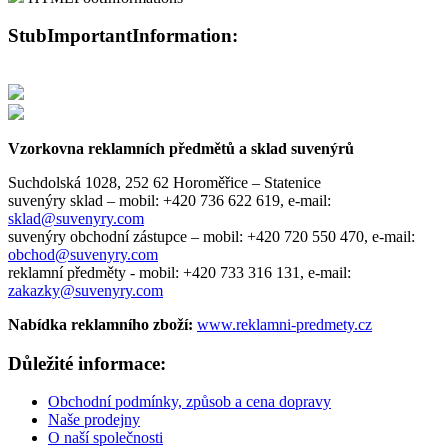
StubImportantInformation:
Vzorkovna reklamních předmětů a sklad suvenýrů
Suchdolská 1028, 252 62 Horoměřice – Statenice
suvenýry sklad –
mobil: +420 736 622 619,
e-mail:
sklad@suvenyry.com
suvenýry obchodní zástupce –
mobil: +420 720 550 470,
e-mail:
obchod@suvenyry.com
reklamní předměty -
mobil: +420 733 316 131,
e-mail:
zakazky@suvenyry.com
Nabídka reklamního zboží:
www.reklamni-predmety.cz
Důležité informace:
Obchodní podmínky, způsob a cena dopravy
Naše prodejny
O naší společnosti