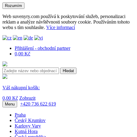
Rozumím
Web suvenyry.com používá k poskytování služeb, personalizaci
reklam a analýze návštěvnosti soubory cookie. Používáním tohoto
webu s tím souhlasíte.
Více informací
Přihlášení - obchodní partner
0,00 Kč
Hledat
Váš nákupní košík:
0,00 Kč
Zobrazit
+420 736 622 619
Menu
Praha
Český Krumlov
Karlovy Vary
Kutná Hora
Česká republika