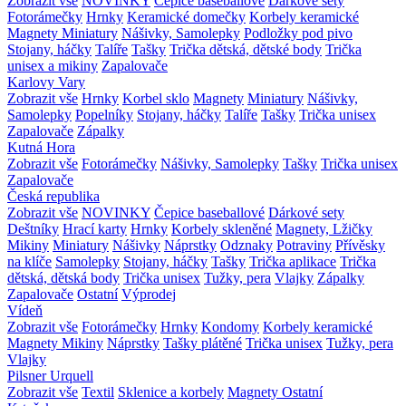
Zobrazit vše
NOVINKY
Čepice baseballové
Dárkové sety
Fotorámečky
Hrnky
Keramické domečky
Korbely keramické
Magnety
Miniatury
Nášivky, Samolepky
Podložky pod pivo
Stojany, háčky
Talíře
Tašky
Trička dětská, dětské body
Trička
unisex a mikiny
Zapalovače
Karlovy Vary
Zobrazit vše
Hrnky
Korbel sklo
Magnety
Miniatury
Nášivky,
Samolepky
Popelníky
Stojany, háčky
Talíře
Tašky
Trička unisex
Zapalovače
Zápalky
Kutná Hora
Zobrazit vše
Fotorámečky
Nášivky, Samolepky
Tašky
Trička unisex
Zapalovače
Česká republika
Zobrazit vše
NOVINKY
Čepice baseballové
Dárkové sety
Deštníky
Hrací karty
Hrnky
Korbely skleněné
Magnety, Lžičky
Mikiny
Miniatury
Nášivky
Náprstky
Odznaky
Potraviny
Přívěsky
na klíče
Samolepky
Stojany, háčky
Tašky
Trička aplikace
Trička
dětská, dětská body
Trička unisex
Tužky, pera
Vlajky
Zápalky
Zapalovače
Ostatní
Výprodej
Vídeň
Zobrazit vše
Fotorámečky
Hrnky
Kondomy
Korbely keramické
Magnety
Mikiny
Náprstky
Tašky plátěné
Trička unisex
Tužky, pera
Vlajky
Pilsner Urquell
Zobrazit vše
Textil
Sklenice a korbely
Magnety
Ostatní