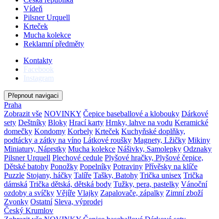
Vídeň
Pilsner Urquell
Krteček
Mucha kolekce
Reklamní předměty
Kontakty
Facebook
Instagram
Přepnout navigaci
Praha
Zobrazit vše
NOVINKY
Čepice baseballové a klobouky
Dárkové
sety
Deštníky
Bloky
Hrací karty
Hrnky, lahve na vodu
Keramické
domečky
Kondomy
Korbely
Krteček
Kuchyňské doplňky,
podtácky a zátky na víno
Látkové roušky
Magnety, Lžičky
Mikiny
Miniatury, Náprstky
Mucha kolekce
Nášivky, Samolepky
Odznaky
Pilsner Urquell
Plechové cedule
Plyšové hračky, Plyšové čepice,
Dětské batohy
Ponožky
Popelníky
Potraviny
Přívěsky na klíče
Puzzle
Stojany, háčky
Talíře
Tašky, Batohy
Trička unisex
Trička
dámská
Trička dětská, dětská body
Tužky, pera, pastelky
Vánoční
ozdoby a svíčky
Vějíře
Vlajky
Zapalovače, zápalky
Zimní zboží
Zvonky
Ostatní
Sleva, výprodej
Český Krumlov