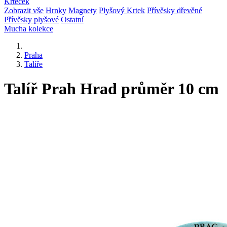
Krteček
Zobrazit vše
Hrnky
Magnety
Plyšový Krtek
Přívěsky dřevěné
Přívěsky plyšové
Ostatní
Mucha kolekce
Praha
Talíře
Talíř Prah Hrad průměr 10 cm