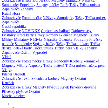
Zobrazit vše
Hrnky
Korbel sklo
Magnety
Miniatury
Nášivky,
Samolepky
Popelníky
Stojany, háčky
Talíře
Tašky
Trička unisex
Zapalovače
Zápalky
Kutná Hora
Zobrazit vše
Fotorámečky
Nášivky, Samolepky
Tašky
Trička unisex
Zapalovače
Česká republika
Zobrazit vše
NOVINKY
Čepice baseballové
Dárkové sety
Deštníky
Hrací karty
Hrnky
Korbely skleněné
Magnety, Lžičky
Mikiny
Miniatury
Nášivky
Náprstky
Odznaky
Potraviny
Přívěsky
na klíče
Samolepky
Stojany, háčky
Tašky
Trička aplikace
Trička
dětská, dětská body
Trička unisex
Tužky, pera
Vlajky
Zápalky
Zapalovače
Ostatní
Výprodej
Vídeň
Zobrazit vše
Fotorámečky
Hrnky
Kondomy
Korbely keramické
Magnety
Mikiny
Náprstky
Tašky plátěné
Trička unisex
Tužky, pera
Vlajky
Pilsner Urquell
Zobrazit vše
Textil
Sklenice a korbely
Magnety
Ostatní
Krteček
Zobrazit vše
Hrnky
Magnety
Plyšový Krtek
Přívěsky dřevěné
Přívěsky plyšové
Ostatní
Mucha kolekce