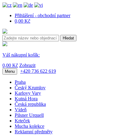
Přihlášení - obchodní partner
0,00 Kč
Hledat
Váš nákupní košík:
0,00 Kč
Zobrazit
+420 736 622 619
Menu
Praha
Český Krumlov
Karlovy Vary
Kutná Hora
Česká republika
Vídeň
Pilsner Urquell
Krteček
Mucha kolekce
Reklamní předměty