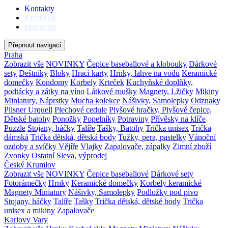
Kontakty
Facebook
Instagram
Přepnout navigaci
Praha
Zobrazit vše
NOVINKY
Čepice baseballové a klobouky
Dárkové
sety
Deštníky
Bloky
Hrací karty
Hrnky, lahve na vodu
Keramické
domečky
Kondomy
Korbely
Krteček
Kuchyňské doplňky,
podtácky a zátky na víno
Látkové roušky
Magnety, Lžičky
Mikiny
Miniatury, Náprstky
Mucha kolekce
Nášivky, Samolepky
Odznaky
Pilsner Urquell
Plechové cedule
Plyšové hračky, Plyšové čepice,
Dětské batohy
Ponožky
Popelníky
Potraviny
Přívěsky na klíče
Puzzle
Stojany, háčky
Talíře
Tašky, Batohy
Trička unisex
Trička
dámská
Trička dětská, dětská body
Tužky, pera, pastelky
Vánoční
ozdoby a svíčky
Vějíře
Vlajky
Zapalovače, zápalky
Zimní zboží
Zvonky
Ostatní
Sleva, výprodej
Český Krumlov
Zobrazit vše
NOVINKY
Čepice baseballové
Dárkové sety
Fotorámečky
Hrnky
Keramické domečky
Korbely keramické
Magnety
Miniatury
Nášivky, Samolepky
Podložky pod pivo
Stojany, háčky
Talíře
Tašky
Trička dětská, dětské body
Trička
unisex a mikiny
Zapalovače
Karlovy Vary