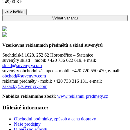
249,00 Kč
ks v košíku
Vybrat
variantu
Vzorkovna reklamních předmětů a sklad suvenýrů
Suchdolská 1028, 252 62 Horoměřice – Statenice
suvenýry sklad –
mobil: +420 736 622 619,
e-mail:
sklad@suvenyry.com
suvenýry obchodní zástupce –
mobil: +420 720 550 470,
e-mail:
obchod@suvenyry.com
reklamní předměty -
mobil: +420 733 316 131,
e-mail:
zakazky@suvenyry.com
Nabídka reklamního zboží:
www.reklamni-predmety.cz
Důležité informace:
Obchodní podmínky, způsob a cena dopravy
Naše prodejny
O naší společnosti