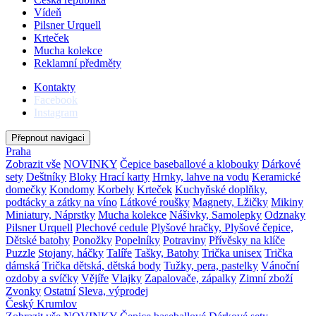
Vídeň
Pilsner Urquell
Krteček
Mucha kolekce
Reklamní předměty
Kontakty
Facebook
Instagram
Přepnout navigaci
Praha
Zobrazit vše
NOVINKY
Čepice baseballové a klobouky
Dárkové
sety
Deštníky
Bloky
Hrací karty
Hrnky, lahve na vodu
Keramické
domečky
Kondomy
Korbely
Krteček
Kuchyňské doplňky,
podtácky a zátky na víno
Látkové roušky
Magnety, Lžičky
Mikiny
Miniatury, Náprstky
Mucha kolekce
Nášivky, Samolepky
Odznaky
Pilsner Urquell
Plechové cedule
Plyšové hračky, Plyšové čepice,
Dětské batohy
Ponožky
Popelníky
Potraviny
Přívěsky na klíče
Puzzle
Stojany, háčky
Talíře
Tašky, Batohy
Trička unisex
Trička
dámská
Trička dětská, dětská body
Tužky, pera, pastelky
Vánoční
ozdoby a svíčky
Vějíře
Vlajky
Zapalovače, zápalky
Zimní zboží
Zvonky
Ostatní
Sleva, výprodej
Český Krumlov