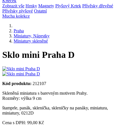
Krteček
Zobrazit vše
Hrnky
Magnety
Plyšový Krtek
Přívěsky dřevěné
Přívěsky plyšové
Ostatní
Mucha kolekce
Praha
Miniatury, Náprstky
Miniatury skleněné
Sklo mini Praha D
Kód produktu:
212107
Skleněná miniatura s barevným motivem Prahy.
Rozměry: výška 9 cm
štamprle
,
panák
,
sklenička
,
skleničky na panáky
,
miniatura
,
miniatury
,
0212D
Cena s DPH:
99,00 Kč