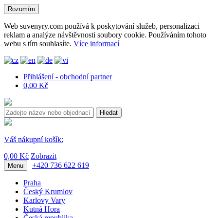
Rozumím
Web suvenyry.com používá k poskytování služeb, personalizaci
reklam a analýze návštěvnosti soubory cookie. Používáním tohoto
webu s tím souhlasíte.
Více informací
Přihlášení - obchodní partner
0,00 Kč
Hledat
Váš nákupní košík:
0,00 Kč
Zobrazit
+420 736 622 619
Menu
Praha
Český Krumlov
Karlovy Vary
Kutná Hora
Česká republika