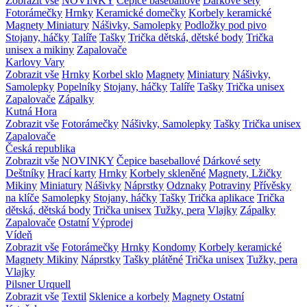
Zobrazit vše
NOVINKY
Čepice baseballové
Dárkové sety
Fotorámečky
Hrnky
Keramické domečky
Korbely keramické
Magnety
Miniatury
Nášivky, Samolepky
Podložky pod pivo
Stojany, háčky
Talíře
Tašky
Trička dětská, dětské body
Trička
unisex a mikiny
Zapalovače
Karlovy Vary
Zobrazit vše
Hrnky
Korbel sklo
Magnety
Miniatury
Nášivky,
Samolepky
Popelníky
Stojany, háčky
Talíře
Tašky
Trička unisex
Zapalovače
Zápalky
Kutná Hora
Zobrazit vše
Fotorámečky
Nášivky, Samolepky
Tašky
Trička unisex
Zapalovače
Česká republika
Zobrazit vše
NOVINKY
Čepice baseballové
Dárkové sety
Deštníky
Hrací karty
Hrnky
Korbely skleněné
Magnety, Lžičky
Mikiny
Miniatury
Nášivky
Náprstky
Odznaky
Potraviny
Přívěsky
na klíče
Samolepky
Stojany, háčky
Tašky
Trička aplikace
Trička
dětská, dětská body
Trička unisex
Tužky, pera
Vlajky
Zápalky
Zapalovače
Ostatní
Výprodej
Vídeň
Zobrazit vše
Fotorámečky
Hrnky
Kondomy
Korbely keramické
Magnety
Mikiny
Náprstky
Tašky plátěné
Trička unisex
Tužky, pera
Vlajky
Pilsner Urquell
Zobrazit vše
Textil
Sklenice a korbely
Magnety
Ostatní