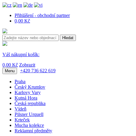
Přihlášení - obchodní partner
0,00 Kč
Hledat
Váš nákupní košík:
0,00 Kč
Zobrazit
+420 736 622 619
Menu
Praha
Český Krumlov
Karlovy Vary
Kutná Hora
Česká republika
Vídeň
Pilsner Urquell
Krteček
Mucha kolekce
Reklamní předměty