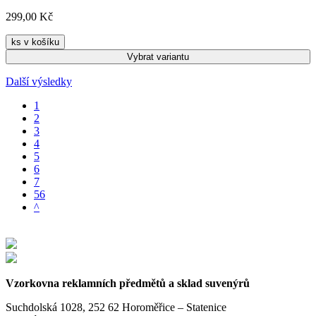
299,00 Kč
ks v košíku
Vybrat
variantu
Další výsledky
1
2
3
4
5
6
7
56
^
Vzorkovna reklamních předmětů a sklad suvenýrů
Suchdolská 1028, 252 62 Horoměřice – Statenice