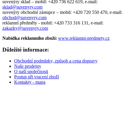
suvenýry sklad –
mobil: +420 736 622 619,
e-mail:
sklad@suvenyry.com
suvenýry obchodní zástupce –
mobil: +420 720 550 470,
e-mail:
obchod@suvenyry.com
reklamní předměty -
mobil: +420 733 316 131,
e-mail:
zakazky@suvenyry.com
Nabídka reklamního zboží:
www.reklamni-predmety.cz
Důležité informace:
Obchodní podmínky, způsob a cena dopravy
Naše prodejny
O naší společnosti
Postup při vracení zboží
Kontakty - mapa