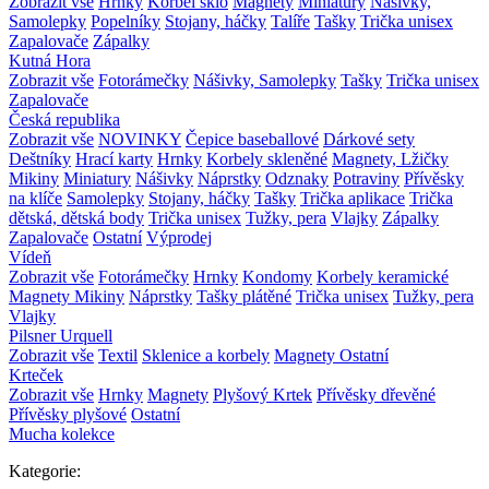
Zobrazit vše
Hrnky
Korbel sklo
Magnety
Miniatury
Nášivky,
Samolepky
Popelníky
Stojany, háčky
Talíře
Tašky
Trička unisex
Zapalovače
Zápalky
Kutná Hora
Zobrazit vše
Fotorámečky
Nášivky, Samolepky
Tašky
Trička unisex
Zapalovače
Česká republika
Zobrazit vše
NOVINKY
Čepice baseballové
Dárkové sety
Deštníky
Hrací karty
Hrnky
Korbely skleněné
Magnety, Lžičky
Mikiny
Miniatury
Nášivky
Náprstky
Odznaky
Potraviny
Přívěsky
na klíče
Samolepky
Stojany, háčky
Tašky
Trička aplikace
Trička
dětská, dětská body
Trička unisex
Tužky, pera
Vlajky
Zápalky
Zapalovače
Ostatní
Výprodej
Vídeň
Zobrazit vše
Fotorámečky
Hrnky
Kondomy
Korbely keramické
Magnety
Mikiny
Náprstky
Tašky plátěné
Trička unisex
Tužky, pera
Vlajky
Pilsner Urquell
Zobrazit vše
Textil
Sklenice a korbely
Magnety
Ostatní
Krteček
Zobrazit vše
Hrnky
Magnety
Plyšový Krtek
Přívěsky dřevěné
Přívěsky plyšové
Ostatní
Mucha kolekce
Kategorie: