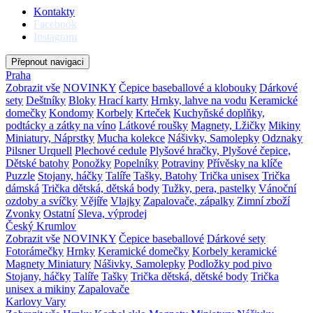
Kontakty
Facebook
Instagram
Přepnout navigaci
Praha
Zobrazit vše
NOVINKY
Čepice baseballové a klobouky
Dárkové
sety
Deštníky
Bloky
Hrací karty
Hrnky, lahve na vodu
Keramické
domečky
Kondomy
Korbely
Krteček
Kuchyňské doplňky,
podtácky a zátky na víno
Látkové roušky
Magnety, Lžičky
Mikiny
Miniatury, Náprstky
Mucha kolekce
Nášivky, Samolepky
Odznaky
Pilsner Urquell
Plechové cedule
Plyšové hračky, Plyšové čepice,
Dětské batohy
Ponožky
Popelníky
Potraviny
Přívěsky na klíče
Puzzle
Stojany, háčky
Talíře
Tašky, Batohy
Trička unisex
Trička
dámská
Trička dětská, dětská body
Tužky, pera, pastelky
Vánoční
ozdoby a svíčky
Vějíře
Vlajky
Zapalovače, zápalky
Zimní zboží
Zvonky
Ostatní
Sleva, výprodej
Český Krumlov
Zobrazit vše
NOVINKY
Čepice baseballové
Dárkové sety
Fotorámečky
Hrnky
Keramické domečky
Korbely keramické
Magnety
Miniatury
Nášivky, Samolepky
Podložky pod pivo
Stojany, háčky
Talíře
Tašky
Trička dětská, dětské body
Trička
unisex a mikiny
Zapalovače
Karlovy Vary