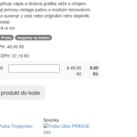
plňuje nápis a drobná grafika věže s orlojem.
jí jemnou vintage patinu s modrým lemováním.
ko suvenýr z cest nebo originální retro doplněk.
metal
 8×4 cm
,
 Praha
magnety na lednici
PH:
45,00 Kč
 DPH: 37,19 Kč
í:
á 45,00
0,00
Kč
Kč
t produkt do koše
Novinka