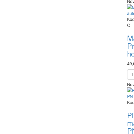
Nov
Kód
C
M
Pr
ho
49,
Nov
Kód
P
m
P