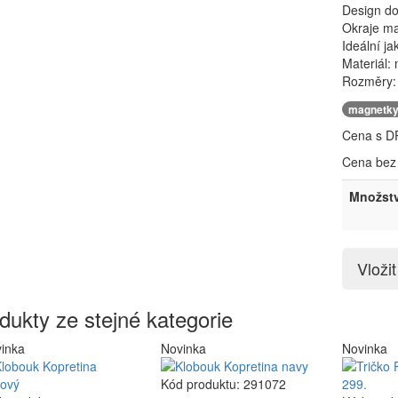
Design do
Okraje ma
Ideální ja
Materiál: 
Rozměry:
magnetky
Cena s D
Cena bez
Množstv
Vloži
dukty ze stejné kategorie
inka
Novinka
Novinka
Kód produktu: 291072