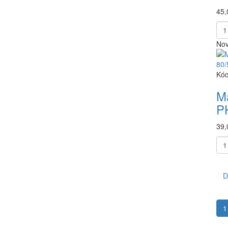
45,
Nov
Kód
M
P
39,
D
1