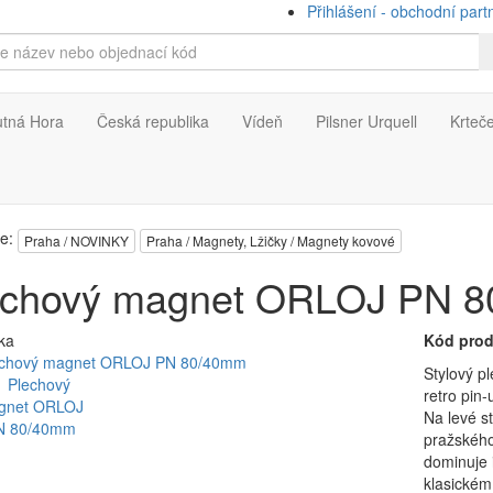
Přihlášení - obchodní part
utná Hora
Česká republika
Vídeň
Pilsner Urquell
Krteč
ie:
Praha / NOVINKY
Praha / Magnety, Lžičky / Magnety kovové
echový magnet ORLOJ PN 
ka
Kód prod
Stylový p
retro pin
Na levé s
pražského
dominuje 
klasickém