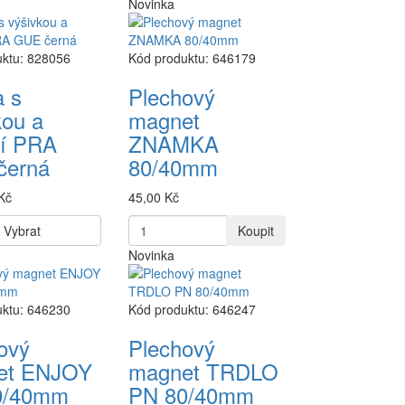
Novinka
uktu: 828056
Kód produktu: 646179
a s
Plechový
kou a
magnet
cí PRA
ZNAMKA
černá
80/40mm
Kč
45,00 Kč
Vybrat
Koupit
Novinka
uktu: 646230
Kód produktu: 646247
ový
Plechový
et ENJOY
magnet TRDLO
0/40mm
PN 80/40mm