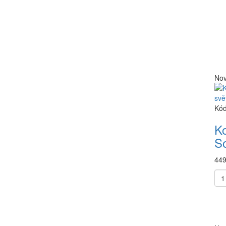
Nov
Kód
Ko
So
449