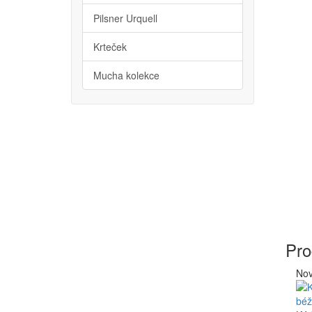
Pilsner Urquell
Krteček
Mucha kolekce
Pro
Nov