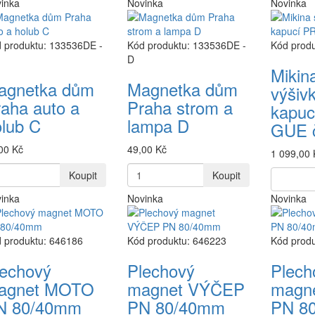
inka
Novinka
Novinka
 produktu: 133536DE -
Kód produktu: 133536DE -
Kód prod
D
Mikin
agnetka dům
Magnetka dům
výšiv
aha auto a
Praha strom a
kapu
lub C
lampa D
GUE 
00 Kč
49,00 Kč
1 099,00 
Koupit
Koupit
inka
Novinka
Novinka
 produktu: 646186
Kód produktu: 646223
Kód prod
lechový
Plechový
Plech
agnet MOTO
magnet VÝČEP
magn
N 80/40mm
PN 80/40mm
PN 8