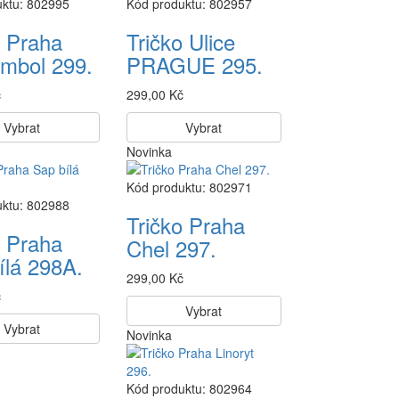
uktu: 802995
Kód produktu: 802957
o Praha
Tričko Ulice
ymbol 299.
PRAGUE 295.
č
299,00 Kč
Vybrat
Vybrat
Novinka
Kód produktu: 802971
uktu: 802988
Tričko Praha
o Praha
Chel 297.
ílá 298A.
299,00 Kč
č
Vybrat
Vybrat
Novinka
Kód produktu: 802964