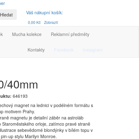
ner
Váš nákupní košík:
Hledat
0,00 Kč
Zobrazit
ek
Mucha kolekce
Reklamní předměty
Kontakty
Facebook
Instagram
80/40mm
uktu:
646193
lechový magnet na lednici v podélném formátu s
-up motivem Prahy.
traně magnetu je detailní záběr na astroláb
 Staroměstského orloje, zatímco pravé straně
ilustrace sebevědomé blondýnky v bílém topu v
 pin-up stylu Marilyn Monroe.