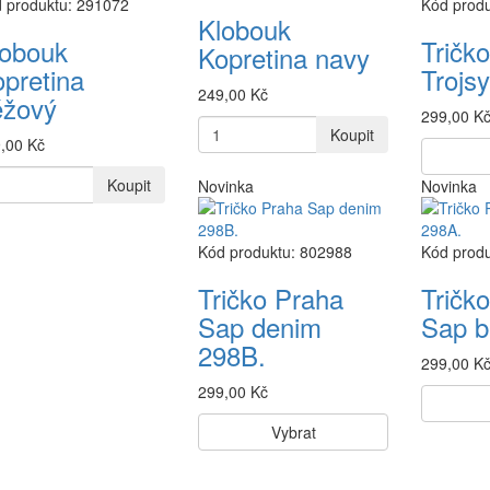
 produktu: 291072
Kód prod
Klobouk
lobouk
Tričk
Kopretina navy
pretina
Trojs
249,00 Kč
éžový
299,00 K
Koupit
,00 Kč
Koupit
Novinka
Novinka
Kód produktu: 802988
Kód prod
Tričko Praha
Tričk
Sap denim
Sap b
298B.
299,00 K
299,00 Kč
Vybrat