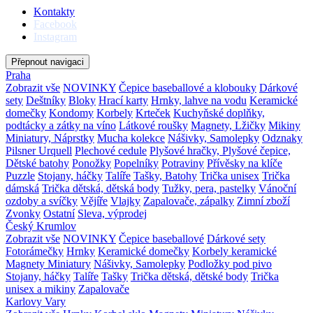
Kontakty
Facebook
Instagram
Přepnout navigaci
Praha
Zobrazit vše
NOVINKY
Čepice baseballové a klobouky
Dárkové
sety
Deštníky
Bloky
Hrací karty
Hrnky, lahve na vodu
Keramické
domečky
Kondomy
Korbely
Krteček
Kuchyňské doplňky,
podtácky a zátky na víno
Látkové roušky
Magnety, Lžičky
Mikiny
Miniatury, Náprstky
Mucha kolekce
Nášivky, Samolepky
Odznaky
Pilsner Urquell
Plechové cedule
Plyšové hračky, Plyšové čepice,
Dětské batohy
Ponožky
Popelníky
Potraviny
Přívěsky na klíče
Puzzle
Stojany, háčky
Talíře
Tašky, Batohy
Trička unisex
Trička
dámská
Trička dětská, dětská body
Tužky, pera, pastelky
Vánoční
ozdoby a svíčky
Vějíře
Vlajky
Zapalovače, zápalky
Zimní zboží
Zvonky
Ostatní
Sleva, výprodej
Český Krumlov
Zobrazit vše
NOVINKY
Čepice baseballové
Dárkové sety
Fotorámečky
Hrnky
Keramické domečky
Korbely keramické
Magnety
Miniatury
Nášivky, Samolepky
Podložky pod pivo
Stojany, háčky
Talíře
Tašky
Trička dětská, dětské body
Trička
unisex a mikiny
Zapalovače
Karlovy Vary