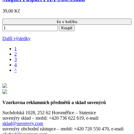
39,00 Kč
ks v košíku
Koupit
Další výsledky
1
2
3
4
^
Vzorkovna reklamních předmětů a sklad suvenýrů
Suchdolská 1028, 252 62 Horoměřice – Statenice
suvenýry sklad –
mobil: +420 736 622 619,
e-mail:
sklad@suvenyry.com
suvenýry obchodní zástupce –
mobil: +420 720 550 470,
e-mail: