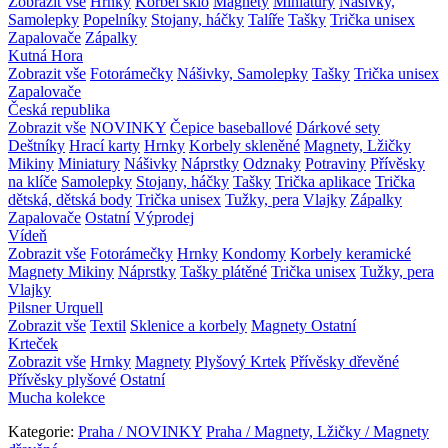
Zobrazit vše
Hrnky
Korbel sklo
Magnety
Miniatury
Nášivky,
Samolepky
Popelníky
Stojany, háčky
Talíře
Tašky
Trička unisex
Zapalovače
Zápalky
Kutná Hora
Zobrazit vše
Fotorámečky
Nášivky, Samolepky
Tašky
Trička unisex
Zapalovače
Česká republika
Zobrazit vše
NOVINKY
Čepice baseballové
Dárkové sety
Deštníky
Hrací karty
Hrnky
Korbely skleněné
Magnety, Lžičky
Mikiny
Miniatury
Nášivky
Náprstky
Odznaky
Potraviny
Přívěsky
na klíče
Samolepky
Stojany, háčky
Tašky
Trička aplikace
Trička
dětská, dětská body
Trička unisex
Tužky, pera
Vlajky
Zápalky
Zapalovače
Ostatní
Výprodej
Vídeň
Zobrazit vše
Fotorámečky
Hrnky
Kondomy
Korbely keramické
Magnety
Mikiny
Náprstky
Tašky plátěné
Trička unisex
Tužky, pera
Vlajky
Pilsner Urquell
Zobrazit vše
Textil
Sklenice a korbely
Magnety
Ostatní
Krteček
Zobrazit vše
Hrnky
Magnety
Plyšový Krtek
Přívěsky dřevěné
Přívěsky plyšové
Ostatní
Mucha kolekce
Kategorie:
Praha / NOVINKY
Praha / Magnety, Lžičky / Magnety