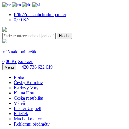
Přihlášení - obchodní partner
0,00 Kč
Hledat
Váš nákupní košík:
0,00 Kč
Zobrazit
+420 736 622 619
Menu
Praha
Český Krumlov
Karlovy Vary
Kutná Hora
Česká republika
Vídeň
Pilsner Urquell
Krteček
Mucha kolekce
Reklamní předměty