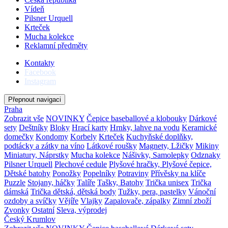
Vídeň
Pilsner Urquell
Krteček
Mucha kolekce
Reklamní předměty
Kontakty
Facebook
Instagram
Přepnout navigaci
Praha
Zobrazit vše
NOVINKY
Čepice baseballové a klobouky
Dárkové
sety
Deštníky
Bloky
Hrací karty
Hrnky, lahve na vodu
Keramické
domečky
Kondomy
Korbely
Krteček
Kuchyňské doplňky,
podtácky a zátky na víno
Látkové roušky
Magnety, Lžičky
Mikiny
Miniatury, Náprstky
Mucha kolekce
Nášivky, Samolepky
Odznaky
Pilsner Urquell
Plechové cedule
Plyšové hračky, Plyšové čepice,
Dětské batohy
Ponožky
Popelníky
Potraviny
Přívěsky na klíče
Puzzle
Stojany, háčky
Talíře
Tašky, Batohy
Trička unisex
Trička
dámská
Trička dětská, dětská body
Tužky, pera, pastelky
Vánoční
ozdoby a svíčky
Vějíře
Vlajky
Zapalovače, zápalky
Zimní zboží
Zvonky
Ostatní
Sleva, výprodej
Český Krumlov