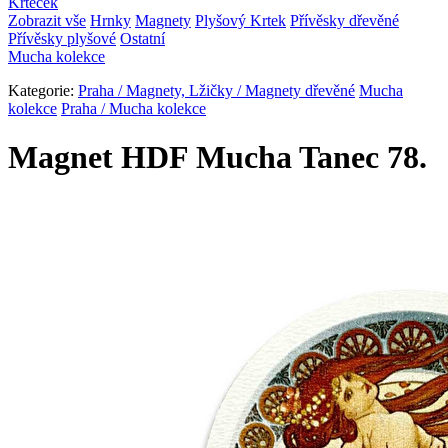
Krteček
Zobrazit vše
Hrnky
Magnety
Plyšový Krtek
Přívěsky dřevěné
Přívěsky plyšové
Ostatní
Mucha kolekce
Kategorie:
Praha / Magnety, Lžičky / Magnety dřevěné
Mucha
kolekce
Praha / Mucha kolekce
Magnet HDF Mucha Tanec 78.