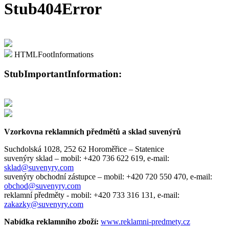
Stub404Error
HTMLFootInformations
StubImportantInformation:
Vzorkovna reklamních předmětů a sklad suvenýrů
Suchdolská 1028, 252 62 Horoměřice – Statenice
suvenýry sklad –
mobil: +420 736 622 619,
e-mail:
sklad@suvenyry.com
suvenýry obchodní zástupce –
mobil: +420 720 550 470,
e-mail:
obchod@suvenyry.com
reklamní předměty -
mobil: +420 733 316 131,
e-mail:
zakazky@suvenyry.com
Nabídka reklamního zboží:
www.reklamni-predmety.cz