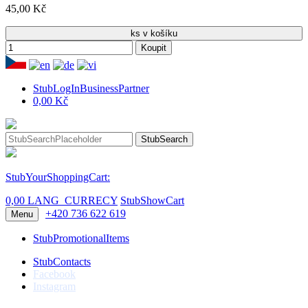
45,00 Kč
ks v košíku
Koupit
StubLogInBusinessPartner
0,00 Kč
StubSearch
StubYourShoppingCart:
0,00 LANG_CURRECY
StubShowCart
+420 736 622 619
Menu
StubPromotionalItems
StubContacts
Facebook
Instagram