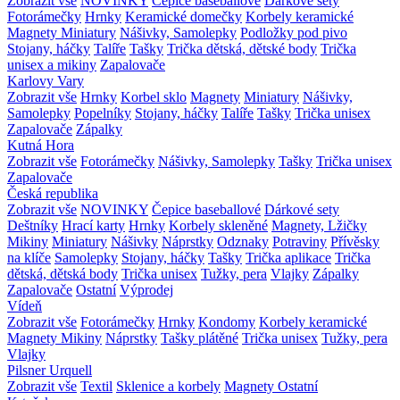
Zobrazit vše
NOVINKY
Čepice baseballové
Dárkové sety
Fotorámečky
Hrnky
Keramické domečky
Korbely keramické
Magnety
Miniatury
Nášivky, Samolepky
Podložky pod pivo
Stojany, háčky
Talíře
Tašky
Trička dětská, dětské body
Trička
unisex a mikiny
Zapalovače
Karlovy Vary
Zobrazit vše
Hrnky
Korbel sklo
Magnety
Miniatury
Nášivky,
Samolepky
Popelníky
Stojany, háčky
Talíře
Tašky
Trička unisex
Zapalovače
Zápalky
Kutná Hora
Zobrazit vše
Fotorámečky
Nášivky, Samolepky
Tašky
Trička unisex
Zapalovače
Česká republika
Zobrazit vše
NOVINKY
Čepice baseballové
Dárkové sety
Deštníky
Hrací karty
Hrnky
Korbely skleněné
Magnety, Lžičky
Mikiny
Miniatury
Nášivky
Náprstky
Odznaky
Potraviny
Přívěsky
na klíče
Samolepky
Stojany, háčky
Tašky
Trička aplikace
Trička
dětská, dětská body
Trička unisex
Tužky, pera
Vlajky
Zápalky
Zapalovače
Ostatní
Výprodej
Vídeň
Zobrazit vše
Fotorámečky
Hrnky
Kondomy
Korbely keramické
Magnety
Mikiny
Náprstky
Tašky plátěné
Trička unisex
Tužky, pera
Vlajky
Pilsner Urquell
Zobrazit vše
Textil
Sklenice a korbely
Magnety
Ostatní