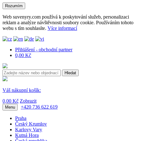
Rozumím
Web suvenyry.com používá k poskytování služeb, personalizaci
reklam a analýze návštěvnosti soubory cookie. Používáním tohoto
webu s tím souhlasíte.
Více informací
Přihlášení - obchodní partner
0,00 Kč
Hledat
Váš nákupní košík:
0,00 Kč
Zobrazit
+420 736 622 619
Menu
Praha
Český Krumlov
Karlovy Vary
Kutná Hora
Česká republika