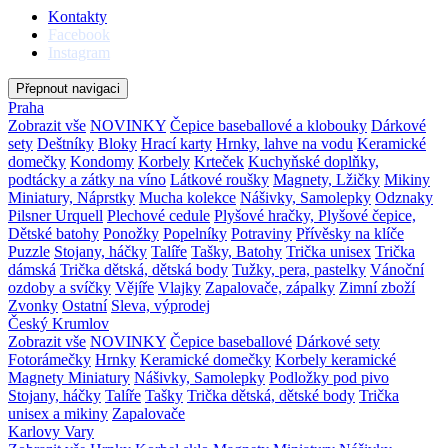
Kontakty
Facebook
Instagram
Přepnout navigaci
Praha
Zobrazit vše
NOVINKY
Čepice baseballové a klobouky
Dárkové
sety
Deštníky
Bloky
Hrací karty
Hrnky, lahve na vodu
Keramické
domečky
Kondomy
Korbely
Krteček
Kuchyňské doplňky,
podtácky a zátky na víno
Látkové roušky
Magnety, Lžičky
Mikiny
Miniatury, Náprstky
Mucha kolekce
Nášivky, Samolepky
Odznaky
Pilsner Urquell
Plechové cedule
Plyšové hračky, Plyšové čepice,
Dětské batohy
Ponožky
Popelníky
Potraviny
Přívěsky na klíče
Puzzle
Stojany, háčky
Talíře
Tašky, Batohy
Trička unisex
Trička
dámská
Trička dětská, dětská body
Tužky, pera, pastelky
Vánoční
ozdoby a svíčky
Vějíře
Vlajky
Zapalovače, zápalky
Zimní zboží
Zvonky
Ostatní
Sleva, výprodej
Český Krumlov
Zobrazit vše
NOVINKY
Čepice baseballové
Dárkové sety
Fotorámečky
Hrnky
Keramické domečky
Korbely keramické
Magnety
Miniatury
Nášivky, Samolepky
Podložky pod pivo
Stojany, háčky
Talíře
Tašky
Trička dětská, dětské body
Trička
unisex a mikiny
Zapalovače
Karlovy Vary