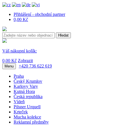
Přihlášení - obchodní partner
0,00 Kč
Hledat
Váš nákupní košík:
0,00 Kč
Zobrazit
+420 736 622 619
Menu
Praha
Český Krumlov
Karlovy Vary
Kutná Hora
Česká republika
Vídeň
Pilsner Urquell
Krteček
Mucha kolekce
Reklamní předměty