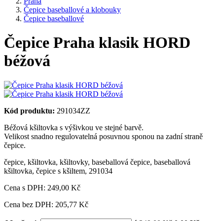
Praha
Čepice baseballové a klobouky
Čepice baseballové
Čepice Praha klasik HORD
béžová
Kód produktu:
291034ZZ
Béžová kšiltovka s výšivkou ve stejné barvě.
Velikost snadno regulovatelná posuvnou sponou na zadní straně
čepice.
čepice
,
kšiltovka
,
kšiltovky
,
baseballová čepice
,
baseballová
kšiltovka
,
čepice s kšiltem
,
291034
Cena s DPH:
249,00 Kč
Cena bez DPH: 205,77 Kč