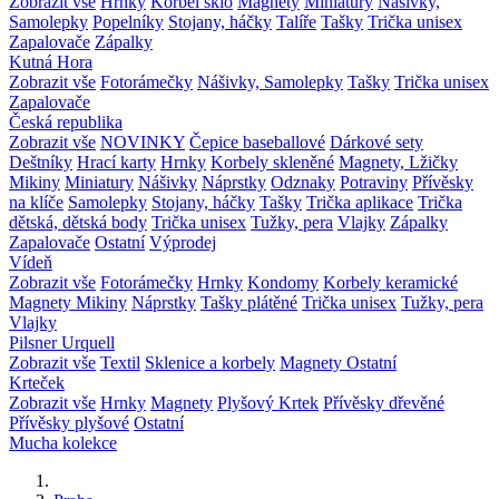
Zobrazit vše
Hrnky
Korbel sklo
Magnety
Miniatury
Nášivky,
Samolepky
Popelníky
Stojany, háčky
Talíře
Tašky
Trička unisex
Zapalovače
Zápalky
Kutná Hora
Zobrazit vše
Fotorámečky
Nášivky, Samolepky
Tašky
Trička unisex
Zapalovače
Česká republika
Zobrazit vše
NOVINKY
Čepice baseballové
Dárkové sety
Deštníky
Hrací karty
Hrnky
Korbely skleněné
Magnety, Lžičky
Mikiny
Miniatury
Nášivky
Náprstky
Odznaky
Potraviny
Přívěsky
na klíče
Samolepky
Stojany, háčky
Tašky
Trička aplikace
Trička
dětská, dětská body
Trička unisex
Tužky, pera
Vlajky
Zápalky
Zapalovače
Ostatní
Výprodej
Vídeň
Zobrazit vše
Fotorámečky
Hrnky
Kondomy
Korbely keramické
Magnety
Mikiny
Náprstky
Tašky plátěné
Trička unisex
Tužky, pera
Vlajky
Pilsner Urquell
Zobrazit vše
Textil
Sklenice a korbely
Magnety
Ostatní
Krteček
Zobrazit vše
Hrnky
Magnety
Plyšový Krtek
Přívěsky dřevěné
Přívěsky plyšové
Ostatní
Mucha kolekce