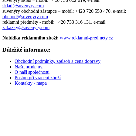
suvenýry sklad –
mobil: +420 736 622 619,
e-mail:
sklad@suvenyry.com
suvenýry obchodní zástupce –
mobil: +420 720 550 470,
e-mail:
obchod@suvenyry.com
reklamní předměty -
mobil: +420 733 316 131,
e-mail:
zakazky@suvenyry.com
Nabídka reklamního zboží:
www.reklamni-predmety.cz
Důležité informace:
Obchodní podmínky, způsob a cena dopravy
Naše prodejny
O naší společnosti
Postup při vracení zboží
Kontakty - mapa