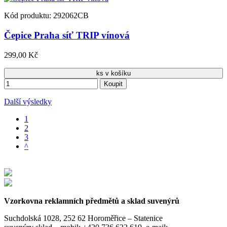
Kód produktu: 292062CB
Čepice Praha síť TRIP vínová
299,00 Kč
ks v košíku
Koupit
Další výsledky
1
2
3
^
Vzorkovna reklamních předmětů a sklad suvenýrů
Suchdolská 1028, 252 62 Horoměřice – Statenice