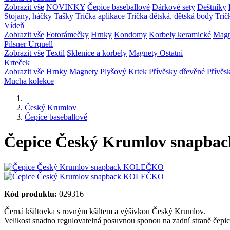
Zobrazit vše
NOVINKY
Čepice baseballové
Dárkové sety
Deštníky
Stojany, háčky
Tašky
Trička aplikace
Trička dětská, dětská body
Trič
Vídeň
Zobrazit vše
Fotorámečky
Hrnky
Kondomy
Korbely keramické
Mag
Pilsner Urquell
Zobrazit vše
Textil
Sklenice a korbely
Magnety
Ostatní
Krteček
Zobrazit vše
Hrnky
Magnety
Plyšový Krtek
Přívěsky dřevěné
Přívěs
Mucha kolekce
Český Krumlov
Čepice baseballové
Čepice Český Krumlov snap
Kód produktu:
029316
Černá kšiltovka s rovným kšiltem a výšivkou Český Krumlov.
Velikost snadno regulovatelná posuvnou sponou na zadní straně čepic