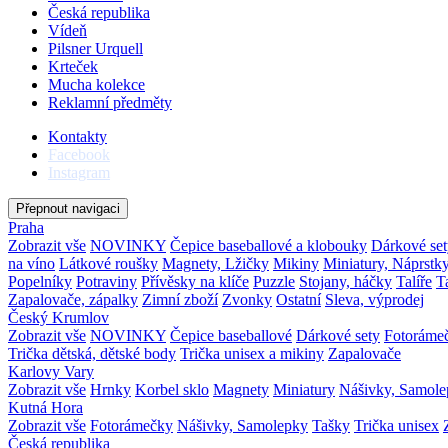
Česká republika
Vídeň
Pilsner Urquell
Krteček
Mucha kolekce
Reklamní předměty
Kontakty
Facebook
Instagram
Přepnout navigaci
Praha
Zobrazit vše
NOVINKY
Čepice baseballové a klobouky
Dárkové set
na víno
Látkové roušky
Magnety, Lžičky
Mikiny
Miniatury, Náprstk
Popelníky
Potraviny
Přívěsky na klíče
Puzzle
Stojany, háčky
Talíře
T
Zapalovače, zápalky
Zimní zboží
Zvonky
Ostatní
Sleva, výprodej
Český Krumlov
Zobrazit vše
NOVINKY
Čepice baseballové
Dárkové sety
Fotoráme
Trička dětská, dětské body
Trička unisex a mikiny
Zapalovače
Karlovy Vary
Zobrazit vše
Hrnky
Korbel sklo
Magnety
Miniatury
Nášivky, Samol
Kutná Hora
Zobrazit vše
Fotorámečky
Nášivky, Samolepky
Tašky
Trička unisex
Česká republika