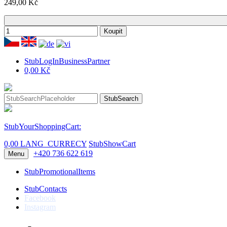
249,00 Kč
Koupit
StubLogInBusinessPartner
0,00 Kč
StubSearch
StubYourShoppingCart:
0,00 LANG_CURRECY
StubShowCart
+420 736 622 619
Menu
StubPromotionalItems
StubContacts
Facebook
Instagram