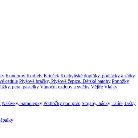
ky
Kondomy
Korbely
Krteček
Kuchyňské doplňky, podtácky a zátky
vé cedule
Plyšové hračky, Plyšové čepice, Dětské batohy
Ponožky
užky, pera, pastelky
Vánoční ozdoby a svíčky
Vějíře
Vlajky
y
Nášivky, Samolepky
Podložky pod pivo
Stojany, háčky
Talíře
Tašky
ápalky