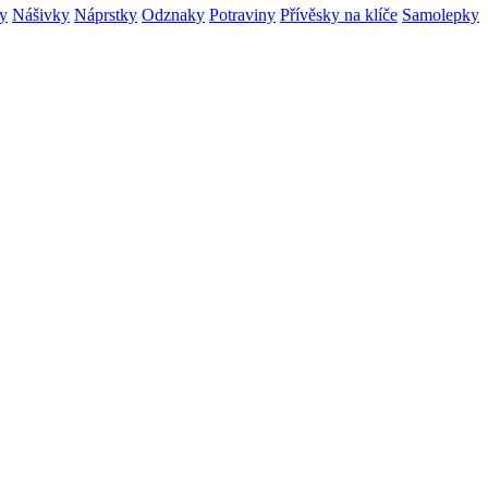
ry
Nášivky
Náprstky
Odznaky
Potraviny
Přívěsky na klíče
Samolepky