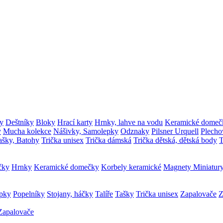
y
Deštníky
Bloky
Hrací karty
Hrnky, lahve na vodu
Keramické domeč
y
Mucha kolekce
Nášivky, Samolepky
Odznaky
Pilsner Urquell
Plecho
ašky, Batohy
Trička unisex
Trička dámská
Trička dětská, dětská body
T
čky
Hrnky
Keramické domečky
Korbely keramické
Magnety
Miniatur
epky
Popelníky
Stojany, háčky
Talíře
Tašky
Trička unisex
Zapalovače
Z
Zapalovače