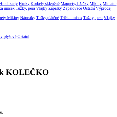
Hrací karty
Hrnky
Korbely skleněné
Magnety, Lžičky
Mikiny
Miniatu
ka unisex
Tužky, pera
Vlajky
Zápalky
Zapalovače
Ostatní
Výprodej
nety
Mikiny
Náprstky
Tašky plátěné
Trička unisex
Tužky, pera
Vlajky
ky plyšové
Ostatní
back KOLEČKO
e.