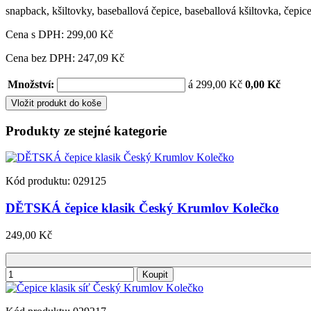
snapback
,
kšiltovky
,
baseballová čepice
,
baseballová kšiltovka
,
čepice
Cena s DPH:
299,00 Kč
Cena bez DPH: 247,09 Kč
Množství:
á 299,00 Kč
0,00 Kč
Vložit produkt do koše
Produkty ze stejné kategorie
Kód produktu: 029125
DĚTSKÁ čepice klasik Český Krumlov Kolečko
249,00 Kč
Koupit