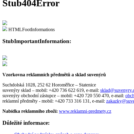
Stub404Error
HTMLFootInformations
StubImportantInformation:
Vzorkovna reklamních předmětů a sklad suvenýrů
Suchdolská 1028, 252 62 Horoměřice – Statenice
suvenýry sklad –
mobil: +420 736 622 619,
e-mail:
sklad@suvenyry
suvenýry obchodní zástupce –
mobil: +420 720 550 470,
e-mail:
obc
reklamní předměty -
mobil: +420 733 316 131,
e-mail:
zakazky@suve
Nabídka reklamního zboží:
www.reklamni-predmety.cz
Důležité informace: