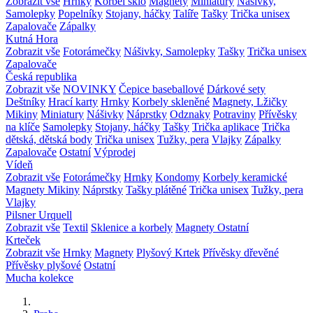
Zobrazit vše
Hrnky
Korbel sklo
Magnety
Miniatury
Nášivky,
Samolepky
Popelníky
Stojany, háčky
Talíře
Tašky
Trička unisex
Zapalovače
Zápalky
Kutná Hora
Zobrazit vše
Fotorámečky
Nášivky, Samolepky
Tašky
Trička unisex
Zapalovače
Česká republika
Zobrazit vše
NOVINKY
Čepice baseballové
Dárkové sety
Deštníky
Hrací karty
Hrnky
Korbely skleněné
Magnety, Lžičky
Mikiny
Miniatury
Nášivky
Náprstky
Odznaky
Potraviny
Přívěsky
na klíče
Samolepky
Stojany, háčky
Tašky
Trička aplikace
Trička
dětská, dětská body
Trička unisex
Tužky, pera
Vlajky
Zápalky
Zapalovače
Ostatní
Výprodej
Vídeň
Zobrazit vše
Fotorámečky
Hrnky
Kondomy
Korbely keramické
Magnety
Mikiny
Náprstky
Tašky plátěné
Trička unisex
Tužky, pera
Vlajky
Pilsner Urquell
Zobrazit vše
Textil
Sklenice a korbely
Magnety
Ostatní
Krteček
Zobrazit vše
Hrnky
Magnety
Plyšový Krtek
Přívěsky dřevěné
Přívěsky plyšové
Ostatní
Mucha kolekce