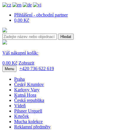
Přihlášení - obchodní partner
0,00 Kč
Hledat
Váš nákupní košík:
0,00 Kč
Zobrazit
+420 736 622 619
Menu
Praha
Český Krumlov
Karlovy Vary
Kutná Hora
Česká republika
Vídeň
Pilsner Urquell
Krteček
Mucha kolekce
Reklamní předměty