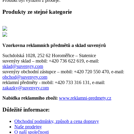
Produkt byl vyřazen z prodeje.
Produkty ze stejné kategorie
Vzorkovna reklamních předmětů a sklad suvenýrů
Suchdolská 1028, 252 62 Horoměřice – Statenice
suvenýry sklad –
mobil: +420 736 622 619,
e-mail:
sklad@suvenyry.com
suvenýry obchodní zástupce –
mobil: +420 720 550 470,
e-mail:
obchod@suvenyry.com
reklamní předměty -
mobil: +420 733 316 131,
e-mail:
zakazky@suvenyry.com
Nabídka reklamního zboží:
www.reklamni-predmety.cz
Důležité informace:
Obchodní podmínky, způsob a cena dopravy
Naše prodejny
O naší společnosti