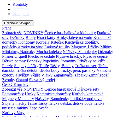
Kontakty
Facebook
Instagram
Přepnout navigaci
Praha
Zobrazit vše
NOVINKY
Čepice baseballové a klobouky
Dárkové
sety
Deštníky
Bloky
Hrací karty
Hrnky, lahve na vodu
Keramické
domečky
Kondomy
Korbely
Krteček
Kuchyňské doplňky,
podtácky a zátky na víno
Látkové roušky
Magnety, Lžičky
Mikiny
Miniatury, Náprstky
Mucha kolekce
Nášivky, Samolepky
Odznaky
Pilsner Urquell
Plechové cedule
Plyšové hračky, Plyšové čepice,
Dětské batohy
Ponožky
Popelníky
Potraviny
Přívěsky na klíče
Puzzle
Stojany, háčky
Talíře
Tašky, Batohy
Trička unisex
Trička
dámská
Trička dětská, dětská body
Tužky, pera, pastelky
Vánoční
ozdoby a svíčky
Vějíře
Vlajky
Zapalovače, zápalky
Zimní zboží
Zvonky
Ostatní
Sleva, výprodej
Český Krumlov
Zobrazit vše
NOVINKY
Čepice baseballové
Dárkové sety
Fotorámečky
Hrnky
Keramické domečky
Korbely keramické
Magnety
Miniatury
Nášivky, Samolepky
Podložky pod pivo
Stojany, háčky
Talíře
Tašky
Trička dětská, dětské body
Trička
unisex a mikiny
Zapalovače
Karlovy Vary