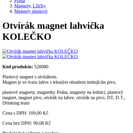
Praha
Magnety, Lžičky
Magnety plastové
Otvírák magnet lahvička
KOLEČKO
Kód produktu:
520080
Plastový magnet s otvírákem.
Magnet je ve tvaru lahve s tekutým obsahem imitujícím pivo.
plastové magnety
,
magnetky Praha
,
magnety na lednici
,
plastový
magnet
,
magnet pivo
,
otvírák na lahve
,
otvírák na pivo
,
DT
,
D.T.
,
Drinking team
Cena s DPH:
109,00 Kč
Cena bez DPH: 90,08 Kč