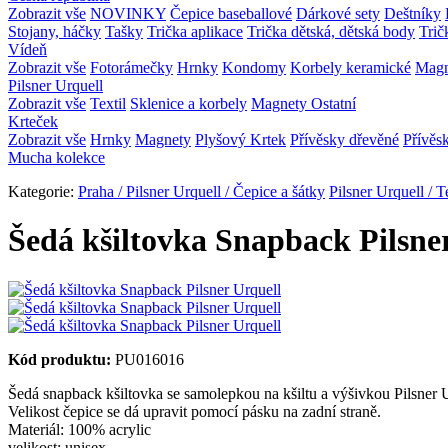
Zobrazit vše
NOVINKY
Čepice baseballové
Dárkové sety
Deštníky
Stojany, háčky
Tašky
Trička aplikace
Trička dětská, dětská body
Trič
Vídeň
Zobrazit vše
Fotorámečky
Hrnky
Kondomy
Korbely keramické
Mag
Pilsner Urquell
Zobrazit vše
Textil
Sklenice a korbely
Magnety
Ostatní
Krteček
Zobrazit vše
Hrnky
Magnety
Plyšový Krtek
Přívěsky dřevěné
Přívěs
Mucha kolekce
Kategorie:
Praha / Pilsner Urquell / Čepice a šátky
Pilsner Urquell / T
Šedá kšiltovka Snapback Pilsne
Kód produktu:
PU016016
Šedá snapback kšiltovka se samolepkou na kšiltu a výšivkou Pilsner 
Velikost čepice se dá upravit pomocí pásku na zadní straně.
Materiál: 100% acrylic
velikost: unisex