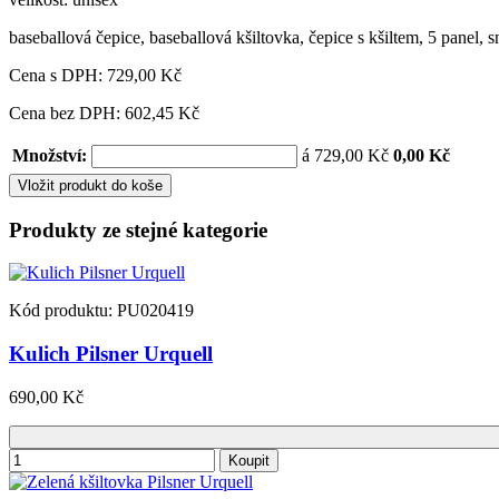
baseballová čepice
,
baseballová kšiltovka
,
čepice s kšiltem
,
5 panel
,
s
Cena s DPH:
729,00 Kč
Cena bez DPH: 602,45 Kč
Množství:
á 729,00 Kč
0,00 Kč
Vložit produkt do koše
Produkty ze stejné kategorie
Kód produktu: PU020419
Kulich Pilsner Urquell
690,00 Kč
Koupit