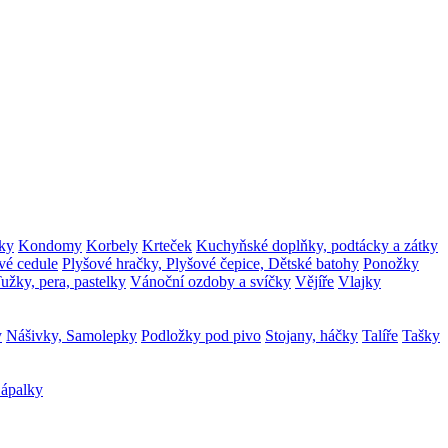
ky
Kondomy
Korbely
Krteček
Kuchyňské doplňky, podtácky a zátky
vé cedule
Plyšové hračky, Plyšové čepice, Dětské batohy
Ponožky
užky, pera, pastelky
Vánoční ozdoby a svíčky
Vějíře
Vlajky
y
Nášivky, Samolepky
Podložky pod pivo
Stojany, háčky
Talíře
Tašky
ápalky