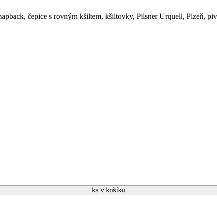
napback
,
čepice s rovným kšiltem
,
kšiltovky
,
Pilsner Urquell
,
Plzeň
,
piv
ks v košíku