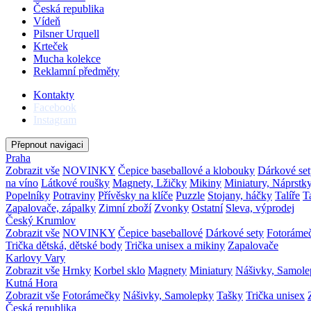
Česká republika
Vídeň
Pilsner Urquell
Krteček
Mucha kolekce
Reklamní předměty
Kontakty
Facebook
Instagram
Přepnout navigaci
Praha
Zobrazit vše
NOVINKY
Čepice baseballové a klobouky
Dárkové set
na víno
Látkové roušky
Magnety, Lžičky
Mikiny
Miniatury, Náprstk
Popelníky
Potraviny
Přívěsky na klíče
Puzzle
Stojany, háčky
Talíře
T
Zapalovače, zápalky
Zimní zboží
Zvonky
Ostatní
Sleva, výprodej
Český Krumlov
Zobrazit vše
NOVINKY
Čepice baseballové
Dárkové sety
Fotoráme
Trička dětská, dětské body
Trička unisex a mikiny
Zapalovače
Karlovy Vary
Zobrazit vše
Hrnky
Korbel sklo
Magnety
Miniatury
Nášivky, Samol
Kutná Hora
Zobrazit vše
Fotorámečky
Nášivky, Samolepky
Tašky
Trička unisex
Česká republika