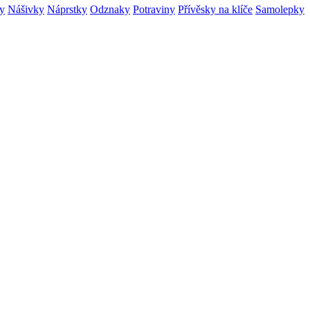
ry
Nášivky
Náprstky
Odznaky
Potraviny
Přívěsky na klíče
Samolepky