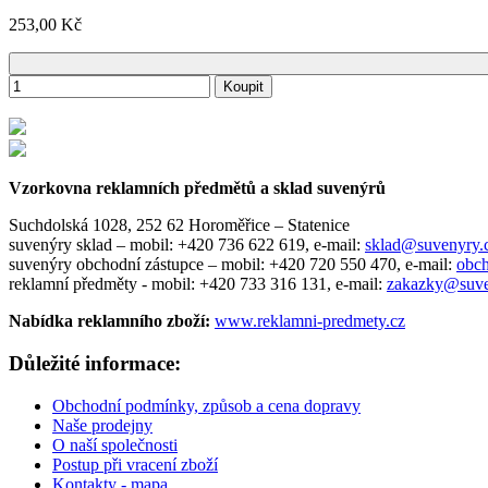
253,00 Kč
Koupit
Vzorkovna reklamních předmětů a sklad suvenýrů
Suchdolská 1028, 252 62 Horoměřice – Statenice
suvenýry sklad –
mobil: +420 736 622 619,
e-mail:
sklad@suvenyry
suvenýry obchodní zástupce –
mobil: +420 720 550 470,
e-mail:
obc
reklamní předměty -
mobil: +420 733 316 131,
e-mail:
zakazky@suve
Nabídka reklamního zboží:
www.reklamni-predmety.cz
Důležité informace:
Obchodní podmínky, způsob a cena dopravy
Naše prodejny
O naší společnosti
Postup při vracení zboží
Kontakty - mapa