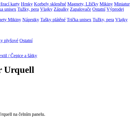
Hrací karty
Hrnky
Korbely skleněné
Magnety, Lžičky
Mikiny
Miniatu
ka unisex
Tužky, pera
Vlajky
Zápalky
Zapalovače
Ostatní
Výprodej
nety
Mikiny
Náprstky
Tašky plátěné
Trička unisex
Tužky, pera
Vlajky
ky plyšové
Ostatní
extil / Čepice a šátky
r Urquell
Urquell na čelním panelu.