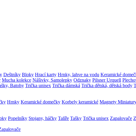
y
Deštníky
Bloky
Hrací karty
Hrnky, lahve na vodu
Keramické domeč
y
Mucha kolekce
Nášivky, Samolepky
Odznaky
Pilsner Urquell
Plecho
ašky, Batohy
Trička unisex
Trička dámská
Trička dětská, dětská body
T
čky
Hrnky
Keramické domečky
Korbely keramické
Magnety
Miniatur
epky
Popelníky
Stojany, háčky
Talíře
Tašky
Trička unisex
Zapalovače
Z
Zapalovače