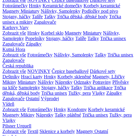
Zobrazit vše
NOVINKY
Čepice baseballové
Dárkové sety
Fotorámečky
Hrnky
Keramické domečky
Korbely keramické
Magnety
Miniatury
Nášivky, Samolepky
Podložky pod pivo
Stojany, háčky
Talíře
Tašky
Trička dětská, dětské body
Trička
unisex a mikiny
Zapalovače
Karlovy Vary
Zobrazit vše
Hrnky
Korbel sklo
Magnety
Miniatury
Nášivky,
Samolepky
Popelníky
Stojany, háčky
Talíře
Tašky
Trička unisex
Zapalovače
Zápalky
Kutná Hora
Zobrazit vše
Fotorámečky
Nášivky, Samolepky
Tašky
Trička unisex
Zapalovače
Česká republika
Zobrazit vše
NOVINKY
Čepice baseballové
Dárkové sety
Deštníky
Hrací karty
Hrnky
Korbely skleněné
Magnety, Lžičky
Mikiny
Miniatury
Nášivky
Náprstky
Odznaky
Potraviny
Přívěsky
na klíče
Samolepky
Stojany, háčky
Tašky
Trička aplikace
Trička
dětská, dětská body
Trička unisex
Tužky, pera
Vlajky
Zápalky
Zapalovače
Ostatní
Výprodej
Vídeň
Zobrazit vše
Fotorámečky
Hrnky
Kondomy
Korbely keramické
Magnety
Mikiny
Náprstky
Tašky plátěné
Trička unisex
Tužky, pera
Vlajky
Pilsner Urquell
Zobrazit vše
Textil
Sklenice a korbely
Magnety
Ostatní