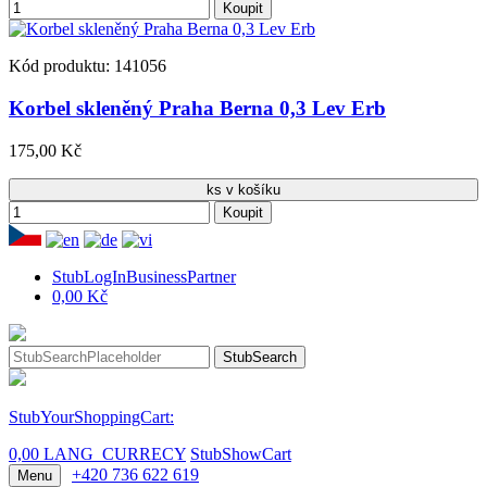
Koupit
Kód produktu: 141056
Korbel skleněný Praha Berna 0,3 Lev Erb
175,00 Kč
ks v košíku
Koupit
StubLogInBusinessPartner
0,00 Kč
StubSearch
StubYourShoppingCart:
0,00 LANG_CURRECY
StubShowCart
+420 736 622 619
Menu