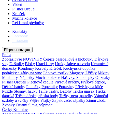
Vídeň
Pilsner Urquell
Krteček
Mucha kolekce
Reklamní předměty
Kontakty
Facebook
Instagram
Přepnout navigaci
Praha
Zobrazit vše
NOVINKY
Čepice baseballové a klobouky
Dárkové
sety
Deštníky
Bloky
Hrací karty
Hrnky, lahve na vodu
Keramické
domečky
Kondomy
Korbely
Krteček
Kuchyňské doplňky,
podtácky a zátky na víno
Látkové roušky
Magnety, Lžičky
Mikiny
Miniatury, Náprstky
Mucha kolekce
Nášivky, Samolepky
Odznaky
Pilsner Urquell
Plechové cedule
Plyšové hračky, Plyšové čepice,
Dětské batohy
Ponožky
Popelníky
Potraviny
Přívěsky na klíče
Puzzle
Stojany, háčky
Talíře
Tašky, Batohy
Trička unisex
Trička
dámská
Trička dětská, dětská body
Tužky, pera, pastelky
Vánoční
ozdoby a svíčky
Vějíře
Vlajky
Zapalovače, zápalky
Zimní zboží
Zvonky
Ostatní
Sleva, výprodej
Český Krumlov