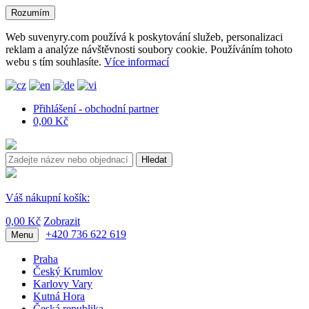
Rozumím
Web suvenyry.com používá k poskytování služeb, personalizaci
reklam a analýze návštěvnosti soubory cookie. Používáním tohoto
webu s tím souhlasíte.
Více informací
Přihlášení - obchodní partner
0,00 Kč
Hledat
Váš nákupní košík:
0,00 Kč
Zobrazit
+420 736 622 619
Menu
Praha
Český Krumlov
Karlovy Vary
Kutná Hora
Česká republika