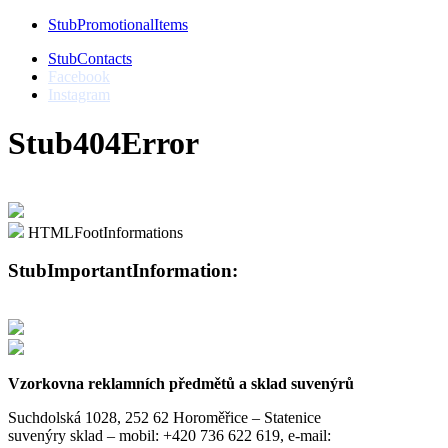
StubPromotionalItems
StubContacts
Facebook
Instagram
Stub404Error
HTMLFootInformations
StubImportantInformation:
Vzorkovna reklamních předmětů a sklad suvenýrů
Suchdolská 1028, 252 62 Horoměřice – Statenice
suvenýry sklad –
mobil: +420 736 622 619,
e-mail: