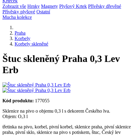
Krteček
Zobrazit vše
Hrnky
Magnety
Plyšový Krtek
Přívěsky dřevěné
Přívěsky plyšové
Ostatní
Mucha kolekce
Praha
Korbely
Korbely skleněné
Štuc skleněný Praha 0,3 Lev
Erb
Kód produktu:
177055
Sklenice na pivo o objemu 0,3 l s dekorem Českého lva.
Objem: O,3 l
třetinka na pivo
,
korbel
,
pivní korbel
,
sklenice praha
,
pivní sklenice
praha
,
pivní sklo
,
sklenice na pivo s potiskem
,
štuc
,
Český lev