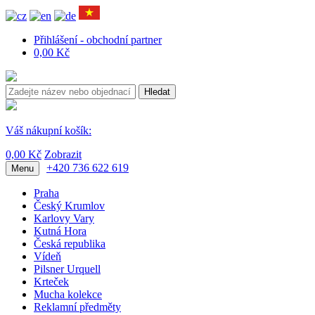
Přihlášení - obchodní partner
0,00 Kč
Hledat
Váš nákupní košík:
0,00 Kč
Zobrazit
+420 736 622 619
Menu
Praha
Český Krumlov
Karlovy Vary
Kutná Hora
Česká republika
Vídeň
Pilsner Urquell
Krteček
Mucha kolekce
Reklamní předměty