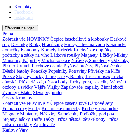
Kontakty
Facebook
Instagram
Přepnout navigaci
Praha
Zobrazit vše
NOVINKY
Čepice baseballové a klobouky
Dárkové
sety
Deštníky
Bloky
Hrací karty
Hrnky, lahve na vodu
Keramické
domečky
Kondomy
Korbely
Krteček
Kuchyňské doplňky,
podtácky a zátky na víno
Látkové roušky
Magnety, Lžičky
Mikiny
Miniatury, Náprstky
Mucha kolekce
Nášivky, Samolepky
Odznaky
Pilsner Urquell
Plechové cedule
Plyšové hračky, Plyšové čepice,
Dětské batohy
Ponožky
Popelníky
Potraviny
Přívěsky na klíče
Puzzle
Stojany, háčky
Talíře
Tašky, Batohy
Trička unisex
Trička
dámská
Trička dětská, dětská body
Tužky, pera, pastelky
Vánoční
ozdoby a svíčky
Vějíře
Vlajky
Zapalovače, zápalky
Zimní zboží
Zvonky
Ostatní
Sleva, výprodej
Český Krumlov
Zobrazit vše
NOVINKY
Čepice baseballové
Dárkové sety
Fotorámečky
Hrnky
Keramické domečky
Korbely keramické
Magnety
Miniatury
Nášivky, Samolepky
Podložky pod pivo
Stojany, háčky
Talíře
Tašky
Trička dětská, dětské body
Trička
unisex a mikiny
Zapalovače
Karlovy Vary