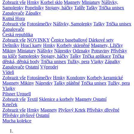
Zobrazit vše
Hrnky
Korbel sklo
Magnety
Miniatury
Nášivky,
Samolepky
Popelníky
Stojany, háčky
Talíře
Tašky
Trička unisex
Zapalovače
Zápalky
Kutná Hora
Zobrazit vše
Fotorámečky
Nášivky, Samolepky
Tašky
Trička unisex
Zapalovače
Česká republika
Zobrazit vše
NOVINKY
Čepice baseballové
Dárkové sety
Deštníky
Hrací karty
Hrnky
Korbely skleněné
Magnety, Lžičky
Mikiny
Miniatury
Nášivky
Náprstky
Odznaky
Potraviny
Přívěsky
na klíče
Samolepky
Stojany, háčky
Tašky
Trička aplikace
Trička
dětská, dětská body
Trička unisex
Tužky, pera
Vlajky
Zápalky
Zapalovače
Ostatní
Výprodej
Vídeň
Zobrazit vše
Fotorámečky
Hrnky
Kondomy
Korbely keramické
Magnety
Mikiny
Náprstky
Tašky plátěné
Trička unisex
Tužky, pera
Vlajky
Pilsner Urquell
Zobrazit vše
Textil
Sklenice a korbely
Magnety
Ostatní
Krteček
Zobrazit vše
Hrnky
Magnety
Plyšový Krtek
Přívěsky dřevěné
Přívěsky plyšové
Ostatní
Mucha kolekce