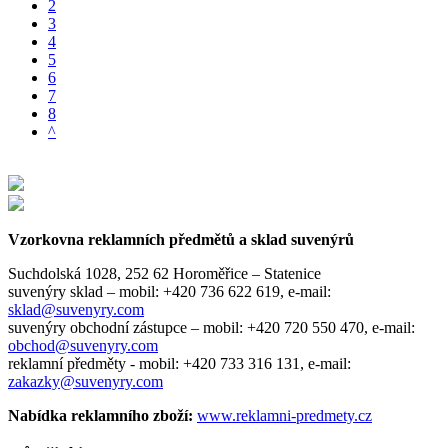
2
3
4
5
6
7
8
^
Vzorkovna reklamních předmětů a sklad suvenýrů
Suchdolská 1028, 252 62 Horoměřice – Statenice
suvenýry sklad –
mobil: +420 736 622 619,
e-mail:
sklad@suvenyry.com
suvenýry obchodní zástupce –
mobil: +420 720 550 470,
e-mail:
obchod@suvenyry.com
reklamní předměty -
mobil: +420 733 316 131,
e-mail:
zakazky@suvenyry.com
Nabídka reklamního zboží:
www.reklamni-predmety.cz