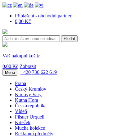
Přihlášení - obchodní partner
0,00 Kč
Hledat
Váš nákupní košík:
0,00 Kč
Zobrazit
+420 736 622 619
Menu
Praha
Český Krumlov
Karlovy Vary
Kutná Hora
Česká republika
Vídeň
Pilsner Urquell
Krteček
Mucha kolekce
Reklamní předměty