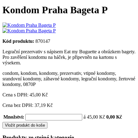
Kondom Praha Bageta P
Kód produktu:
870147
Legrační prezervativ s nápisem Eat my Buguette a obrázkem bagety.
Pro zavěšení kondomu na háček, je připevněn na kartonu s
výsekem.
condom
,
kondom
,
kondomy
,
prezervativ
,
vtipné kondomy
,
srandovní kondomy
,
zábavné kondomy
,
legrační kondomy
,
žertovné
kondomy
,
0870P
Cena s DPH:
45,00 Kč
Cena bez DPH: 37,19 Kč
Množství:
á 45,00 Kč
0,00 Kč
Vložit produkt do koše
Produkty ze stejné kategorie