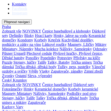
Kontakty
Facebook
Instagram
Přepnout navigaci
Praha
Zobrazit vše
NOVINKY
Čepice baseballové a klobouky
Dárkové
sety
Deštníky
Bloky
Hrací karty
Hrnky, lahve na vodu
Keramické
domečky
Kondomy
Korbely
Krteček
Kuchyňské doplňky,
podtácky a zátky na víno
Látkové roušky
Magnety, Lžičky
Mikiny
Miniatury, Náprstky
Mucha kolekce
Nášivky, Samolepky
Odznaky
Pilsner Urquell
Plechové cedule
Plyšové hračky, Plyšové čepice,
Dětské batohy
Ponožky
Popelníky
Potraviny
Přívěsky na klíče
Puzzle
Stojany, háčky
Talíře
Tašky, Batohy
Trička unisex
Trička
dámská
Trička dětská, dětská body
Tužky, pera, pastelky
Vánoční
ozdoby a svíčky
Vějíře
Vlajky
Zapalovače, zápalky
Zimní zboží
Zvonky
Ostatní
Sleva, výprodej
Český Krumlov
Zobrazit vše
NOVINKY
Čepice baseballové
Dárkové sety
Fotorámečky
Hrnky
Keramické domečky
Korbely keramické
Magnety
Miniatury
Nášivky, Samolepky
Podložky pod pivo
Stojany, háčky
Talíře
Tašky
Trička dětská, dětské body
Trička
unisex a mikiny
Zapalovače
Karlovy Vary