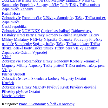
Zobrazit vše
Hrnky
Korbel sklo
Magnety
Miniatury
Nášivky,
Samolepky
Popelníky
Stojany, háčky
Talíře
Tašky
Trička unisex
Zapalovače
Zápalky
Kutná Hora
Zobrazit vše
Fotorámečky
Nášivky, Samolepky
Tašky
Trička unisex
Zapalovače
Česká republika
Zobrazit vše
NOVINKY
Čepice baseballové
Dárkové sety
Deštníky
Hrací karty
Hrnky
Korbely skleněné
Magnety, Lžičky
Mikiny
Miniatury
Nášivky
Náprstky
Odznaky
Potraviny
Přívěsky
na klíče
Samolepky
Stojany, háčky
Tašky
Trička aplikace
Trička
dětská, dětská body
Trička unisex
Tužky, pera
Vlajky
Zápalky
Zapalovače
Ostatní
Výprodej
Vídeň
Zobrazit vše
Fotorámečky
Hrnky
Kondomy
Korbely keramické
Magnety
Mikiny
Náprstky
Tašky plátěné
Trička unisex
Tužky, pera
Vlajky
Pilsner Urquell
Zobrazit vše
Textil
Sklenice a korbely
Magnety
Ostatní
Krteček
Zobrazit vše
Hrnky
Magnety
Plyšový Krtek
Přívěsky dřevěné
Přívěsky plyšové
Ostatní
Mucha kolekce
Kategorie:
Praha / Kondomy
Vídeň / Kondomy