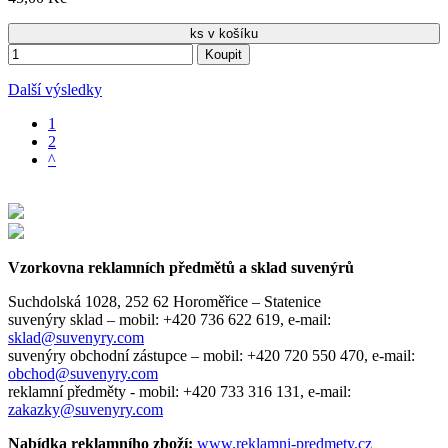
ks v košíku
Koupit
Další výsledky
1
2
^
Vzorkovna reklamních předmětů a sklad suvenýrů
Suchdolská 1028, 252 62 Horoměřice – Statenice
suvenýry sklad –
mobil: +420 736 622 619,
e-mail:
sklad@suvenyry.com
suvenýry obchodní zástupce –
mobil: +420 720 550 470,
e-mail:
obchod@suvenyry.com
reklamní předměty -
mobil: +420 733 316 131,
e-mail:
zakazky@suvenyry.com
Nabídka reklamního zboží:
www.reklamni-predmety.cz