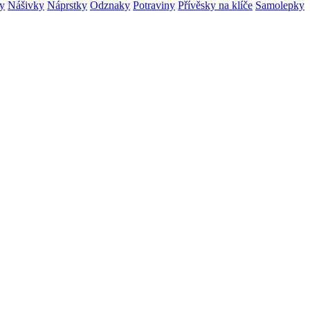
ry
Nášivky
Náprstky
Odznaky
Potraviny
Přívěsky na klíče
Samolepky