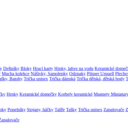
y
Deštníky
Bloky
Hrací karty
Hrnky, lahve na vodu
Keramické domeč
y
Mucha kolekce
Nášivky, Samolepky
Odznaky
Pilsner Urquell
Plecho
ašky, Batohy
Trička unisex
Trička dámská
Trička dětská, dětská body
T
čky
Hrnky
Keramické domečky
Korbely keramické
Magnety
Miniatur
epky
Popelníky
Stojany, háčky
Talíře
Tašky
Trička unisex
Zapalovače
Z
Zapalovače