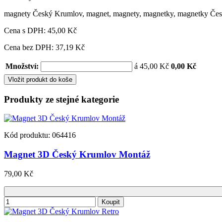
magnety Český Krumlov
,
magnet
,
magnety
,
magnetky
,
magnetky Če
Cena s DPH:
45,00 Kč
Cena bez DPH: 37,19 Kč
Množství:
á 45,00 Kč
0,00 Kč
Vložit produkt do koše
Produkty ze stejné kategorie
Kód produktu: 064416
Magnet 3D Český Krumlov Montáž
79,00 Kč
Koupit