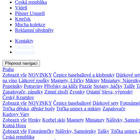
Česká republika
Vídeň
Pilsner Urquell
Krteček
Mucha kolekce
Reklamní předměty
Kontakty
Facebook
Instagram
Přepnout navigaci
Praha
Zobrazit vše
NOVINKY
Čepice baseballové a klobouky
Dárkové set
na víno
Látkové roušky
Magnety, Lžičky
Mikiny
Miniatury, Náprstk
Popelníky
Potraviny
Přívěsky na klíče
Puzzle
Stojany, háčky
Talíře
T
Zapalovače, zápalky
Zimní zboží
Zvonky
Ostatní
Sleva, výprodej
Český Krumlov
Zobrazit vše
NOVINKY
Čepice baseballové
Dárkové sety
Fotoráme
Trička dětská, dětské body
Trička unisex a mikiny
Zapalovače
Karlovy Vary
Zobrazit vše
Hrnky
Korbel sklo
Magnety
Miniatury
Nášivky, Samol
Kutná Hora
Zobrazit vše
Fotorámečky
Nášivky, Samolepky
Tašky
Trička unisex
Česká republika