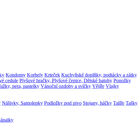
ky
Kondomy
Korbely
Krteček
Kuchyňské doplňky, podtácky a zátky
vé cedule
Plyšové hračky, Plyšové čepice, Dětské batohy
Ponožky
užky, pera, pastelky
Vánoční ozdoby a svíčky
Vějíře
Vlajky
y
Nášivky, Samolepky
Podložky pod pivo
Stojany, háčky
Talíře
Tašky
ápalky