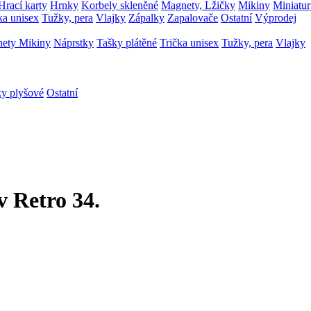
Hrací karty
Hrnky
Korbely skleněné
Magnety, Lžičky
Mikiny
Miniatu
ka unisex
Tužky, pera
Vlajky
Zápalky
Zapalovače
Ostatní
Výprodej
nety
Mikiny
Náprstky
Tašky plátěné
Trička unisex
Tužky, pera
Vlajky
ky plyšové
Ostatní
 Retro 34.