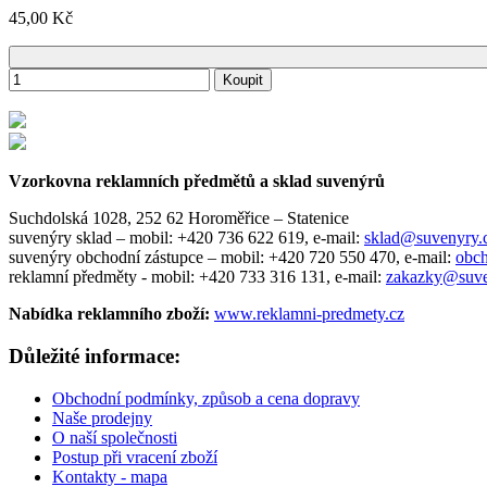
45,00 Kč
Koupit
Vzorkovna reklamních předmětů a sklad suvenýrů
Suchdolská 1028, 252 62 Horoměřice – Statenice
suvenýry sklad –
mobil: +420 736 622 619,
e-mail:
sklad@suvenyry
suvenýry obchodní zástupce –
mobil: +420 720 550 470,
e-mail:
obc
reklamní předměty -
mobil: +420 733 316 131,
e-mail:
zakazky@suve
Nabídka reklamního zboží:
www.reklamni-predmety.cz
Důležité informace:
Obchodní podmínky, způsob a cena dopravy
Naše prodejny
O naší společnosti
Postup při vracení zboží
Kontakty - mapa