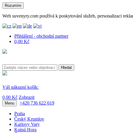
Rozumím
Web suvenyry.com používá k poskytování služeb, personalizaci rekla
Přihlášení - obchodní partner
0,00 Kč
Hledat
Váš nákupní košík:
0,00 Kč
Zobrazit
+420 736 622 619
Menu
Praha
Český Krumlov
Karlovy Vary
Kutná Hora