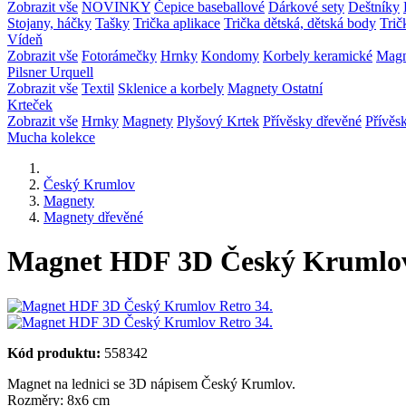
Zobrazit vše
NOVINKY
Čepice baseballové
Dárkové sety
Deštníky
Stojany, háčky
Tašky
Trička aplikace
Trička dětská, dětská body
Trič
Vídeň
Zobrazit vše
Fotorámečky
Hrnky
Kondomy
Korbely keramické
Mag
Pilsner Urquell
Zobrazit vše
Textil
Sklenice a korbely
Magnety
Ostatní
Krteček
Zobrazit vše
Hrnky
Magnety
Plyšový Krtek
Přívěsky dřevěné
Přívěs
Mucha kolekce
Český Krumlov
Magnety
Magnety dřevěné
Magnet HDF 3D Český Krumlov
Kód produktu:
558342
Magnet na lednici se 3D nápisem Český Krumlov.
Rozměry: 8x6 cm